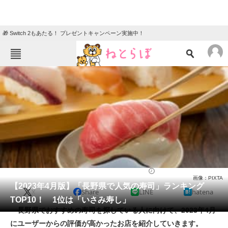
🎁 Switch 2もあたる！ プレゼントキャンペーン実施中！
ねとらぼメニュー
TOP
ニュース
エンタメ
クイズ
グルメ
地域
住まい
教育・育児
動物
リサーチ
寿司
2023/04/30 12:45（公開）
画像：PIXTA
会員記事
【2023年4月版】「長野県で人気の寿司」ランキング
X
Share
LINE
hatena
TOP10！ 1位は「いさみ寿し」
メディア
長野県でおすすめの寿司を探している人に向けて、2023年4月
にユーザーからの評価が高かったお店を紹介していきます。
注目記事を集めた総合ページ