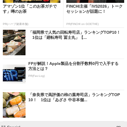
アマゾン1位「このお茶ガチで
FINCHI主催「IVS2026」トーク
す」噂のお茶
セッションが話題に！
PR(ハーブ健康本舗)
PR(FINCHI on GOETHE)
「福岡県で人気の回転寿司店」ランキングTOP10！
1位は「廻転寿司 冨士丸」【...
FPが解説！Apple製品を分割手数料0円で入手する
方法とは？
PR(Fav-Log)
「奈良県で高評価の柿の葉寿司店」ランキングTOP
10！ 1位は「ゐざさ 中谷本舗...