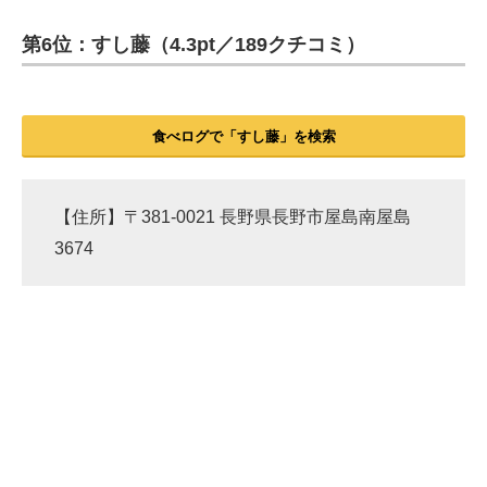
第6位：すし藤（4.3pt／189クチコミ）
ITの今と未来を見通す
スマホと通信の最新トレンド
食べログで「すし藤」を検索
進化するPCとデバイスの未来
好きが集まる 比べて選べる
【住所】〒381-0021 長野県長野市屋島南屋島
ビジネスと働き方のヒント
3674
AI活用のいまが分かる
企業ITのトレンドを詳説
経営リーダーのコミュニティ
マーケ×ITの今がよく分かる
ITエンジニア向け専門サイト