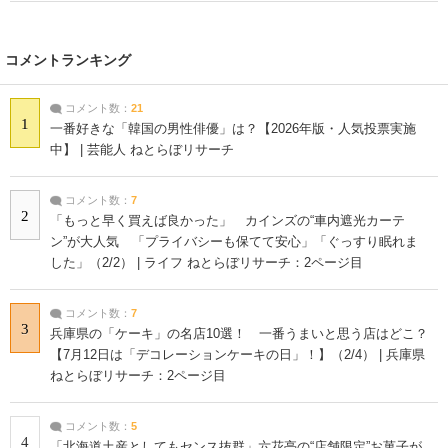
コメントランキング
コメント数：
21
1
一番好きな「韓国の男性俳優」は？【2026年版・人気投票実施
中】 | 芸能人 ねとらぼリサーチ
コメント数：
7
2
「もっと早く買えば良かった」 カインズの“車内遮光カーテ
ン”が大人気 「プライバシーも保てて安心」「ぐっすり眠れま
した」（2/2） | ライフ ねとらぼリサーチ：2ページ目
コメント数：
7
3
兵庫県の「ケーキ」の名店10選！ 一番うまいと思う店はどこ？
【7月12日は「デコレーションケーキの日」！】（2/4） | 兵庫県
ねとらぼリサーチ：2ページ目
コメント数：
5
4
「北海道土産としてもセンス抜群」六花亭の“店舗限定”お菓子が