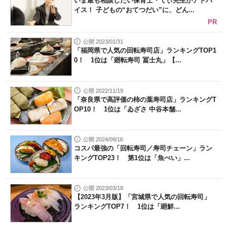
いま最も相談したい保育士・てぃ先生がアドバ
イス！ 子どもの“おてつだい”に、どん...
PR
公開 2023/01/31
「福岡県で人気の回転寿司店」ランキングTOP1
0！ 1位は「廻転寿司 冨士丸」【...
公開 2022/11/19
「奈良県で高評価の柿の葉寿司店」ランキングT
OP10！ 1位は「ゐざさ 中谷本舗...
公開 2024/09/16
コスパ最強の「回転寿司／寿司チェーン」ラン
キングTOP23！ 第1位は「魚べい」...
公開 2023/03/18
【2023年3月版】「宮城県で人気の回転寿司」
ランキングTOP7！ 1位は「廻鮮...