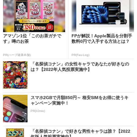
アマゾン1位「このお茶ガチで
FPが解説！Apple製品を分割手
す」噂のお茶
数料0円で入手する方法とは？
PR(ハーブ健康本舗)
PR(Fav-Log)
「名探偵コナン」の女性キャラであなたが好きなの
は？【2022年人気投票実施中】
スマホ2GBで月額850円～ 格安SIMをお得に使うキ
ャンペーン実施中！
PR(IIJmio)
「名探偵コナン」で好きな男性キャラは誰？【2022
年版人気投票実施中】