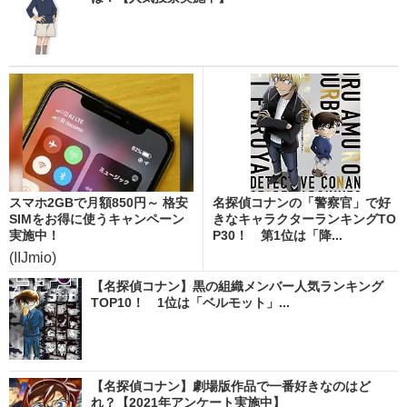
スマホ2GBで月額850円～ 格安
名探偵コナンの「警察官」で好
SIMをお得に使うキャンペーン
きなキャラクターランキングTO
実施中！
P30！ 第1位は「降...
(IIJmio)
【名探偵コナン】黒の組織メンバー人気ランキング
TOP10！ 1位は「ベルモット」...
【名探偵コナン】劇場版作品で一番好きなのはど
れ？【2021年アンケート実施中】