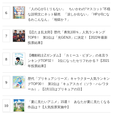
あ」
「人の心が1ミリもない」 ちいかわの“マスコット”不穏
6
な説明文にネット騒然 「涙しか出ない」「HPが0にな
るわこんなん」「地獄か？」
【忍たま乱太郎】歴代「勇気100％」人気ランキング
7
TOP8！ 第1位は「光GENJI」に決定！【2022年最新
投票結果】
【機動戦士Zガンダム】「カミーユ・ビダン」の名言ラ
8
ンキングTOP32！ 1位になったセリフわかる？【2021
年投票結果】
歴代「プリキュアシリーズ」キャラクター人気ランキン
9
グTOP30！ 第1位は「キュアスカイ（ソラ・ハレワタ
ール）」【2月1日はプリキュアの日】
「夏に見たいアニメ」15選！ あなたが夏に見たくなる
10
作品は？【人気投票実施中】