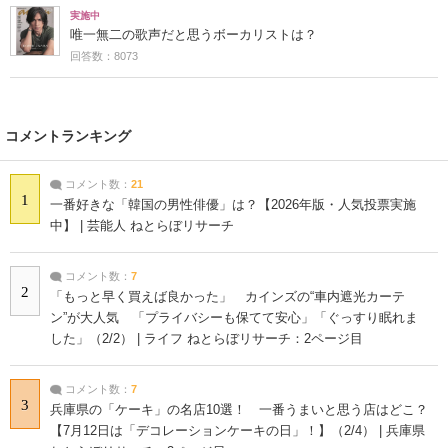
実施中
唯一無二の歌声だと思うボーカリストは？
回答数：8073
コメントランキング
コメント数：
21
1
一番好きな「韓国の男性俳優」は？【2026年版・人気投票実施
中】 | 芸能人 ねとらぼリサーチ
コメント数：
7
2
「もっと早く買えば良かった」 カインズの“車内遮光カーテ
ン”が大人気 「プライバシーも保てて安心」「ぐっすり眠れま
した」（2/2） | ライフ ねとらぼリサーチ：2ページ目
コメント数：
7
3
兵庫県の「ケーキ」の名店10選！ 一番うまいと思う店はどこ？
【7月12日は「デコレーションケーキの日」！】（2/4） | 兵庫県