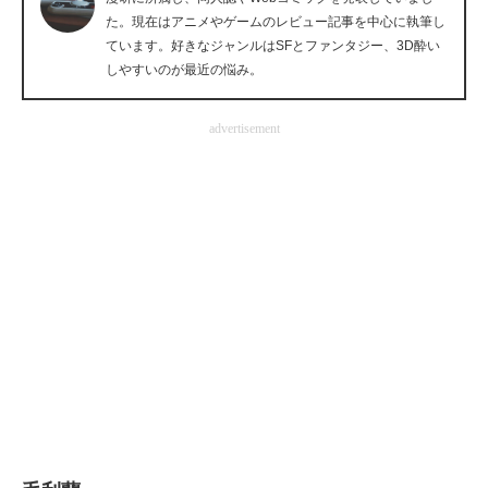
た。現在はアニメやゲームのレビュー記事を中心に執筆し
企業向けIT製品の総合サイト
ています。好きなジャンルはSFとファンタジー、3D酔い
しやすいのが最近の悩み。
IT製品の技術・比較・事例
製造業のIT導入・活用を支援
advertisement
モノづくり技術者専門サイト
エレクトロニクス専門サイト
電子設計の基本と応用
エネルギーの専門メディア
建設×テクノロジーの最前線
ちょっと気になるネットの話題