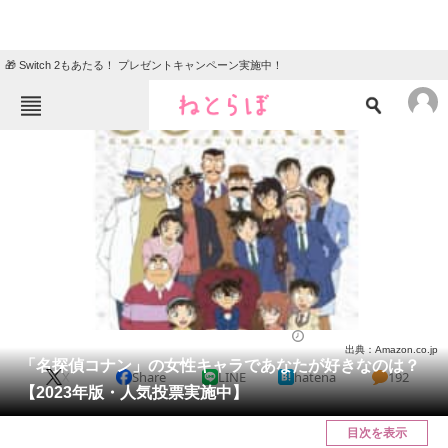
🎁 Switch 2もあたる！ プレゼントキャンペーン実施中！
ねとらぼメニュー
TOP
ニュース
エンタメ
クイズ
グルメ
地域
住まい
教育・育児
動物
リサーチ
漫画
2023/05/03 18:40（公開）
出典：Amazon.co.jp
会員記事
「名探偵コナン」の女性キャラであなたが好きなのは？
X
Share
LINE
hatena
192
【2023年版・人気投票実施中】
メディア
目次を表示
注目記事を集めた総合ページ