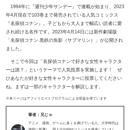
1994年に『週刊少年サンデー』で連載が始まり、2023
ITの今と未来を見通す
年4月現在で103巻まで発売されている人気コミックス
『名探偵コナン』。子どもから大人まで幅広い読者に愛
スマホと通信の最新トレンド
され続ける名作です。2023年4月14日には新作劇場版
進化するPCとデバイスの未来
「名探偵コナン 黒鉄の魚影（サブマリン）」が公開され
ました。
好きが集まる 比べて選べる
そこで今回は「名探偵コナンで好きな女性キャラクタ
ビジネスと働き方のヒント
ーは誰？」というテーマで人気投票を実施します！ ぜ
AI活用のいまが分かる
ひあなたが好きな女性キャラクターに投票してください
ね。まずは一部のキャラクターを解説します。
企業ITのトレンドを詳説
※本ページはアフィリエイトプログラムによる収益を得ています
経営リーダーのコミュニティ
マーケ×ITの今がよく分かる
筆者：兄じゃ
アニメ、漫画、ゲームに多くを捧げている人。大学時代は
ITエンジニア向け専門サイト
漫研に所属し、同人誌やWebコミックを発表していまし