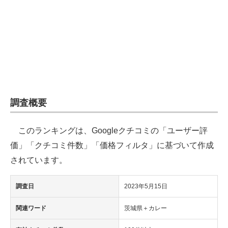
企業向けIT製品の総合サイト
IT製品の技術・比較・事例
製造業のIT導入・活用を支援
モノづくり技術者専門サイト
エレクトロニクス専門サイト
調査概要
電子設計の基本と応用
このランキングは、Googleクチコミの「ユーザー評
エネルギーの専門メディア
価」「クチコミ件数」「価格フィルタ」に基づいて作成
されています。
建設×テクノロジーの最前線
調査日
2023年5月15日
ちょっと気になるネットの話題
関連ワード
茨城県＋カレー