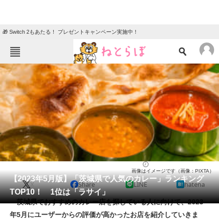
🎁 Switch 2もあたる！ プレゼントキャンペーン実施中！
ねとらぼメニュー
TOP
ニュース
エンタメ
クイズ
グルメ
地域
住まい
教育・育児
動物
リサーチ
カレー
2023/05/15 21:45（公開）
画像はイメージです（画像：PIXTA）
会員記事
【2023年5月版】「茨城県で人気のカレー」ランキング
X
Share
LINE
hatena
TOP10！ 1位は「ラサイ」
メディア
茨城県でおすすめのカレー店を探している人に向けて、2023
年5月にユーザーからの評価が高かったお店を紹介していきま
注目記事を集めた総合ページ