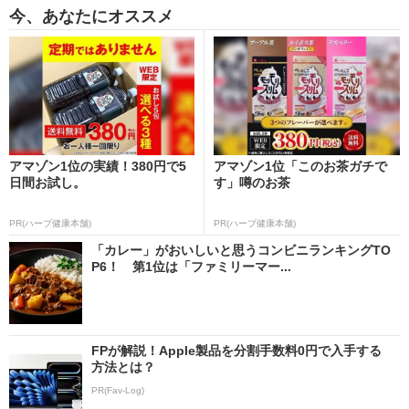
今、あなたにオススメ
アマゾン1位の実績！380円で5
アマゾン1位「このお茶ガチで
日間お試し。
す」噂のお茶
PR(ハーブ健康本舗)
PR(ハーブ健康本舗)
「カレー」がおいしいと思うコンビニランキングTO
P6！ 第1位は「ファミリーマー...
FPが解説！Apple製品を分割手数料0円で入手する
方法とは？
PR(Fav-Log)