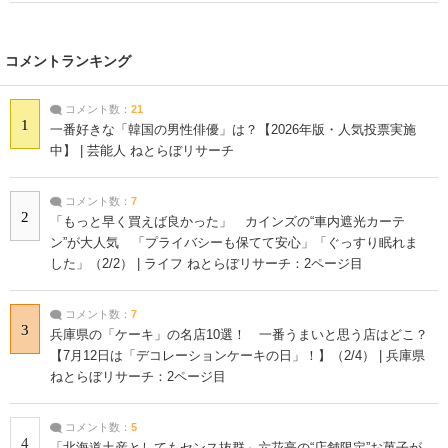
コメントランキング
コメント数：
21
1
一番好きな「韓国の男性俳優」は？【2026年版・人気投票実施
中】 | 芸能人 ねとらぼリサーチ
コメント数：
7
2
「もっと早く買えば良かった」 カインズの“車内遮光カーテ
ン”が大人気 「プライバシーも保てて安心」「ぐっすり眠れま
した」（2/2） | ライフ ねとらぼリサーチ：2ページ目
コメント数：
7
3
兵庫県の「ケーキ」の名店10選！ 一番うまいと思う店はどこ？
【7月12日は「デコレーションケーキの日」！】（2/4） | 兵庫県
ねとらぼリサーチ：2ページ目
コメント数：
5
4
「北海道土産としてもセンス抜群」六花亭の“店舗限定”お菓子が