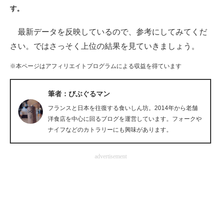
す。
ITの今と未来を見通す
最新データを反映しているので、参考にしてみてくだ
スマホと通信の最新トレンド
さい。ではさっそく上位の結果を見ていきましょう。
進化するPCとデバイスの未来
※本ページはアフィリエイトプログラムによる収益を得ています
好きが集まる 比べて選べる
筆者：びぶぐるマン
ビジネスと働き方のヒント
フランスと日本を往復する食いしん坊。2014年から老舗
洋食店を中心に回るブログを運営しています。フォークや
AI活用のいまが分かる
ナイフなどのカトラリーにも興味があります。
企業ITのトレンドを詳説
advertisement
経営リーダーのコミュニティ
マーケ×ITの今がよく分かる
ITエンジニア向け専門サイト