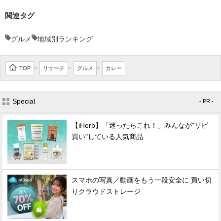
関連タグ
グルメ
地域別ランキング
TOP
リサーチ
グルメ
カレー
>
>
>
Special
- PR -
【iHerb】「迷ったらこれ！」みんなが"リピ
買い"している人気商品
スマホの写真／動画をもう一段安全に 買い切
りクラウドストレージ