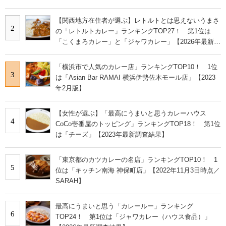
査結果】
【関西地方在住者が選ぶ】レトルトとは思えないうまさ
2
の「レトルトカレー」ランキングTOP27！ 第1位は
「こくまろカレー」と「ジャワカレー」【2026年最新調
査結果】
「横浜市で人気のカレー店」ランキングTOP10！ 1位
3
は「Asian Bar RAMAI 横浜伊勢佐木モール店」【2023
年2月版】
【女性が選ぶ】「最高にうまいと思うカレーハウス
4
CoCo壱番屋のトッピング」ランキングTOP18！ 第1位
は「チーズ」【2023年最新調査結果】
「東京都のカツカレーの名店」ランキングTOP10！ 1
5
位は「キッチン南海 神保町店」【2022年11月3日時点／
SARAH】
最高にうまいと思う「カレールー」ランキング
6
TOP24！ 第1位は「ジャワカレー（ハウス食品）」