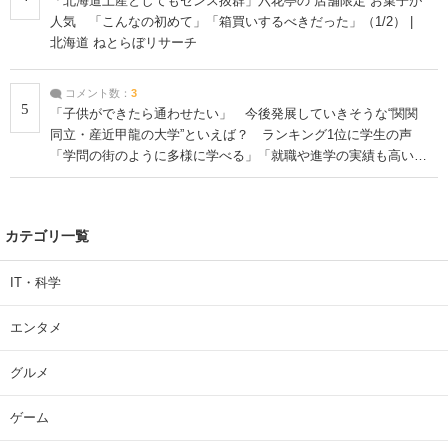
「北海道土産としてもセンス抜群」六花亭の“店舗限定”お菓子が
人気 「こんなの初めて」「箱買いするべきだった」（1/2） |
北海道 ねとらぼリサーチ
コメント数：
3
5
「子供ができたら通わせたい」 今後発展していきそうな“関関
同立・産近甲龍の大学”といえば？ ランキング1位に学生の声
「学問の街のように多様に学べる」「就職や進学の実績も高い」
| 大学 ねとらぼリサーチ
カテゴリ一覧
IT・科学
エンタメ
グルメ
ゲーム