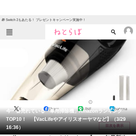
🎁 Switch 2もあたる！ プレゼントキャンペーン実施中！
ねとらぼメニュー
TOP
ニュース
エンタメ
クイズ
グルメ
地域
住まい
教育・育児
動物
リサーチ
家電・PC・カメラ
2021/03/29 21:50（公開）
X
Share
LINE
hatena
会員記事
今一番売れている「車用掃除機」Amazonランキング
TOP10！ 【VacLifeやアイリスオーヤマなど】（3/29
メディア
目次を表示
16:36）
注目記事を集めた総合ページ