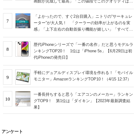
画館が完成して最高」「この値段でこのクオリティはす
ごい」
「よかったので、すぐ2台目購入」ニトリの“サーキュレ
7
ーター”が大人気！ 「クーラーの効率が上がるのを実
感」「上下左右の自動首振り機能が嬉しい」「すべて洗
える所がサイコー」
歴代iPhoneシリーズで「一番の名作」だと思うモデルラ
8
ンキングTOP20！ 1位は「iPhone 5s」【6月29日は初
代iPhoneの発売日】
手軽にデュアルディスプレイ環境を作れる！「モバイル
9
モニター」AmazonランキングTOP10！（4/15 12:37）
一番長持ちすると思う「エアコンのメーカー」ランキン
10
グTOP9！ 第1位は「ダイキン」【2023年最新調査結
果】
アンケート