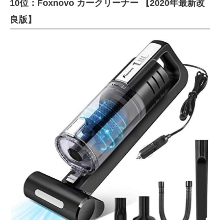
10位：Foxnovo カークリーナー 【2020年最新改
良版】
ITの今と未来を見通す
スマホと通信の最新トレンド
進化するPCとデバイスの未来
好きが集まる 比べて選べる
ビジネスと働き方のヒント
AI活用のいまが分かる
企業ITのトレンドを詳説
経営リーダーのコミュニティ
マーケ×ITの今がよく分かる
ITエンジニア向け専門サイト