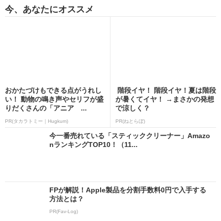
今、あなたにオススメ
おかたづけもできる点がうれし
階段イヤ！ 階段イヤ！夏は階段
い！ 動物の鳴き声やセリフが盛
が暑くてイヤ！ →まさかの発想
りだくさんの「アニア ...
で涼しく？
PR(タカラトミー｜Hugkum)
PR(ねとらぼ)
今一番売れている「スティッククリーナー」Amazo
nランキングTOP10！（11...
FPが解説！Apple製品を分割手数料0円で入手する
方法とは？
PR(Fav-Log)