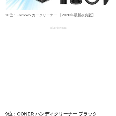
企業向けIT製品の総合サイト
10位：Foxnovo カークリーナー 【2020年最新改良版】
IT製品の技術・比較・事例
advertisement
製造業のIT導入・活用を支援
モノづくり技術者専門サイト
エレクトロニクス専門サイト
電子設計の基本と応用
エネルギーの専門メディア
建設×テクノロジーの最前線
ちょっと気になるネットの話題
9位：CONER ハンディクリーナー ブラック