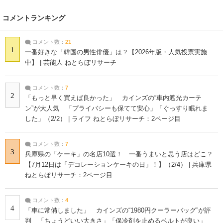
コメントランキング
コメント数：
21
1
一番好きな「韓国の男性俳優」は？【2026年版・人気投票実施
中】 | 芸能人 ねとらぼリサーチ
コメント数：
7
2
「もっと早く買えば良かった」 カインズの“車内遮光カーテ
ン”が大人気 「プライバシーも保てて安心」「ぐっすり眠れま
した」（2/2） | ライフ ねとらぼリサーチ：2ページ目
コメント数：
7
3
兵庫県の「ケーキ」の名店10選！ 一番うまいと思う店はどこ？
【7月12日は「デコレーションケーキの日」！】（2/4） | 兵庫県
ねとらぼリサーチ：2ページ目
コメント数：
4
4
「車に常備しました」 カインズの“1980円クーラーバッグ”が評
判 「ちょうどいい大きさ」「保冷剤を止めるベルトが良い」