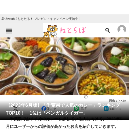
🎁 Switch 2もあたる！ プレゼントキャンペーン実施中！
ねとらぼメニュー
TOP
ニュース
エンタメ
クイズ
グルメ
地域
住まい
教育・育児
動物
リサーチ
カレー
2023/06/17 17:10（公開）
画像：PIXTA
会員記事
【2023年6月版】「千葉県で人気のカレー」ランキング
X
Share
LINE
hatena
TOP10！ 1位は「ベンガルタイガー」
メディア
千葉県でおすすめのカレーを探している人に向けて、2023年6
月にユーザーからの評価が高かったお店を紹介していきます。
注目記事を集めた総合ページ