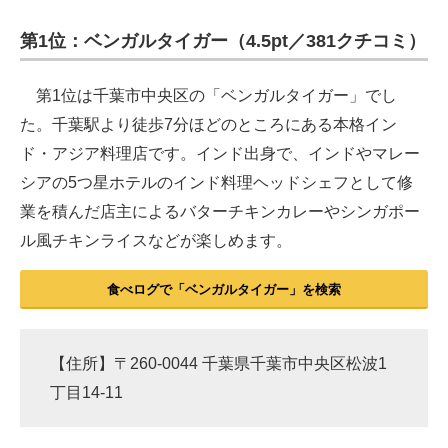
第1位：ベンガルタイガー（4.5pt／381クチコミ）
ITの今と未来を見通す
スマホと通信の最新トレンド
第1位は千葉市中央区の「ベンガルタイガー」でし
た。千葉駅より徒歩7分ほどのところにある本格イン
進化するPCとデバイスの未来
ド・アジア料理店です。インド出身で、インドやマレー
好きが集まる 比べて選べる
シアの5つ星ホテルのインド料理ヘッドシェフとして修
業を積んだ店主によるバターチキンカレーやシンガポー
ビジネスと働き方のヒント
ル風チキンライスなどが楽しめます。
AI活用のいまが分かる
食べログで「ベンガルタイガー」を検索
企業ITのトレンドを詳説
経営リーダーのコミュニティ
【住所】〒260-0044 千葉県千葉市中央区松波1
マーケ×ITの今がよく分かる
丁目14-11
ITエンジニア向け専門サイト