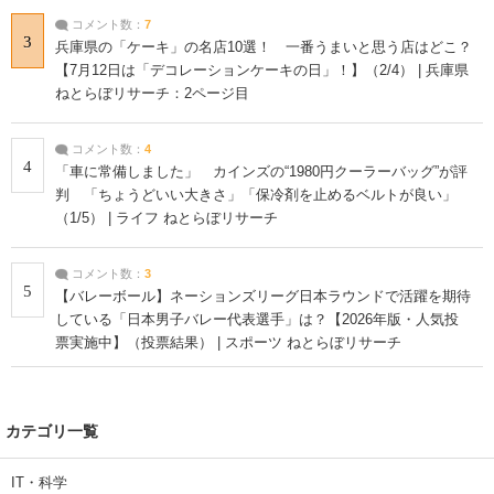
コメント数：
7
3
兵庫県の「ケーキ」の名店10選！ 一番うまいと思う店はどこ？
【7月12日は「デコレーションケーキの日」！】（2/4） | 兵庫県
ねとらぼリサーチ：2ページ目
コメント数：
4
4
「車に常備しました」 カインズの“1980円クーラーバッグ”が評
判 「ちょうどいい大きさ」「保冷剤を止めるベルトが良い」
（1/5） | ライフ ねとらぼリサーチ
コメント数：
3
5
【バレーボール】ネーションズリーグ日本ラウンドで活躍を期待
している「日本男子バレー代表選手」は？【2026年版・人気投
票実施中】（投票結果） | スポーツ ねとらぼリサーチ
カテゴリ一覧
IT・科学