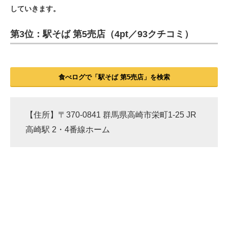
していきます。
ITの今と未来を見通す
第3位：駅そば 第5売店（4pt／93クチコミ）
スマホと通信の最新トレンド
進化するPCとデバイスの未来
食べログで「駅そば 第5売店」を検索
好きが集まる 比べて選べる
ビジネスと働き方のヒント
【住所】〒370-0841 群馬県高崎市栄町1-25 JR
高崎駅 2・4番線ホーム
AI活用のいまが分かる
企業ITのトレンドを詳説
経営リーダーのコミュニティ
マーケ×ITの今がよく分かる
ITエンジニア向け専門サイト