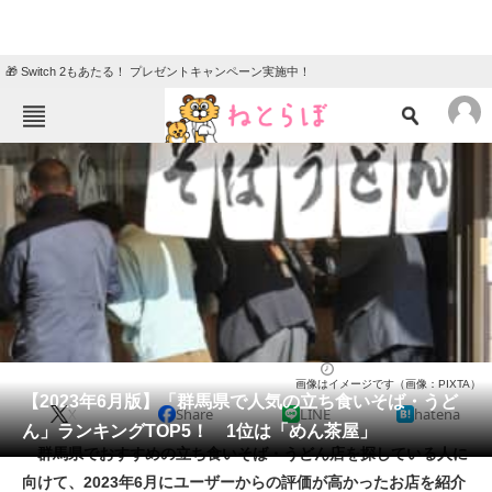
🎁 Switch 2もあたる！ プレゼントキャンペーン実施中！
ねとらぼメニュー
TOP
ニュース
エンタメ
クイズ
グルメ
地域
住まい
教育・育児
動物
リサーチ
そば
2023/06/20 17:55（公開）
画像はイメージです（画像：PIXTA）
会員記事
【2023年6月版】「群馬県で人気の立ち食いそば・うど
X
Share
LINE
hatena
ん」ランキングTOP5！ 1位は「めん茶屋」
メディア
群馬県でおすすめの立ち食いそば・うどん店を探している人に
向けて、2023年6月にユーザーからの評価が高かったお店を紹介
注目記事を集めた総合ページ