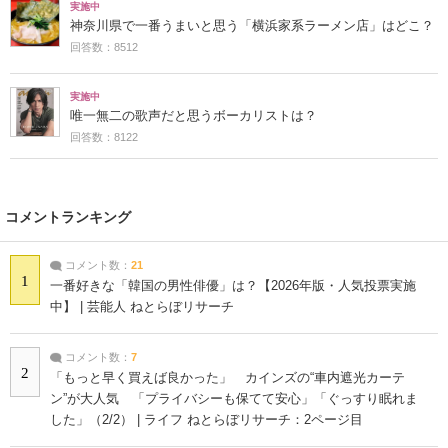
実施中
神奈川県で一番うまいと思う「横浜家系ラーメン店」はどこ？
回答数：8512
実施中
唯一無二の歌声だと思うボーカリストは？
回答数：8122
コメントランキング
コメント数：
21
1
一番好きな「韓国の男性俳優」は？【2026年版・人気投票実施
中】 | 芸能人 ねとらぼリサーチ
コメント数：
7
2
「もっと早く買えば良かった」 カインズの“車内遮光カーテ
ン”が大人気 「プライバシーも保てて安心」「ぐっすり眠れま
した」（2/2） | ライフ ねとらぼリサーチ：2ページ目