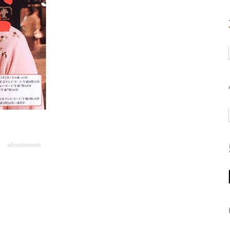
advertisement