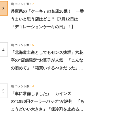
サーチ：2ページ目
コメント数：
7
3
兵庫県の「ケーキ」の名店10選！ 一番
うまいと思う店はどこ？【7月12日は
「デコレーションケーキの日」！】
（2/4） | 兵庫県 ねとらぼリサーチ：2ペ
ージ目
コメント数：
5
4
「北海道土産としてもセンス抜群」六花
亭の“店舗限定”お菓子が人気 「こんな
の初めて」「箱買いするべきだった」
（1/2） | 北海道 ねとらぼリサーチ
コメント数：
4
5
「車に常備しました」 カインズ
の“1980円クーラーバッグ”が評判 「ち
ょうどいい大きさ」「保冷剤を止めるベ
ルトが良い」（1/5） | ライフ ねとらぼ
リサーチ