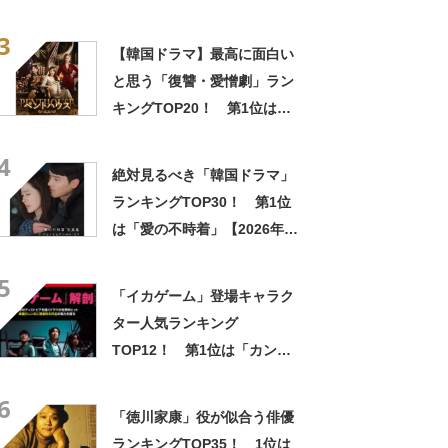
は「水谷豊」【2023年最新調
3
査結果】
【韓国ドラマ】最高に面白い
と思う「復讐・愛憎劇」ラン
キングTOP20！ 第1位は
「梨泰院クラス」「ペントハ
4
ウス」【2024年最新投票結
絶対見るべき「韓国ドラマ」
果】
ランキングTOP30！ 第1位
は「愛の不時着」【2026年最
新投票結果】
5
「イカゲーム」登場キャラク
ター人気ランキング
TOP12！ 第1位は「カン・
セビョク」に決定！【2021年
6
投票結果】
「徳川家康」役が似合う俳優
ランキングTOP35！ 1位は