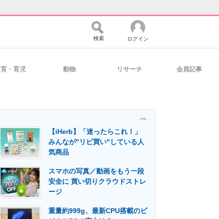
検索
ログイン
教育・育児
動物
リサーチ
会員記事
バイスの未来
好きが集まる 比べて選べる
- PR -
【iHerb】「迷ったらこれ！」
コミュニティ
マーケ×ITの今がよく分かる
みんなが"リピ買い"している人
気商品
スマホの写真／動画をもう一段
・活用を支援
安全に 買い切りクラウドストレ
ージ
重量約999g、最新CPU搭載のビ