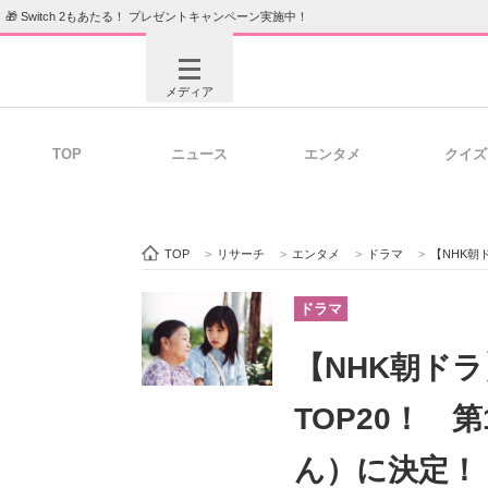
🎁 Switch 2もあたる！ プレゼントキャンペーン実施中！
メディア
TOP
ニュース
エンタメ
クイズ
注目記事を集めた総合ページ
ITの今
TOP
>
リサーチ
>
エンタメ
>
ドラマ
>
【NHK朝ドラ
ビジネスと働き方のヒント
AI活用
ドラマ
【NHK朝ドラ
ITエンジニア向け専門サイト
企業向けI
TOP20！
ん）に決定！