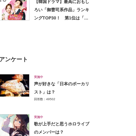
【韓国ドラマ】最高におもし
ろい「御曹司系作品」ランキ
ングTOP30！ 第1位は「キ
ム秘書はいったい、なぜ？」
【2025年4月28日時点の投票
結果】
アンケート
実施中
声が好きな「日本のボーカリ
スト」は？
回答数：49502
実施中
歌が上手だと思うホロライブ
のメンバーは？