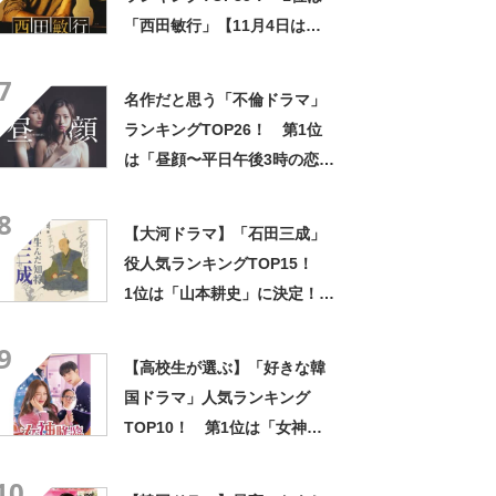
「西田敏行」【11月4日は西
田敏行さん誕生日】
7
名作だと思う「不倫ドラマ」
ランキングTOP26！ 第1位
は「昼顔〜平日午後3時の恋人
たち〜」【2025年5月2日時点
8
の途中結果】
【大河ドラマ】「石田三成」
役人気ランキングTOP15！
1位は「山本耕史」に決定！
【2022年最新投票結果】
9
【高校生が選ぶ】「好きな韓
国ドラマ」人気ランキング
TOP10！ 第1位は「女神降
臨」【2023年最新調査結果】
10