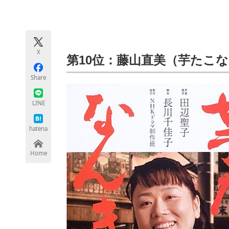
モノづくり技術者専門サイト
エレクトロ
X
ちょっと気になるネットの話題
第10位：藤山直美（芋たこ
Share
LINE
hatena
Home