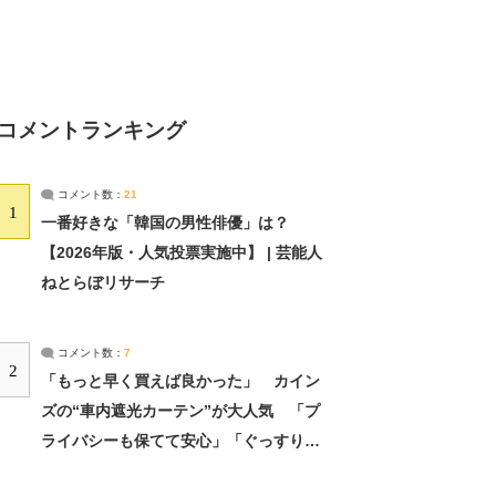
コメントランキング
コメント数：
21
1
一番好きな「韓国の男性俳優」は？
【2026年版・人気投票実施中】 | 芸能人
ねとらぼリサーチ
コメント数：
7
2
「もっと早く買えば良かった」 カイン
ズの“車内遮光カーテン”が大人気 「プ
ライバシーも保てて安心」「ぐっすり眠
れました」（2/2） | ライフ ねとらぼリ