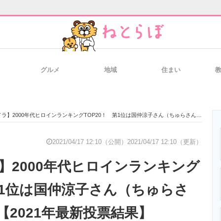
グルメ
地域
住まい
と未来を見通す
スマホと通信の最新トレンド
進化するPCとデ
】2000年代ヒロインランキングTOP20！ 第1位は国仲涼子さん（ちゅらさん）に決定！【2021年最新投票結果】
のいまが分かる
企業ITのトレンドを詳説
経営リーダーの
2021/04/17 12:10（公開）
2021/04/17 12:10（更新）
】2000年代ヒロインランキング
T製品の総合サイト
IT製品の技術・比較・事例
製造業のIT導入
 第1位は国仲涼子さん（ちゅらさ
【2021年最新投票結果】