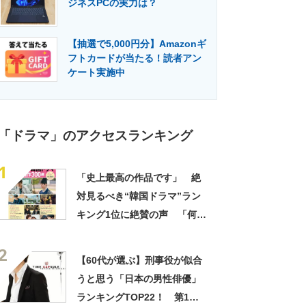
ジネスPCの実力は？
門メディア
建設×テクノロジーの最前線
【抽選で5,000円分】Amazonギ
フトカードが当たる！読者アン
ケート実施中
「ドラマ」のアクセスランキング
1
「史上最高の作品です」 絶
対見るべき“韓国ドラマ”ラン
キング1位に絶賛の声 「何度
見ても感動する」「最高に笑
2
って泣ける」
【60代が選ぶ】刑事役が似合
うと思う「日本の男性俳優」
ランキングTOP22！ 第1位