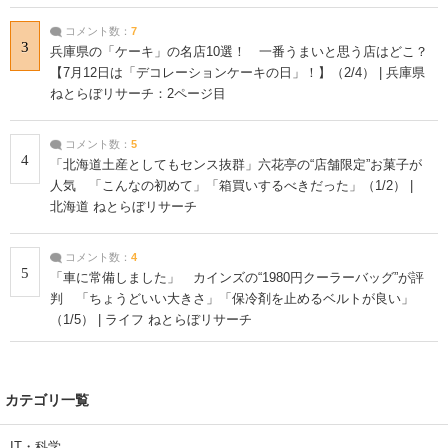
コメント数：
7
3
兵庫県の「ケーキ」の名店10選！ 一番うまいと思う店はどこ？
【7月12日は「デコレーションケーキの日」！】（2/4） | 兵庫県
ねとらぼリサーチ：2ページ目
コメント数：
5
4
「北海道土産としてもセンス抜群」六花亭の“店舗限定”お菓子が
人気 「こんなの初めて」「箱買いするべきだった」（1/2） |
北海道 ねとらぼリサーチ
コメント数：
4
5
「車に常備しました」 カインズの“1980円クーラーバッグ”が評
判 「ちょうどいい大きさ」「保冷剤を止めるベルトが良い」
（1/5） | ライフ ねとらぼリサーチ
カテゴリ一覧
IT・科学