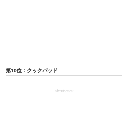
企業向けIT製品の総合サイト
IT製品の技術・比較・事例
製造業のIT導入・活用を支援
モノづくり技術者専門サイト
エレクトロニクス専門サイト
電子設計の基本と応用
第10位：クックパッド
エネルギーの専門メディア
advertisement
建設×テクノロジーの最前線
ちょっと気になるネットの話題