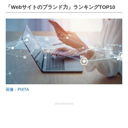
「Webサイトのブランド力」ランキングTOP10
ITの今と未来を見通す
スマホと通信の最新トレンド
進化するPCとデバイスの未来
好きが集まる 比べて選べる
ビジネスと働き方のヒント
AI活用のいまが分かる
企業ITのトレンドを詳説
画像：PIXTA
経営リーダーのコミュニティ
advertisement
マーケ×ITの今がよく分かる
ITエンジニア向け専門サイト