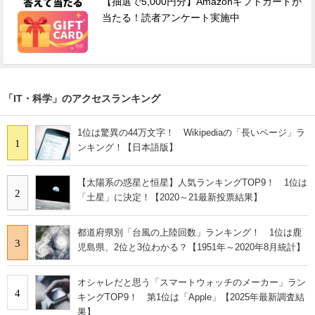
【抽選で5,000円分】Amazonギフトカードが
当たる！読者アンケート実施中
「IT・科学」のアクセスランキング
1位は驚異の44万文字！ Wikipediaの「長いページ」ラ
1
ンキング！【日本語版】
【太陽系の惑星と恒星】人気ランキングTOP9！ 1位は
2
「土星」に決定！【2020～21最新投票結果】
都道府県別「台風の上陸回数」ランキング！ 1位は鹿
3
児島県、2位と3位わかる？【1951年～2020年8月統計】
オシャレだと思う「スマートウォッチのメーカー」ラン
4
キングTOP9！ 第1位は「Apple」【2025年最新調査結
果】