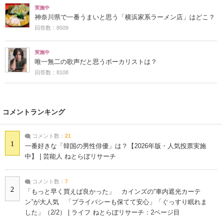
実施中
神奈川県で一番うまいと思う「横浜家系ラーメン店」はどこ？
回答数：8509
実施中
唯一無二の歌声だと思うボーカリストは？
回答数：8108
コメントランキング
コメント数：
21
1
一番好きな「韓国の男性俳優」は？【2026年版・人気投票実施
中】 | 芸能人 ねとらぼリサーチ
コメント数：
7
2
「もっと早く買えば良かった」 カインズの“車内遮光カーテ
ン”が大人気 「プライバシーも保てて安心」「ぐっすり眠れま
した」（2/2） | ライフ ねとらぼリサーチ：2ページ目