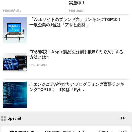
実施中！
PR(森永乳業)
PR(IIJmio)
「Webサイトのブランド力」ランキングTOP10！
一般企業の1位は「アサヒ飲料...
FPが解説！Apple製品を分割手数料0円で入手する
方法とは？
PR(Fav-Log)
ITエンジニアが学びたいプログラミング言語ランキ
ングTOP19！ 1位は「Pyt...
Special
- PR -