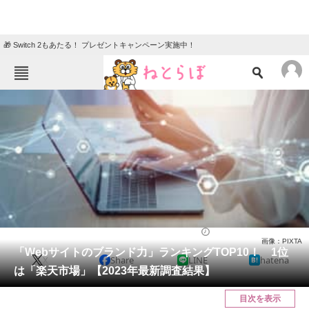
🎁 Switch 2もあたる！ プレゼントキャンペーン実施中！
ねとらぼメニュー
TOP
ニュース
エンタメ
クイズ
グルメ
地域
住まい
教育・育児
動物
リサーチ
IT・科学
2023/07/15 08:50（公開）
画像：PIXTA
会員記事
「Webサイトのブランド力」ランキングTOP10！ 1位
X
Share
LINE
hatena
は「楽天市場」【2023年最新調査結果】
メディア
目次を表示
注目記事を集めた総合ページ