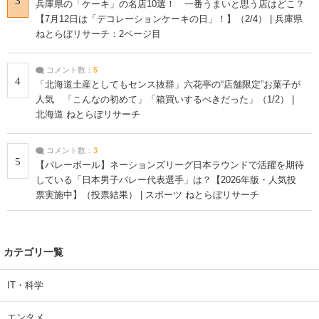
3
兵庫県の「ケーキ」の名店10選！ 一番うまいと思う店はどこ？
【7月12日は「デコレーションケーキの日」！】（2/4） | 兵庫県
ねとらぼリサーチ：2ページ目
コメント数：
5
4
「北海道土産としてもセンス抜群」六花亭の“店舗限定”お菓子が
人気 「こんなの初めて」「箱買いするべきだった」（1/2） |
北海道 ねとらぼリサーチ
コメント数：
3
5
【バレーボール】ネーションズリーグ日本ラウンドで活躍を期待
している「日本男子バレー代表選手」は？【2026年版・人気投
票実施中】（投票結果） | スポーツ ねとらぼリサーチ
カテゴリ一覧
IT・科学
エンタメ