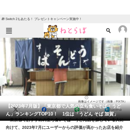
🎁 Switch 2もあたる！ プレゼントキャンペーン実施中！
ねとらぼメニュー
TOP
ニュース
エンタメ
クイズ
グルメ
地域
住まい
教育・育児
動物
リサーチ
そば
2023/07/14 17:05（公開）
画像はイメージです（画像：PIXTA）
会員記事
【2023年7月版】「東京都で人気の立ち食いそば・うど
X
Share
LINE
hatena
ん」ランキングTOP10！ 1位は「うどん そば 加賀」
メディア
東京都でおすすめの立ち食いそば・うどん店を探している人に
向けて、2023年7月にユーザーからの評価が高かったお店を紹介
注目記事を集めた総合ページ