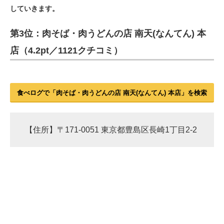
していきます。
ITの今と未来を見通す
第3位：肉そば・肉うどんの店 南天(なんてん) 本
スマホと通信の最新トレンド
店（4.2pt／1121クチコミ）
進化するPCとデバイスの未来
好きが集まる 比べて選べる
食べログで「肉そば・肉うどんの店 南天(なんてん) 本店」を検索
ビジネスと働き方のヒント
AI活用のいまが分かる
【住所】〒171-0051 東京都豊島区長崎1丁目2-2
企業ITのトレンドを詳説
経営リーダーのコミュニティ
マーケ×ITの今がよく分かる
ITエンジニア向け専門サイト