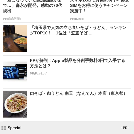
で…」森永が開発。感動の70代
SIMをお得に使うキャンペーン
続出
実施中！
PR(森永乳業)
PR(IIJmio)
「埼玉県で人気の立ち食いそば・うどん」ランキン
グTOP10！ 1位は「笠置そば ...
FPが解説！Apple製品を分割手数料0円で入手する
方法とは？
PR(Fav-Log)
肉そば・肉うどん 南天（なんてん）本店（東京都）
Special
- PR -