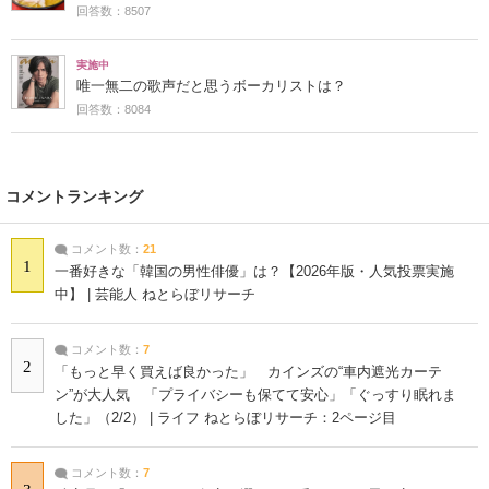
回答数：8507
実施中
唯一無二の歌声だと思うボーカリストは？
回答数：8084
コメントランキング
コメント数：
21
1
一番好きな「韓国の男性俳優」は？【2026年版・人気投票実施
中】 | 芸能人 ねとらぼリサーチ
コメント数：
7
2
「もっと早く買えば良かった」 カインズの“車内遮光カーテ
ン”が大人気 「プライバシーも保てて安心」「ぐっすり眠れま
した」（2/2） | ライフ ねとらぼリサーチ：2ページ目
コメント数：
7