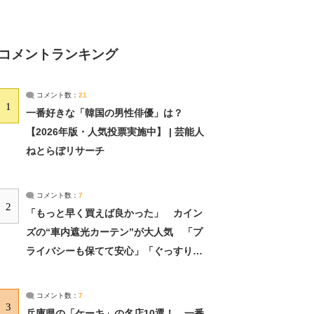
コメントランキング
コメント数：
21
1
一番好きな「韓国の男性俳優」は？
【2026年版・人気投票実施中】 | 芸能人
ねとらぼリサーチ
コメント数：
7
2
「もっと早く買えば良かった」 カイン
ズの“車内遮光カーテン”が大人気 「プ
ライバシーも保てて安心」「ぐっすり眠
れました」（2/2） | ライフ ねとらぼリ
サーチ：2ページ目
コメント数：
7
3
兵庫県の「ケーキ」の名店10選！ 一番