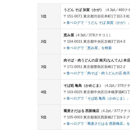
うどん そば 加賀（かが）
（4.3pt／460
1位
〒151-0071 東京都渋谷区本町1丁目2-3 松
»
食べログで「うどん そば 加賀（かが）
恵み屋
（4.3pt／378クチコミ）
2位
〒104-0031 東京都中央区京橋3丁目4-3
»
食べログで「恵み屋」を検索
肉そば・肉うどんの店 南天(なんてん) 本
3位
〒171-0051 東京都豊島区長崎1丁目2-2
»
食べログで「肉そば・肉うどんの店 南天(
そば処 亀島（かめじま）
（4.2pt／379
4位
〒103-0025 東京都中央区日本橋茅場町1丁
»
食べログで「そば処 亀島（かめじま）
蕎麦さだはる 西新橋店
（4.2pt／377クチ
5位
〒105-0003 東京都港区西新橋2丁目9-3 
»
食べログで「蕎麦さだはる 西新橋店」