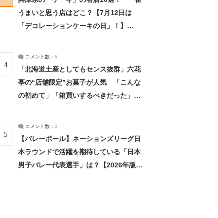
うまいと思う店はどこ？【7月12日は
「デコレーションケーキの日」！】
（2/4） | 兵庫県 ねとらぼリサーチ：2ペ
ージ目
コメント数：
5
4
「北海道土産としてもセンス抜群」六花
亭の“店舗限定”お菓子が人気 「こんな
の初めて」「箱買いするべきだった」
（1/2） | 北海道 ねとらぼリサーチ
コメント数：
3
5
【バレーボール】ネーションズリーグ日
本ラウンドで活躍を期待している「日本
男子バレー代表選手」は？【2026年版・
人気投票実施中】（投票結果） | スポー
ツ ねとらぼリサーチ