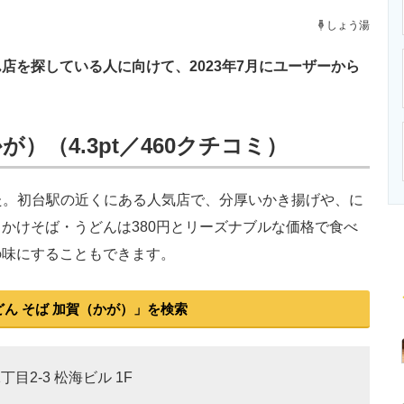
ニクス専門サイト
電子設計の基本と応用
エネルギーの専
しょう湯
を探している人に向けて、2023年7月にユーザーから
。
が）（4.3pt／460クチコミ）
た。初台駅の近くにある人気店で、分厚いかき揚げや、に
かけそば・うどんは380円とリーズナブルな価格で食べ
の味にすることもできます。
ん そば 加賀（かが）」を検索
丁目2-3 松海ビル 1F