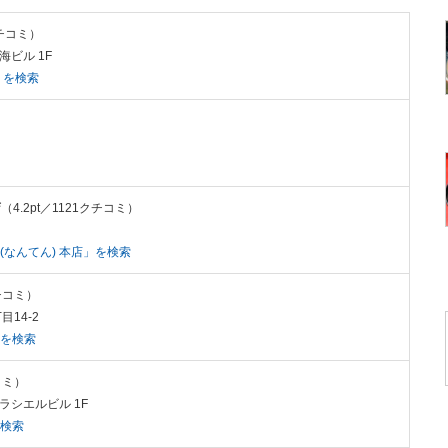
クチコミ）
海ビル 1F
」を検索
店
（4.2pt／1121クチコミ）
なんてん) 本店」を検索
クチコミ）
目14-2
」を検索
コミ）
グラシエルビル 1F
を検索