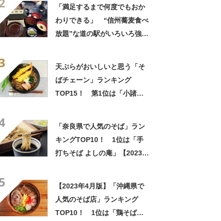
2
「満足するまで何度でもおか
わりできる」 “信州蕎麦食べ
放題”な道の駅がいろいろ強す
ぎる！ 「本格的な蕎麦が無
3
限杯食える」「峰竜太の存在
天ぷらがおいしいと思う「そ
感もすごい」
ばチェーン」ランキング
TOP15！ 第1位は「小諸そ
ば」に決定！【2023年最新投
4
票結果】
「奈良県で人気のそば」ラン
キングTOP10！ 1位は「手
打ちそば よしの庵」【2023年
3月版】
5
【2023年4月版】「沖縄県で
人気のそば店」ランキング
TOP10！ 1位は「鶏そば屋