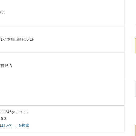
-8
1-7 本町山崎ビル 1F
目16-3
1pt／346クチコミ）
5-3
おはしや）」を検索