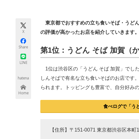
モノづくり技術者専門サイト
エレクトロ
東京都でおすすめの立ち食いそば・うどん店
X
の評価が高かったお店を紹介していきます
ちょっと気になるネットの話題
Share
第1位：うどん そば 加賀（か
LINE
1位は渋谷区の「うどん そば 加賀」でし
しんそばで有名な立ち食いそばのお店です。
hatena
られます。トッピングも豊富で、自分好み
Home
食べログで「うど
【住所】〒151-0071 東京都渋谷区本町1