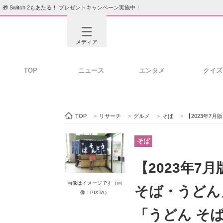
🎁 Switch 2もあたる！ プレゼントキャンペーン実施中！
メディア
TOP
ニュース
エンタメ
クイズ
注目記事を集めた総合ページ
ITの今
TOP
>
リサーチ
>
グルメ
>
そば
>
【2023年7月
ビジネスと働き方のヒント
AI活用
そば
【2023年
ITエンジニア向け専門サイト
企業向けI
画像はイメージです（画
そば・うどん
像：PIXTA）
「うどん そば