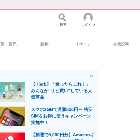
検索
ログイン
教育・育児
動物
リサーチ
会員記事
バイスの未来
好きが集まる 比べて選べる
- PR -
【iHerb】「迷ったらこれ！」
コミュニティ
マーケ×ITの今がよく分かる
みんなが"リピ買い"している人
気商品
スマホ2GBで月額850円～ 格安
・活用を支援
SIMをお得に使うキャンペーン
実施中！
【抽選で5,000円分】Amazonギ