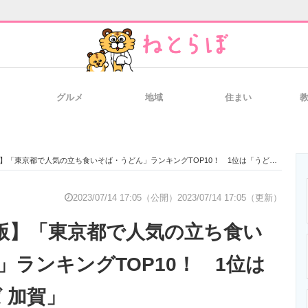
グルメ
地域
住まい
と未来を見通す
スマホと通信の最新トレンド
進化するPCとデ
版】「東京都で人気の立ち食いそば・うどん」ランキングTOP10！ 1位は「うどん そば 加賀」
のいまが分かる
企業ITのトレンドを詳説
経営リーダーの
2023/07/14 17:05（公開）
2023/07/14 17:05（更新）
7月版】「東京都で人気の立ち食い
T製品の総合サイト
IT製品の技術・比較・事例
製造業のIT導入
」ランキングTOP10！ 1位は
 加賀」