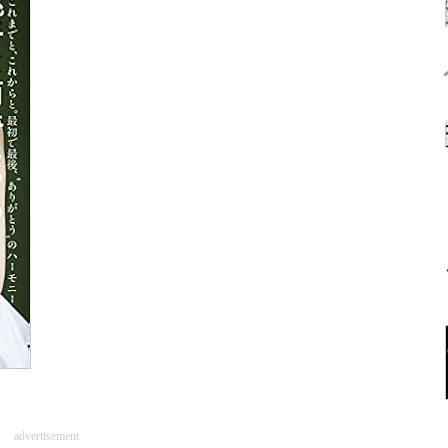
advertisement