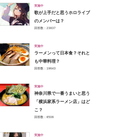
実施中
歌が上手だと思うホロライブ
のメンバーは？
回答数：23837
実施中
ラーメンって日本食？それと
も中華料理？
回答数：19643
実施中
神奈川県で一番うまいと思う
「横浜家系ラーメン店」はど
こ？
回答数：8506
実施中