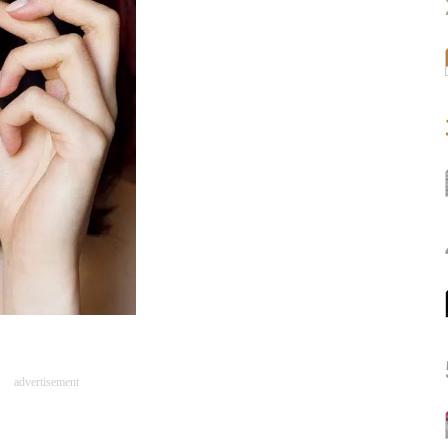
advertisement