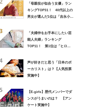
2
結果】
「母親役が似合う女優」ラン
キングTOP31！ 40代以上の
男女が選んだ1位は「吉永小百
合」さん！【2022年最新調査
3
結果】
「夫婦仲をお手本にしたい芸
能人夫婦」ランキング
TOP11！ 第1位は「ヒロ
ミ・松本伊代」【2023年最新
4
調査結果】
声が好きだと思う「日本のボ
ーカリスト」は？【人気投票
実施中】
5
【E-girls】歴代メンバーでダ
ンスがうまいのは？ 【アン
ケート実施中】