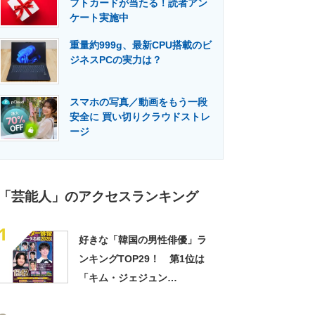
フトカードが当たる！読者アン
門メディア
建設×テクノロジーの最前線
ケート実施中
重量約999g、最新CPU搭載のビ
ジネスPCの実力は？
スマホの写真／動画をもう一段
安全に 買い切りクラウドストレ
ージ
「芸能人」のアクセスランキング
1
好きな「韓国の男性俳優」ラ
ンキングTOP29！ 第1位は
「キム・ジェジュン
（JYJ）」【2026年最新投票