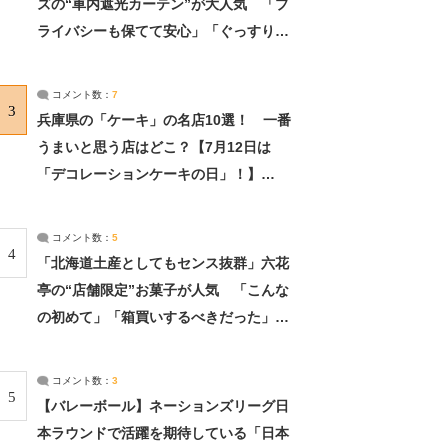
ズの“車内遮光カーテン”が大人気 「プ
ライバシーも保てて安心」「ぐっすり眠
れました」（2/2） | ライフ ねとらぼリ
サーチ：2ページ目
コメント数：
7
3
兵庫県の「ケーキ」の名店10選！ 一番
うまいと思う店はどこ？【7月12日は
「デコレーションケーキの日」！】
（2/4） | 兵庫県 ねとらぼリサーチ：2ペ
ージ目
コメント数：
5
4
「北海道土産としてもセンス抜群」六花
亭の“店舗限定”お菓子が人気 「こんな
の初めて」「箱買いするべきだった」
（1/2） | 北海道 ねとらぼリサーチ
コメント数：
3
5
【バレーボール】ネーションズリーグ日
本ラウンドで活躍を期待している「日本