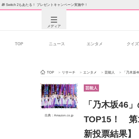
🎁 Switch 2もあたる！ プレゼントキャンペーン実施中！
メディア
TOP
ニュース
エンタメ
クイズ
注目記事を集めた総合ページ
ITの今
TOP
>
リサーチ
>
エンタメ
>
芸能人
>
「乃木坂4
ビジネスと働き方のヒント
AI活用
芸能人
「乃木坂46
ITエンジニア向け専門サイト
企業向けI
出典：Amazon.co.jp
TOP15！ 
新投票結果】