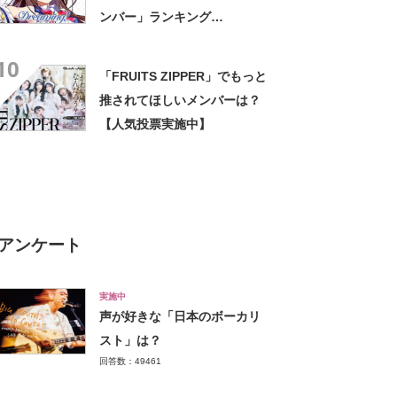
ンバー」ランキング
TOP25！ 第1位は「ときの
10
そら」【2025年1月8日時点】
「FRUITS ZIPPER」でもっと
推されてほしいメンバーは？
【人気投票実施中】
アンケート
実施中
声が好きな「日本のボーカリ
スト」は？
回答数：49461