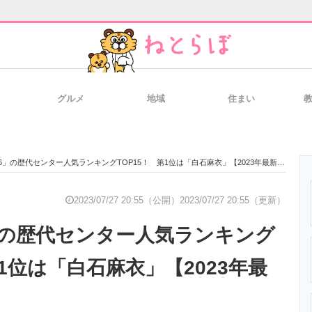
グルメ
地域
住まい
と未来を見通す
スマホと通信の最新トレンド
進化するPCとデ
6」の歴代センター人気ランキングTOP15！ 第1位は「白石麻衣」【2023年最新投票結果】
のいまが分かる
企業ITのトレンドを詳説
経営リーダーの
2023/07/27 20:55（公開）
2023/07/27 20:55（更新）
」の歴代センター人気ランキング
T製品の総合サイト
IT製品の技術・比較・事例
製造業のIT導入
第1位は「白石麻衣」【2023年最