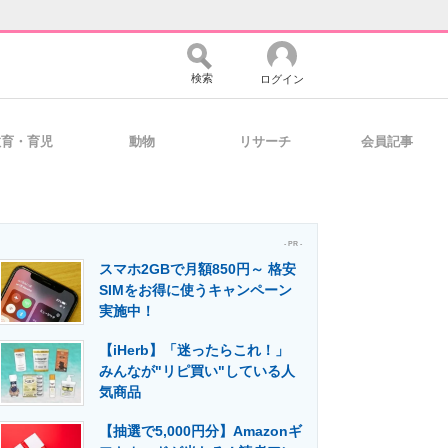
検索
ログイン
教育・育児
動物
リサーチ
会員記事
バイスの未来
好きが集まる 比べて選べる
- PR -
スマホ2GBで月額850円～ 格安
コミュニティ
マーケ×ITの今がよく分かる
SIMをお得に使うキャンペーン
実施中！
【iHerb】「迷ったらこれ！」
・活用を支援
みんなが"リピ買い"している人
気商品
【抽選で5,000円分】Amazonギ