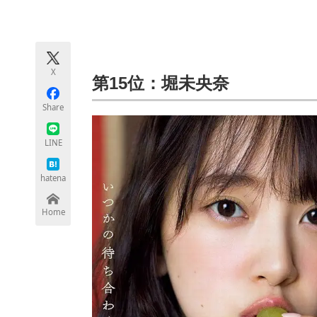
モノづくり技術者専門サイト
エレクトロ
X
ちょっと気になるネットの話題
第15位：堀未央奈
Share
LINE
hatena
Home