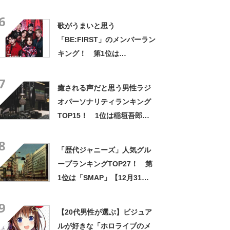
6
歌がうまいと思う
「BE:FIRST」のメンバーラン
キング！ 第1位は
「JUNON」【2024年最新投
7
票結果】
癒される声だと思う男性ラジ
オパーソナリティランキング
TOP15！ 1位は稲垣吾郎さ
ん【2021年最新調査結果】
8
「歴代ジャニーズ」人気グル
ープランキングTOP27！ 第
1位は「SMAP」【12月31日
はSMAPが解散した日】
9
【20代男性が選ぶ】ビジュア
ルが好きな「ホロライブのメ