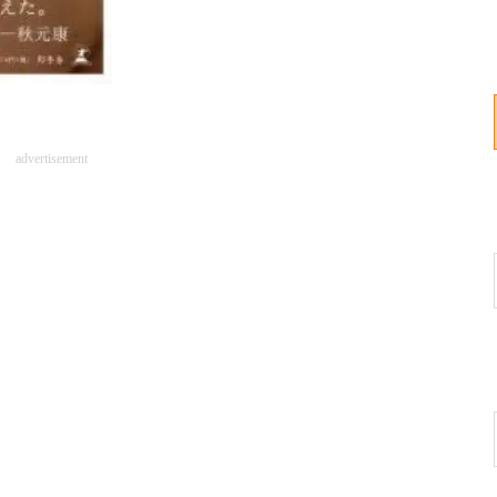
advertisement