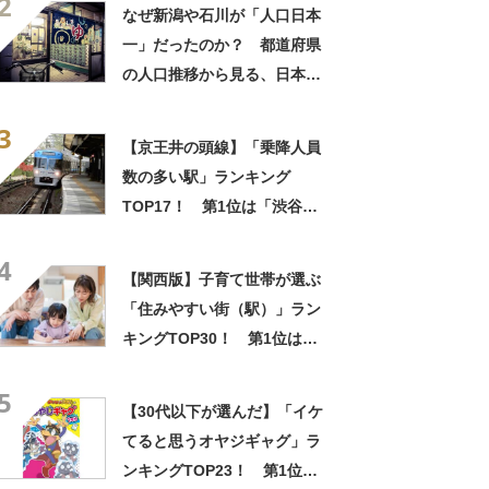
2
なぜ新潟や石川が「人口日本
一」だったのか？ 都道府県
の人口推移から見る、日本近
代化の歴史
3
【京王井の頭線】「乗降人員
数の多い駅」ランキング
TOP17！ 第1位は「渋谷」
【2023年度調査】
4
【関西版】子育て世帯が選ぶ
「住みやすい街（駅）」ラン
キングTOP30！ 第1位は
「四天王寺前夕陽ケ丘（地下
5
鉄谷町線）」【2024年最新調
【30代以下が選んだ】「イケ
査結果】
てると思うオヤジギャグ」ラ
ンキングTOP23！ 第1位は