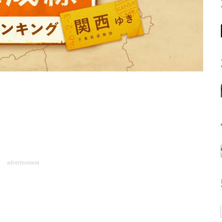
advertisement