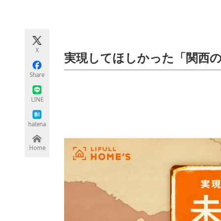
モノづくり技術者専門サイト
エレクトロ
X
ちょっと気になるネットの話題
実現してほしかった「関西
Share
LINE
hatena
Home