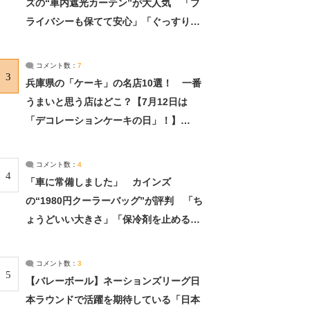
ズの“車内遮光カーテン”が大人気 「プ
ライバシーも保てて安心」「ぐっすり眠
れました」（2/2） | ライフ ねとらぼリ
サーチ：2ページ目
コメント数：
7
3
兵庫県の「ケーキ」の名店10選！ 一番
うまいと思う店はどこ？【7月12日は
「デコレーションケーキの日」！】
（2/4） | 兵庫県 ねとらぼリサーチ：2ペ
ージ目
コメント数：
4
4
「車に常備しました」 カインズ
の“1980円クーラーバッグ”が評判 「ち
ょうどいい大きさ」「保冷剤を止めるベ
ルトが良い」（1/5） | ライフ ねとらぼ
リサーチ
コメント数：
3
5
【バレーボール】ネーションズリーグ日
本ラウンドで活躍を期待している「日本