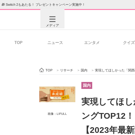
🎁 Switch 2もあたる！ プレゼントキャンペーン実施中！
メディア
TOP
ニュース
エンタメ
クイズ
注目記事を集めた総合ページ
ITの今
TOP
>
リサーチ
>
国内
>
実現してほしかった「関西の
ビジネスと働き方のヒント
AI活用
国内
実現してほし
ITエンジニア向け専門サイト
企業向けI
ングTOP12
画像：LIFULL
【2023年最