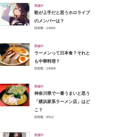
実施中
歌が上手だと思うホロライブ
のメンバーは？
回答数：23892
実施中
ラーメンって日本食？それと
も中華料理？
回答数：19668
実施中
神奈川県で一番うまいと思う
「横浜家系ラーメン店」はど
こ？
回答数：8512
実施中