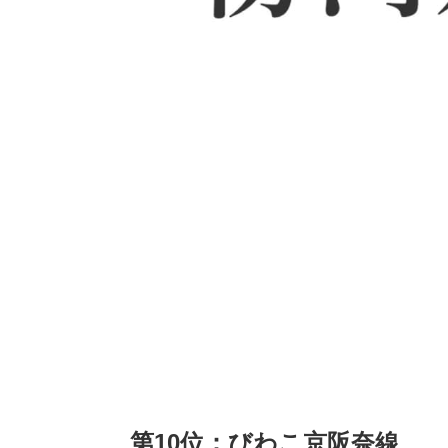
第10位：びわこ京阪奈線