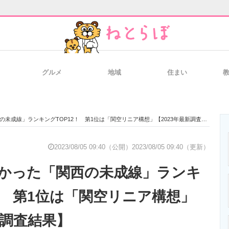
グルメ
地域
住まい
と未来を見通す
スマホと通信の最新トレンド
進化するPCとデ
未成線」ランキングTOP12！ 第1位は「関空リニア構想」【2023年最新調査結果】
のいまが分かる
企業ITのトレンドを詳説
経営リーダーの
2023/08/05 09:40（公開）
2023/08/05 09:40（更新）
かった「関西の未成線」ランキ
T製品の総合サイト
IT製品の技術・比較・事例
製造業のIT導入
！ 第1位は「関空リニア構想」
新調査結果】