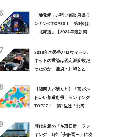
「布団が吹っ飛んだ」【2023
6
年最新調査結果】
「地元愛」が強い都道府県ラ
ンキングTOP30！ 第1位は
「北海道」【2024年最新調査
結果】
7
2018年の渋谷ハロウィーン、
ネットの世論は否定派多数だ
ったのか 池袋・川崎ととも
に分析してみた
8
【関西人が選んだ】「形がか
わいい都道府県」ランキング
TOP27！ 第1位は「北海
道」【2023年最新調査結果】
9
歴代首相の「在職日数」ラン
キング 1位「安倍晋三」に次