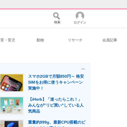
検索
ログイン
教育・育児
動物
リサーチ
会員記事
バイスの未来
好きが集まる 比べて選べる
- PR -
スマホ2GBで月額850円～ 格安
コミュニティ
マーケ×ITの今がよく分かる
SIMをお得に使うキャンペーン
実施中！
【iHerb】「迷ったらこれ！」
・活用を支援
みんなが"リピ買い"している人
気商品
重量約999g、最新CPU搭載のビ