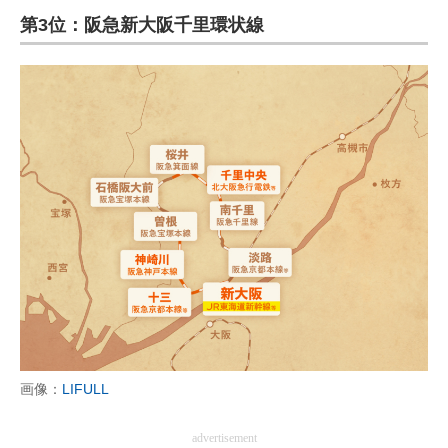
第3位：阪急新大阪千里環状線
ITの今と未来を見通す
スマホと通信の最新トレンド
進化するPCとデバイスの未来
好きが集まる 比べて選べる
ビジネスと働き方のヒント
AI活用のいまが分かる
企業ITのトレンドを詳説
経営リーダーのコミュニティ
マーケ×ITの今がよく分かる
画像：
LIFULL
ITエンジニア向け専門サイト
advertisement