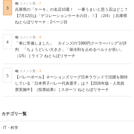
コメント数：
7
3
兵庫県の「ケーキ」の名店10選！ 一番うまいと思う店はどこ？
【7月12日は「デコレーションケーキの日」！】（2/4） | 兵庫県
ねとらぼリサーチ：2ページ目
コメント数：
4
4
「車に常備しました」 カインズの“1980円クーラーバッグ”が評
判 「ちょうどいい大きさ」「保冷剤を止めるベルトが良い」
（1/5） | ライフ ねとらぼリサーチ
コメント数：
3
5
【バレーボール】ネーションズリーグ日本ラウンドで活躍を期待
している「日本男子バレー代表選手」は？【2026年版・人気投
票実施中】（投票結果） | スポーツ ねとらぼリサーチ
カテゴリ一覧
IT・科学