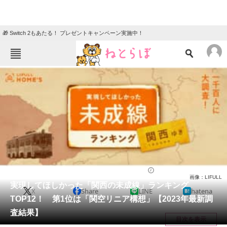
🎁 Switch 2もあたる！ プレゼントキャンペーン実施中！
ねとらぼメニュー
TOP
ニュース
エンタメ
クイズ
グルメ
地域
住まい
教育・育児
動物
リサーチ
国内
2023/08/05 09:40（公開）
画像：LIFULL
会員記事
実現してほしかった「関西の未成線」ランキング
X
Share
LINE
hatena
TOP12！ 第1位は「関空リニア構想」【2023年最新調
メディア
査結果】
目次を表示
注目記事を集めた総合ページ