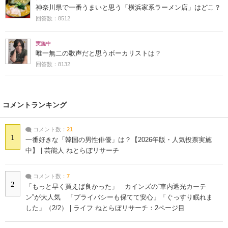
神奈川県で一番うまいと思う「横浜家系ラーメン店」はどこ？
回答数：8512
実施中
唯一無二の歌声だと思うボーカリストは？
回答数：8132
コメントランキング
コメント数：
21
1
一番好きな「韓国の男性俳優」は？【2026年版・人気投票実施
中】 | 芸能人 ねとらぼリサーチ
コメント数：
7
2
「もっと早く買えば良かった」 カインズの“車内遮光カーテ
ン”が大人気 「プライバシーも保てて安心」「ぐっすり眠れま
した」（2/2） | ライフ ねとらぼリサーチ：2ページ目