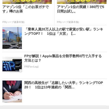
アマゾン1位「このお茶ガチで
アマゾン1位の実績！380円で5
す」噂のお茶
日間お試し。
PR(ハーブ健康本舗)
PR(ハーブ健康本舗)
「乗車人員20万人以上の駅で家賃が安い駅」ランキ
ングTOP7！ 1位は「大宮」【...
FPが解説！Apple製品を分割手数料0円で入手する
方法とは？
PR(Fav-Log)
関西の高校生が「志願したい大学」ランキングTOP
20！ 1位は13年連続の「関西...