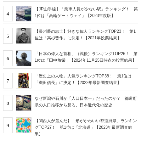
【JR山手線】「乗車人員が少ない駅」ランキング！ 第
4
1位は「高輪ゲートウェイ」【2023年度版】
【長州藩の志士】好きな偉人ランキングTOP23！ 第1
5
位は「高杉晋作」に決定！【2021年投票結果】
「日本の偉大な首相」（戦後）ランキングTOP26！ 第
6
1位は「田中角栄」【2024年11月25日時点の投票結果】
「歴史上の人物」人気ランキングTOP38！ 第1位は
7
「織田信長」に決定！【2022年最新調査結果】
なぜ新潟や石川が「人口日本一」だったのか？ 都道府
8
県の人口推移から見る、日本近代化の歴史
【関西人が選んだ】「形がかわいい都道府県」ランキン
9
グTOP27！ 第1位は「北海道」【2023年最新調査結
果】