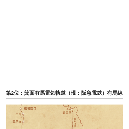
企業向けIT製品の総合サイト
IT製品の技術・比較・事例
製造業のIT導入・活用を支援
モノづくり技術者専門サイト
エレクトロニクス専門サイト
電子設計の基本と応用
エネルギーの専門メディア
第2位：箕面有馬電気軌道（現：阪急電鉄）有馬線
建設×テクノロジーの最前線
ちょっと気になるネットの話題