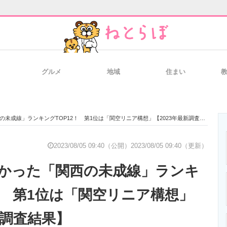
グルメ
地域
住まい
と未来を見通す
スマホと通信の最新トレンド
進化するPCとデ
未成線」ランキングTOP12！ 第1位は「関空リニア構想」【2023年最新調査結果】
のいまが分かる
企業ITのトレンドを詳説
経営リーダーの
2023/08/05 09:40（公開）
2023/08/05 09:40（更新）
かった「関西の未成線」ランキ
T製品の総合サイト
IT製品の技術・比較・事例
製造業のIT導入
！ 第1位は「関空リニア構想」
新調査結果】