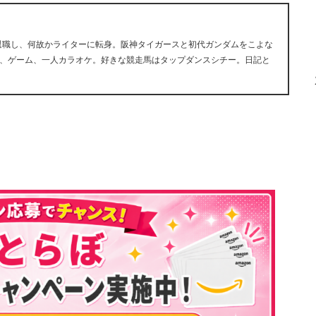
早期退職し、何故かライターに転身。阪神タイガースと初代ガンダムをこよな
、ゲーム、一人カラオケ。好きな競走馬はタップダンスシチー。日記と