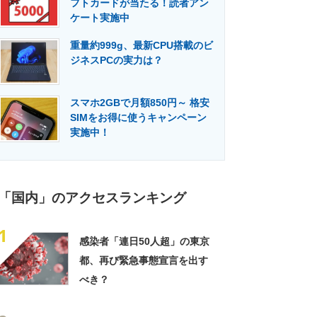
フトカードが当たる！読者アン
門メディア
建設×テクノロジーの最前線
ケート実施中
重量約999g、最新CPU搭載のビ
ジネスPCの実力は？
スマホ2GBで月額850円～ 格安
SIMをお得に使うキャンペーン
実施中！
「国内」のアクセスランキング
1
感染者「連日50人超」の東京
都、再び緊急事態宣言を出す
べき？