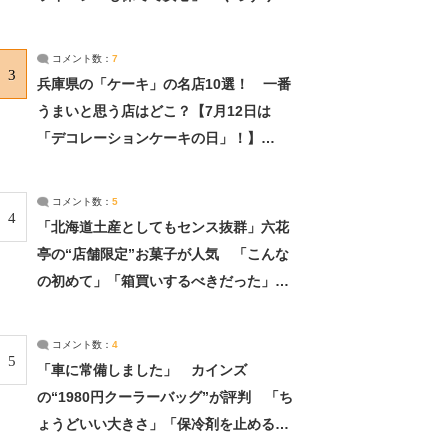
れました」（2/2） | ライフ ねとらぼリ
サーチ：2ページ目
コメント数：
7
3
兵庫県の「ケーキ」の名店10選！ 一番
うまいと思う店はどこ？【7月12日は
「デコレーションケーキの日」！】
（2/4） | 兵庫県 ねとらぼリサーチ：2ペ
ージ目
コメント数：
5
4
「北海道土産としてもセンス抜群」六花
亭の“店舗限定”お菓子が人気 「こんな
の初めて」「箱買いするべきだった」
（1/2） | 北海道 ねとらぼリサーチ
コメント数：
4
5
「車に常備しました」 カインズ
の“1980円クーラーバッグ”が評判 「ち
ょうどいい大きさ」「保冷剤を止めるベ