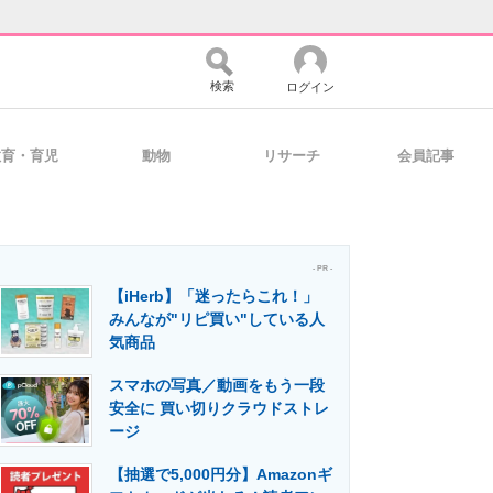
検索
ログイン
教育・育児
動物
リサーチ
会員記事
バイスの未来
好きが集まる 比べて選べる
- PR -
【iHerb】「迷ったらこれ！」
コミュニティ
マーケ×ITの今がよく分かる
みんなが"リピ買い"している人
気商品
スマホの写真／動画をもう一段
・活用を支援
安全に 買い切りクラウドストレ
ージ
【抽選で5,000円分】Amazonギ