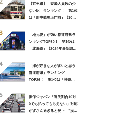
2
【京王線】「乗降人員数の少
ない駅」ランキング！ 第1位
は「府中競馬正門前」【10月
14日は「鉄道の日」】
3
「地元愛」が強い都道府県ラ
ンキングTOP30！ 第1位は
「北海道」【2024年最新調査
結果】
4
「海が好きな人が多いと思う
都道府県」ランキング
TOP26！ 第1位は「神奈川
県」【2025年5月7日時点の投
5
票結果】
損保ジャパン「過失割合10対
0でも払ってもらえない」対応
がずさん過ぎると炎上「“損保