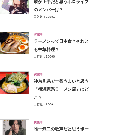
歌が上手だと思うホロライブ
のメンバーは？
回答数：23881
実施中
ラーメンって日本食？それと
も中華料理？
回答数：19660
実施中
神奈川県で一番うまいと思う
「横浜家系ラーメン店」はど
こ？
回答数：8509
実施中
唯一無二の歌声だと思うボー