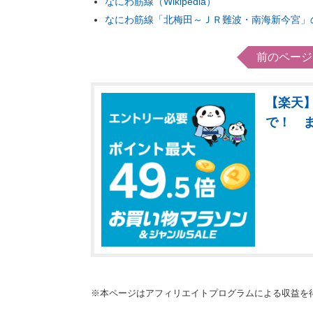
なにわ筋線（Wikipedia）
なにわ筋線「北梅田～ＪＲ難波・南海新今宮」
前のページ
【楽天】
で！ 
※本ページはアフィリエイトプログラムによる収益を