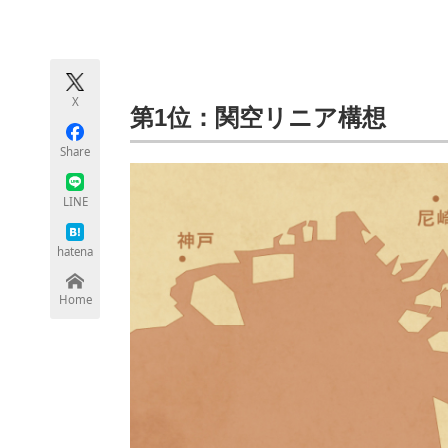
モノづくり技術者専門サイト
エレクトロ
X
ちょっと気になるネットの話題
第1位：関空リニア構想
Share
LINE
hatena
Home