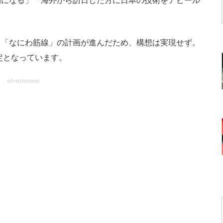
になる」「海外から訪日した方に日本の技術をアピール
。
「なにわ筋線」の計画が進んだため、構想は実現せず。
定となっています。
advertisement