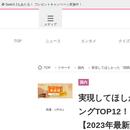
🎁 Switch 2もあたる！ プレゼントキャンペーン実施中！
メディア
TOP
ニュース
エンタメ
クイズ
注目記事を集めた総合ページ
ITの今
TOP
>
リサーチ
>
国内
>
実現してほしかった「関西の
ビジネスと働き方のヒント
AI活用
国内
実現してほし
ITエンジニア向け専門サイト
企業向けI
ングTOP12
画像：LIFULL
【2023年最