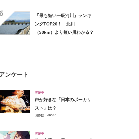
ジャパンシール”で煽り運転無
6
くなる」などの声も
「最も短い一級河川」ランキ
ングTOP20！ 北川
（30km）より短い川わかる？
アンケート
実施中
声が好きな「日本のボーカリ
スト」は？
回答数：49530
実施中