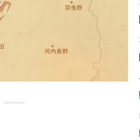
advertisement