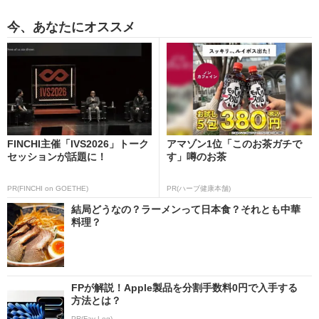
今、あなたにオススメ
FINCHI主催「IVS2026」トーク
アマゾン1位「このお茶ガチで
セッションが話題に！
す」噂のお茶
PR(FINCHI on GOETHE)
PR(ハーブ健康本舗)
結局どうなの？ラーメンって日本食？それとも中華
料理？
FPが解説！Apple製品を分割手数料0円で入手する
方法とは？
PR(Fav-Log)