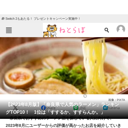
🎁 Switch 2もあたる！ プレゼントキャンペーン実施中！
ねとらぼメニュー
TOP
ニュース
エンタメ
クイズ
グルメ
地域
住まい
教育・育児
動物
リサーチ
ラーメン
2023/08/01 00:05（公開）
画像：PIXTA
会員記事
【2023年8月版】「奈良県で人気のラーメン」ランキン
X
Share
LINE
hatena
グTOP10！ 1位は「すするか、すすらんか。」
メディア
奈良県でおすすめのラーメン店を探している人に向けて、
2023年8月にユーザーからの評価が高かったお店を紹介していき
注目記事を集めた総合ページ