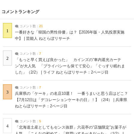
コメントランキング
コメント数：
21
1
一番好きな「韓国の男性俳優」は？【2026年版・人気投票実施
中】 | 芸能人 ねとらぼリサーチ
コメント数：
7
2
「もっと早く買えば良かった」 カインズの“車内遮光カーテ
ン”が大人気 「プライバシーも保てて安心」「ぐっすり眠れま
した」（2/2） | ライフ ねとらぼリサーチ：2ページ目
コメント数：
7
3
兵庫県の「ケーキ」の名店10選！ 一番うまいと思う店はどこ？
【7月12日は「デコレーションケーキの日」！】（2/4） | 兵庫県
ねとらぼリサーチ：2ページ目
コメント数：
5
4
「北海道土産としてもセンス抜群」六花亭の“店舗限定”お菓子が
人気 「こんなの初めて」「箱買いするべきだった」（1/2） |