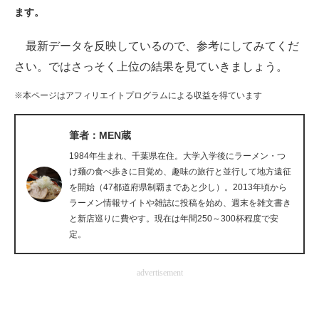
ます。
ITの今と未来を見通す
最新データを反映しているので、参考にしてみてくだ
スマホと通信の最新トレンド
さい。ではさっそく上位の結果を見ていきましょう。
進化するPCとデバイスの未来
※本ページはアフィリエイトプログラムによる収益を得ています
好きが集まる 比べて選べる
筆者：MEN蔵
ビジネスと働き方のヒント
1984年生まれ、千葉県在住。大学入学後にラーメン・つ
け麺の食べ歩きに目覚め、趣味の旅行と並行して地方遠征
AI活用のいまが分かる
を開始（47都道府県制覇まであと少し）。2013年頃から
ラーメン情報サイトや雑誌に投稿を始め、週末を雑文書き
企業ITのトレンドを詳説
と新店巡りに費やす。現在は年間250～300杯程度で安
定。
経営リーダーのコミュニティ
advertisement
マーケ×ITの今がよく分かる
ITエンジニア向け専門サイト