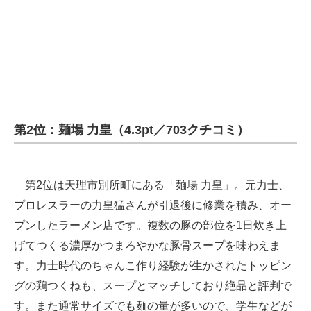
第2位：麺場 力皇（4.3pt／703クチコミ）
第2位は天理市別所町にある「麺場 力皇」。元力士、
プロレスラーの力皇猛さんが引退後に修業を積み、オー
プンしたラーメン店です。複数の豚の部位を1日炊き上
げてつくる濃厚かつまろやかな豚骨スープを味わえま
す。力士時代のちゃんこ作り経験が生かされたトッピン
グの鶏つくねも、スープとマッチしており絶品と評判で
す。また通常サイズでも麺の量が多いので、学生などが