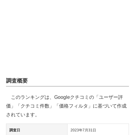
企業向けIT製品の総合サイト
IT製品の技術・比較・事例
製造業のIT導入・活用を支援
モノづくり技術者専門サイト
エレクトロニクス専門サイト
電子設計の基本と応用
調査概要
エネルギーの専門メディア
このランキングは、Googleクチコミの「ユーザー評
建設×テクノロジーの最前線
価」「クチコミ件数」「価格フィルタ」に基づいて作成
ちょっと気になるネットの話題
されています。
調査日
2023年7月31日