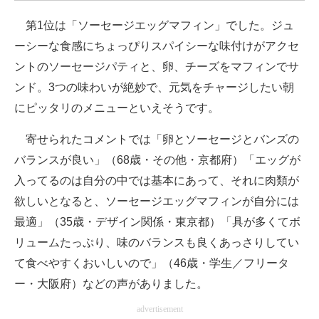
企業向けIT製品の総合サイト
第1位は「ソーセージエッグマフィン」でした。ジュ
ーシーな食感にちょっぴりスパイシーな味付けがアクセ
IT製品の技術・比較・事例
ントのソーセージパティと、卵、チーズをマフィンでサ
製造業のIT導入・活用を支援
ンド。3つの味わいが絶妙で、元気をチャージしたい朝
にピッタリのメニューといえそうです。
モノづくり技術者専門サイト
寄せられたコメントでは「卵とソーセージとバンズの
エレクトロニクス専門サイト
バランスが良い」（68歳・その他・京都府）「エッグが
電子設計の基本と応用
入ってるのは自分の中では基本にあって、それに肉類が
欲しいとなると、ソーセージエッグマフィンが自分には
エネルギーの専門メディア
最適」（35歳・デザイン関係・東京都）「具が多くてボ
建設×テクノロジーの最前線
リュームたっぷり、味のバランスも良くあっさりしてい
ちょっと気になるネットの話題
て食べやすくおいしいので」（46歳・学生／フリータ
ー・大阪府）などの声がありました。
advertisement