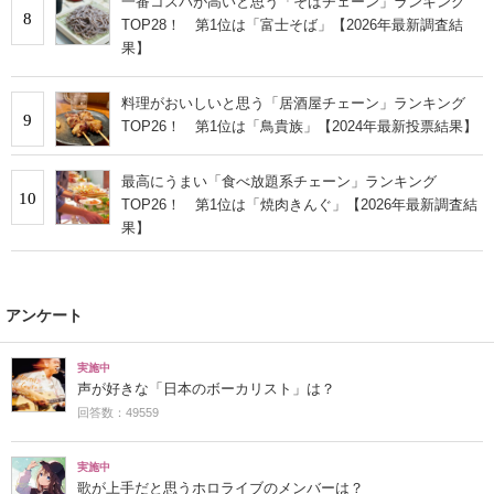
一番コスパが高いと思う「そばチェーン」ランキング
8
TOP28！ 第1位は「富士そば」【2026年最新調査結
果】
料理がおいしいと思う「居酒屋チェーン」ランキング
9
TOP26！ 第1位は「鳥貴族」【2024年最新投票結果】
最高にうまい「食べ放題系チェーン」ランキング
10
TOP26！ 第1位は「焼肉きんぐ」【2026年最新調査結
果】
アンケート
実施中
声が好きな「日本のボーカリスト」は？
回答数：49559
実施中
歌が上手だと思うホロライブのメンバーは？