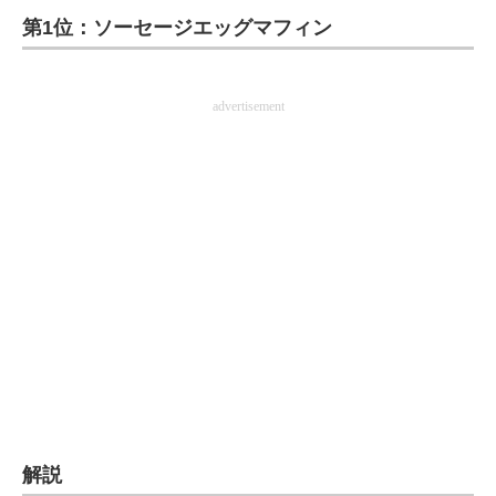
第1位：ソーセージエッグマフィン
ITの今と未来を見通す
スマホと通信の最新トレンド
advertisement
進化するPCとデバイスの未来
好きが集まる 比べて選べる
ビジネスと働き方のヒント
AI活用のいまが分かる
企業ITのトレンドを詳説
経営リーダーのコミュニティ
マーケ×ITの今がよく分かる
解説
ITエンジニア向け専門サイト