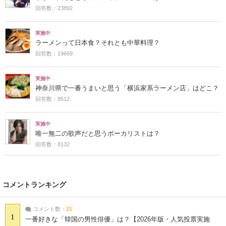
回答数：23892
実施中
ラーメンって日本食？それとも中華料理？
回答数：19669
実施中
神奈川県で一番うまいと思う「横浜家系ラーメン店」はどこ？
回答数：8512
実施中
唯一無二の歌声だと思うボーカリストは？
回答数：8132
コメントランキング
コメント数：
21
1
一番好きな「韓国の男性俳優」は？【2026年版・人気投票実施