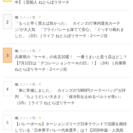
中】 | 芸能人 ねとらぼリサーチ
コメント数：
7
2
「もっと早く買えば良かった」 カインズの“車内遮光カーテ
ン”が大人気 「プライバシーも保てて安心」「ぐっすり眠れま
した」（2/2） | ライフ ねとらぼリサーチ：2ページ目
コメント数：
7
3
兵庫県の「ケーキ」の名店10選！ 一番うまいと思う店はどこ？
【7月12日は「デコレーションケーキの日」！】（2/4） | 兵庫県
ねとらぼリサーチ：2ページ目
コメント数：
4
4
「車に常備しました」 カインズの“1980円クーラーバッグ”が評
判 「ちょうどいい大きさ」「保冷剤を止めるベルトが良い」
（1/5） | ライフ ねとらぼリサーチ
コメント数：
3
5
【バレーボール】ネーションズリーグ日本ラウンドで活躍を期待
している「日本男子バレー代表選手」は？【2026年版・人気投