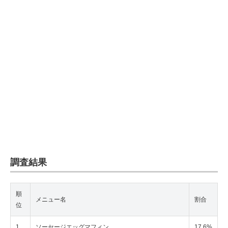
調査結果
順
メニュー名
割合
位
1
ソーセージエッグマフィン
17.6%