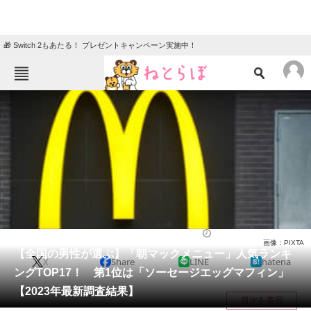
🎁 Switch 2もあたる！ プレゼントキャンペーン実施中！
ねとらぼメニュー
TOP
ニュース
エンタメ
クイズ
グルメ
地域
住まい
教育・育児
動物
リサーチ
チェーン店
2023/08/10 06:45（公開）
画像：PIXTA
会員記事
【全国の男性が選ぶ】「朝マックメニュー」人気ランキ
X
Share
LINE
hatena
ングTOP17！ 第1位は「ソーセージエッグマフィン」
メディア
【2023年最新調査結果】
目次を表示
注目記事を集めた総合ページ