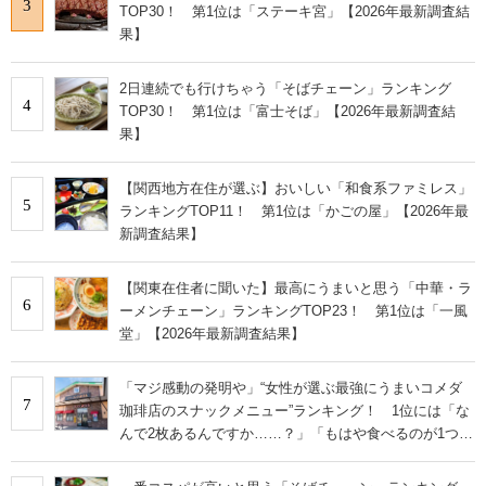
3
TOP30！ 第1位は「ステーキ宮」【2026年最新調査結
果】
2日連続でも行けちゃう「そばチェーン」ランキング
4
TOP30！ 第1位は「富士そば」【2026年最新調査結
果】
【関西地方在住が選ぶ】おいしい「和食系ファミレス」
5
ランキングTOP11！ 第1位は「かごの屋」【2026年最
新調査結果】
【関東在住者に聞いた】最高にうまいと思う「中華・ラ
6
ーメンチェーン」ランキングTOP23！ 第1位は「一風
堂」【2026年最新調査結果】
「マジ感動の発明や」“女性が選ぶ最強にうまいコメダ
7
珈琲店のスナックメニュー”ランキング！ 1位には「な
んで2枚あるんですか……？」「もはや食べるのが1つの
趣味」の声