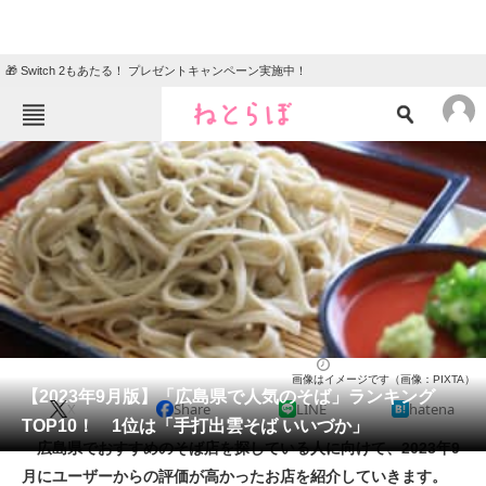
🎁 Switch 2もあたる！ プレゼントキャンペーン実施中！
ねとらぼメニュー
TOP
ニュース
エンタメ
クイズ
グルメ
地域
住まい
教育・育児
動物
リサーチ
そば
2023/09/18 14:00（公開）
画像はイメージです（画像：PIXTA）
会員記事
【2023年9月版】「広島県で人気のそば」ランキング
X
Share
LINE
hatena
TOP10！ 1位は「手打出雲そば いいづか」
メディア
広島県でおすすめのそば店を探している人に向けて、2023年9
月にユーザーからの評価が高かったお店を紹介していきます。
注目記事を集めた総合ページ