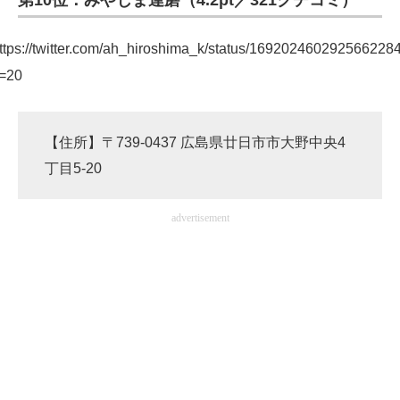
第10位：みやじま達磨（4.2pt／321クチコミ）
ttps://twitter.com/ah_hiroshima_k/status/169202460292566228
=20
【住所】〒739-0437 広島県廿日市市大野中央4
丁目5-20
advertisement