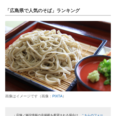
「広島県で人気のそば」ランキング
ITの今と未来を見通す
スマホと通信の最新トレンド
進化するPCとデバイスの未来
好きが集まる 比べて選べる
ビジネスと働き方のヒント
AI活用のいまが分かる
企業ITのトレンドを詳説
経営リーダーのコミュニティ
画像はイメージです（画像：
PIXTA
）
マーケ×ITの今がよく分かる
ITエンジニア向け専門サイト
・店舗／施設情報の非掲載を希望される場合は、
こちらのフォー