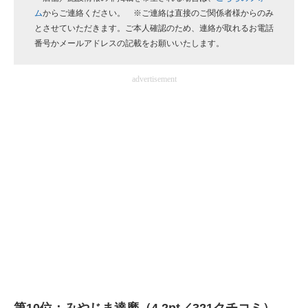
ム
からご連絡ください。 ※ご連絡は直接のご関係者様からのみ
企業向けIT製品の総合サイト
とさせていただきます。ご本人確認のため、連絡が取れるお電話
番号かメールアドレスの記載をお願いいたします。
IT製品の技術・比較・事例
製造業のIT導入・活用を支援
advertisement
モノづくり技術者専門サイト
エレクトロニクス専門サイト
電子設計の基本と応用
エネルギーの専門メディア
建設×テクノロジーの最前線
ちょっと気になるネットの話題