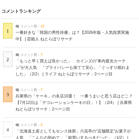
コメントランキング
コメント数：
21
1
一番好きな「韓国の男性俳優」は？【2026年版・人気投票実施
中】 | 芸能人 ねとらぼリサーチ
コメント数：
7
2
「もっと早く買えば良かった」 カインズの“車内遮光カーテ
ン”が大人気 「プライバシーも保てて安心」「ぐっすり眠れま
した」（2/2） | ライフ ねとらぼリサーチ：2ページ目
コメント数：
7
3
兵庫県の「ケーキ」の名店10選！ 一番うまいと思う店はどこ？
【7月12日は「デコレーションケーキの日」！】（2/4） | 兵庫県
ねとらぼリサーチ：2ページ目
コメント数：
5
4
「北海道土産としてもセンス抜群」六花亭の“店舗限定”お菓子が
人気 「こんなの初めて」「箱買いするべきだった」（1/2） |