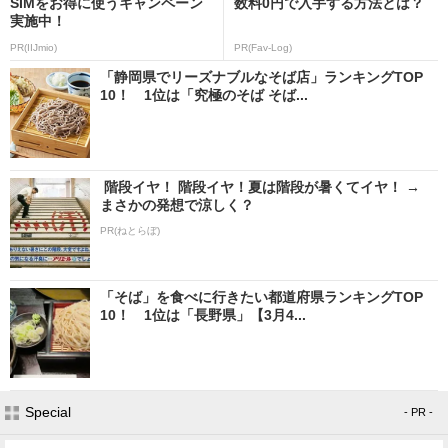
SIMをお得に使うキャンペーン
数料0円で入手する方法とは？
実施中！
PR(IIJmio)
PR(Fav-Log)
「静岡県でリーズナブルなそば店」ランキングTOP
10！ 1位は「究極のそば そば...
階段イヤ！ 階段イヤ！夏は階段が暑くてイヤ！ →
まさかの発想で涼しく？
PR(ねとらぼ)
「そば」を食べに行きたい都道府県ランキングTOP
10！ 1位は「長野県」【3月4...
Special
- PR -