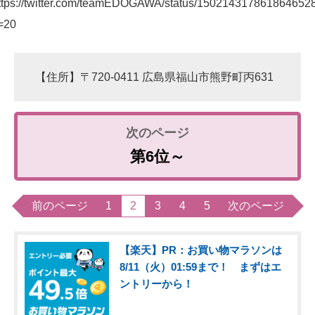
ttps://twitter.com/teamEDOGAWA/status/150214317861864652
=20
【住所】〒720-0411 広島県福山市熊野町丙631
第6位～
前のページ
1
2
3
4
5
次のページ
【楽天】PR：お買い物マラソンは
8/11（火）01:59まで！ まずはエ
ントリーから！