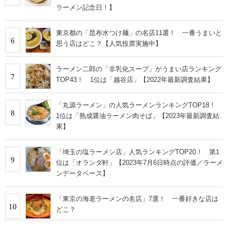
ラーメン記念日！】
東京都の「昆布水つけ麺」の名店11選！ 一番うまいと
6
思う店はどこ？【人気投票実施中】
ラーメン二郎の「非乳化スープ」がうまい店ランキング
7
TOP43！ 1位は「越谷店」【2022年最新調査結果】
「丸源ラーメン」の人気ラーメンランキングTOP18！
8
1位は「熟成醤油ラーメン肉そば」【2023年最新調査結
果】
「埼玉の塩ラーメン店」人気ランキングTOP20！ 第1
9
位は「オランダ軒」【2023年7月6日時点の評価／ラーメ
ンデータベース】
「東京の海老ラーメンの名店」7選！ 一番好きな店は
10
どこ？