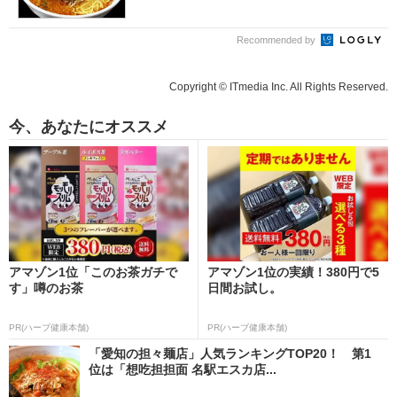
Recommended by
Copyright © ITmedia Inc. All Rights Reserved.
今、あなたにオススメ
アマゾン1位「このお茶ガチで
アマゾン1位の実績！380円で5
す」噂のお茶
日間お試し。
PR(ハーブ健康本舗)
PR(ハーブ健康本舗)
「愛知の担々麺店」人気ランキングTOP20！ 第1
位は「想吃担担面 名駅エスカ店...