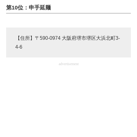
第10位：申手延麺
ITの今と未来を見通す
スマホと通信の最新トレンド
【住所】〒590-0974 大阪府堺市堺区大浜北町3-
進化するPCとデバイスの未来
4-6
好きが集まる 比べて選べる
advertisement
ビジネスと働き方のヒント
AI活用のいまが分かる
企業ITのトレンドを詳説
経営リーダーのコミュニティ
マーケ×ITの今がよく分かる
ITエンジニア向け専門サイト