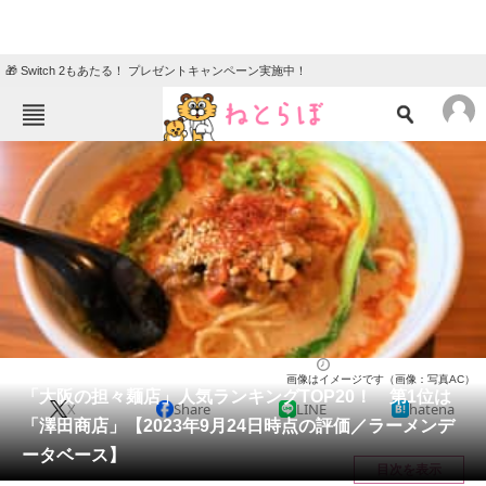
🎁 Switch 2もあたる！ プレゼントキャンペーン実施中！
ねとらぼメニュー
TOP
ニュース
エンタメ
クイズ
グルメ
地域
住まい
教育・育児
動物
リサーチ
ラーメン
2023/09/26 12:15（公開）
画像はイメージです（画像：写真AC）
会員記事
「大阪の担々麺店」人気ランキングTOP20！ 第1位は
X
Share
LINE
hatena
「澤田商店」【2023年9月24日時点の評価／ラーメンデ
メディア
ータベース】
目次を表示
注目記事を集めた総合ページ