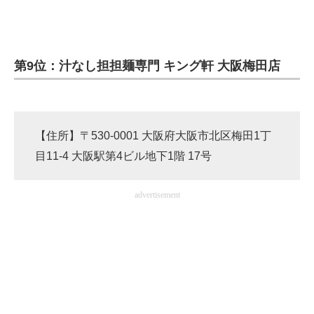
企業向けIT製品の総合サイト
IT製品の技術・比較・事例
第9位：汁なし担担麺専門 キング軒 大阪梅田店
製造業のIT導入・活用を支援
モノづくり技術者専門サイト
【住所】〒530-0001 大阪府大阪市北区梅田1丁
エレクトロニクス専門サイト
目11-4 大阪駅第4ビル地下1階 17号
電子設計の基本と応用
advertisement
エネルギーの専門メディア
建設×テクノロジーの最前線
ちょっと気になるネットの話題