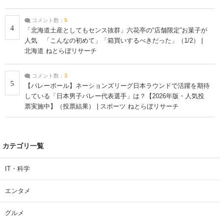
コメント数：
5
4
「北海道土産としてもセンス抜群」六花亭の“店舗限定”お菓子が
人気 「こんなの初めて」「箱買いするべきだった」（1/2） |
北海道 ねとらぼリサーチ
コメント数：
3
5
【バレーボール】ネーションズリーグ日本ラウンドで活躍を期待
している「日本男子バレー代表選手」は？【2026年版・人気投
票実施中】（投票結果） | スポーツ ねとらぼリサーチ
カテゴリ一覧
IT・科学
エンタメ
グルメ