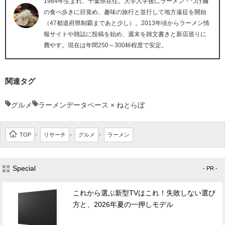
1984年生まれ、千葉県在住。大学入学後にラーメン・つけ麺
の食べ歩きに目覚め、趣味の旅行と並行して地方遠征を開始
（47都道府県制覇まであと少し）。2013年頃からラーメン情
報サイトや雑誌に投稿を始め、週末を雑文書きと新店巡りに
費やす。現在は年間250～300杯程度で安定。
関連タグ
グルメ
ラーメンデータベース × ねとらぼ
TOP
リサーチ
グルメ
ラーメン
>
>
>
Special
- PR -
これから選ぶ新型TVはこれ！失敗しない選び
方と、2026年夏の一押しモデル