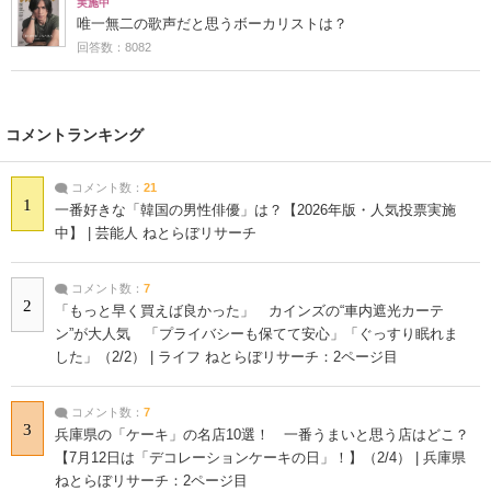
実施中
唯一無二の歌声だと思うボーカリストは？
回答数：8082
コメントランキング
コメント数：
21
1
一番好きな「韓国の男性俳優」は？【2026年版・人気投票実施
中】 | 芸能人 ねとらぼリサーチ
コメント数：
7
2
「もっと早く買えば良かった」 カインズの“車内遮光カーテ
ン”が大人気 「プライバシーも保てて安心」「ぐっすり眠れま
した」（2/2） | ライフ ねとらぼリサーチ：2ページ目
コメント数：
7
3
兵庫県の「ケーキ」の名店10選！ 一番うまいと思う店はどこ？
【7月12日は「デコレーションケーキの日」！】（2/4） | 兵庫県
ねとらぼリサーチ：2ページ目