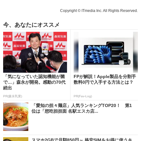
Copyright © ITmedia Inc. All Rights Reserved.
今、あなたにオススメ
「気になっていた認知機能が菌
FPが解説！Apple製品を分割手
で…」森永が開発。感動の70代
数料0円で入手する方法とは？
続出
PR(森永乳業)
PR(Fav-Log)
「愛知の担々麺店」人気ランキングTOP20！ 第1
位は「想吃担担面 名駅エスカ店...
スマホ2GBで月額850円～ 格安SIMをお得に使うキ