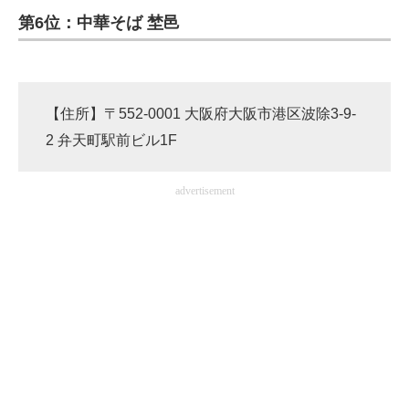
第6位：中華そば 埜邑
ITの今と未来を見通す
スマホと通信の最新トレンド
【住所】〒552-0001 大阪府大阪市港区波除3-9-
進化するPCとデバイスの未来
2 弁天町駅前ビル1F
好きが集まる 比べて選べる
advertisement
ビジネスと働き方のヒント
AI活用のいまが分かる
企業ITのトレンドを詳説
経営リーダーのコミュニティ
マーケ×ITの今がよく分かる
ITエンジニア向け専門サイト