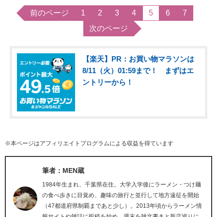
前のページ
1
2
3
4
5
6
7
次のページ
【楽天】PR：お買い物マラソンは
8/11（火）01:59まで！ まずはエ
ントリーから！
※本ページはアフィリエイトプログラムによる収益を得ています
筆者：MEN蔵
1984年生まれ、千葉県在住。大学入学後にラーメン・つけ麺
の食べ歩きに目覚め、趣味の旅行と並行して地方遠征を開始
（47都道府県制覇まであと少し）。2013年頃からラーメン情
報サイトや雑誌に投稿を始め、週末を雑文書きと新店巡りに