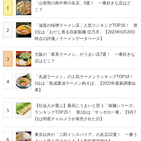
「山形県の鳥中華の名店」8選！ 一番好きな店はど
1
こ？
「滋賀の味噌ラーメン店」人気ランキングTOP16！ 第
2
1位は「おだし香る自家製麺 弦乃月」【2023年6月20日
時点の評価／ラーメンデータベース】
大阪の「家系ラーメン」がうまい店7選！ 一番好きな
3
店はどこ？
「丸源ラーメン」の人気ラーメンランキングTOP18！
4
1位は「熟成醤油ラーメン肉そば」【2023年最新調査結
果】
【社会人が選ぶ】最高にうまいと思う「袋麺シリーズ」
5
ランキングTOP25！ 第1位は「サッポロ一番」【9月7
日は明星チャルメラが発売された日】
東京以外の「二郎インスパイア」の名店22選！ 一番う
6