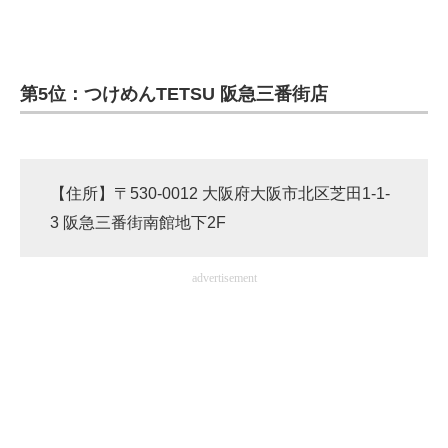
企業向けIT製品の総合サイト
IT製品の技術・比較・事例
第5位：つけめんTETSU 阪急三番街店
製造業のIT導入・活用を支援
モノづくり技術者専門サイト
【住所】〒530-0012 大阪府大阪市北区芝田1-1-
エレクトロニクス専門サイト
3 阪急三番街南館地下2F
電子設計の基本と応用
advertisement
エネルギーの専門メディア
建設×テクノロジーの最前線
ちょっと気になるネットの話題