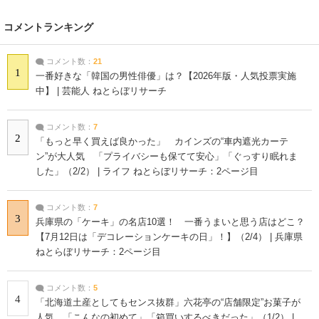
コメントランキング
コメント数：
21
1
一番好きな「韓国の男性俳優」は？【2026年版・人気投票実施
中】 | 芸能人 ねとらぼリサーチ
コメント数：
7
2
「もっと早く買えば良かった」 カインズの“車内遮光カーテ
ン”が大人気 「プライバシーも保てて安心」「ぐっすり眠れま
した」（2/2） | ライフ ねとらぼリサーチ：2ページ目
コメント数：
7
3
兵庫県の「ケーキ」の名店10選！ 一番うまいと思う店はどこ？
【7月12日は「デコレーションケーキの日」！】（2/4） | 兵庫県
ねとらぼリサーチ：2ページ目
コメント数：
5
4
「北海道土産としてもセンス抜群」六花亭の“店舗限定”お菓子が
人気 「こんなの初めて」「箱買いするべきだった」（1/2） |