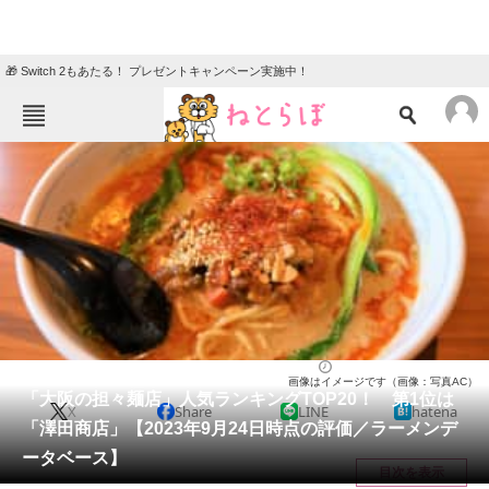
🎁 Switch 2もあたる！ プレゼントキャンペーン実施中！
ねとらぼメニュー
TOP
ニュース
エンタメ
クイズ
グルメ
地域
住まい
教育・育児
動物
リサーチ
ラーメン
2023/09/26 12:15（公開）
画像はイメージです（画像：写真AC）
会員記事
「大阪の担々麺店」人気ランキングTOP20！ 第1位は
X
Share
LINE
hatena
「澤田商店」【2023年9月24日時点の評価／ラーメンデ
メディア
ータベース】
目次を表示
注目記事を集めた総合ページ