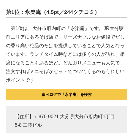
第1位：永楽庵（4.5pt／244クチコミ）
ITの今と未来を見通す
スマホと通信の最新トレンド
第1位は、大分市府内町の「永楽庵」です。JR大分駅
前エリアにあるそば店で、リーズナブルなお値段でだし
進化するPCとデバイスの未来
の香り高い絶品のそばを提供していることで人気となっ
好きが集まる 比べて選べる
ています。ランチタイム時などには多くの人が訪れ、相
席になることもあるほど。どんぶりメニューも人気で、
ビジネスと働き方のヒント
注文すればミニそばがセットでついてくるのもうれしい
AI活用のいまが分かる
ポイントです。
企業ITのトレンドを詳説
食べログで「永楽庵」を検索
経営リーダーのコミュニティ
マーケ×ITの今がよく分かる
【住所】〒870-0021 大分県大分市府内町1丁目
5-8 工藤ビル
ITエンジニア向け専門サイト