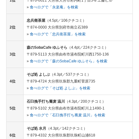
1位
〒870-0021 大分県大分市府内町1丁目5-8 工藤ビル
»
食べログで「永楽庵」を検索
忠兵衛茶屋
（4.5pt／106クチコミ）
2位
〒874-0000 大分県別府市南立石389
»
食べログで「忠兵衛茶屋」を検索
森のSobaCafe ゆふそら
（4.4pt／224クチコミ）
3位
〒879-5113 大分県由布市湯布院町川西1750-136
»
食べログで「森のSobaCafe ゆふそら」を検索
そば処 よしぶ
（4.3pt／537クチコミ）
4位
〒879-4724 大分県玖珠郡九重町菅原735
»
食べログで「そば処 よしぶ」を検索
石臼挽手打ち蕎麦 温川
（4.3pt／200クチコミ）
5位
〒879-5102 大分県由布市湯布院町川上1490-1
»
食べログで「石臼挽手打ち蕎麦 温川」を検索
そば処 水月
（4.3pt／142クチコミ）
6位
〒879-4332 大分県玖珠郡玖珠町山浦618