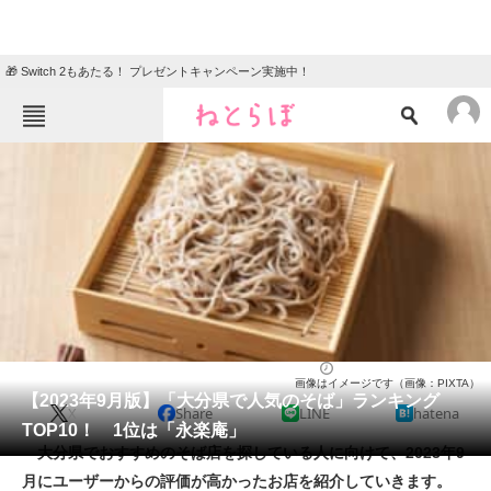
🎁 Switch 2もあたる！ プレゼントキャンペーン実施中！
ねとらぼメニュー
TOP
ニュース
エンタメ
クイズ
グルメ
地域
住まい
教育・育児
動物
リサーチ
そば
2023/09/25 15:25（公開）
画像はイメージです（画像：PIXTA）
会員記事
【2023年9月版】「大分県で人気のそば」ランキング
X
Share
LINE
hatena
TOP10！ 1位は「永楽庵」
メディア
大分県でおすすめのそば店を探している人に向けて、2023年9
月にユーザーからの評価が高かったお店を紹介していきます。
注目記事を集めた総合ページ