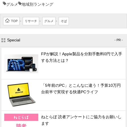
グルメ
地域別ランキング
TOP
リサーチ
グルメ
そば
>
>
>
Special
- PR -
FPが解説！Apple製品を分割手数料0円で入手
する方法とは？
「5年前のPC」とこんなに違う！予算10万円
台前半で実現する快適PCライフ
ねとらぼ 読者アンケートにご協力をお願いし
ます