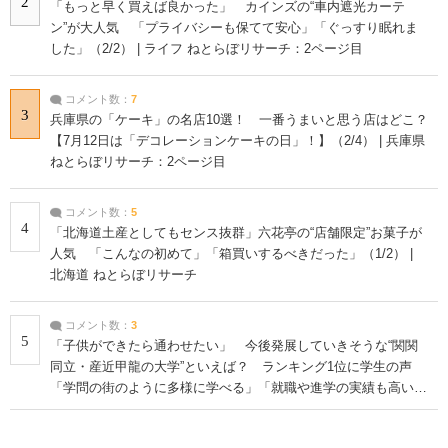
2
「もっと早く買えば良かった」 カインズの“車内遮光カーテ
ン”が大人気 「プライバシーも保てて安心」「ぐっすり眠れま
した」（2/2） | ライフ ねとらぼリサーチ：2ページ目
コメント数：
7
3
兵庫県の「ケーキ」の名店10選！ 一番うまいと思う店はどこ？
【7月12日は「デコレーションケーキの日」！】（2/4） | 兵庫県
ねとらぼリサーチ：2ページ目
コメント数：
5
4
「北海道土産としてもセンス抜群」六花亭の“店舗限定”お菓子が
人気 「こんなの初めて」「箱買いするべきだった」（1/2） |
北海道 ねとらぼリサーチ
コメント数：
3
5
「子供ができたら通わせたい」 今後発展していきそうな“関関
同立・産近甲龍の大学”といえば？ ランキング1位に学生の声
「学問の街のように多様に学べる」「就職や進学の実績も高い」
| 大学 ねとらぼリサーチ