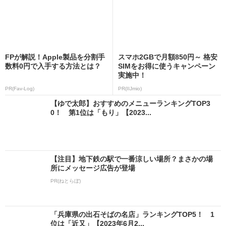
FPが解説！Apple製品を分割手
スマホ2GBで月額850円～ 格安
数料0円で入手する方法とは？
SIMをお得に使うキャンペーン
実施中！
PR(Fav-Log)
PR(IIJmio)
【ゆで太郎】おすすめのメニューランキングTOP3
0！ 第1位は「もり」【2023...
【注目】地下鉄の駅で一番涼しい場所？まさかの場
所にメッセージ広告が登場
PR(ねとらぼ)
「兵庫県の出石そばの名店」ランキングTOP5！ 1
位は「近又」【2023年6月2...