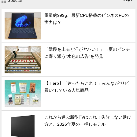
Special
- PR -
重量約999g、最新CPU搭載のビジネスPCの
実力は？
「階段を上ると汗がヤバい！」→夏のピンチ
に寄り添う“水色の広告”を発見
【iHerb】「迷ったらこれ！」みんなが"リピ
買い"している人気商品
これから選ぶ新型TVはこれ！失敗しない選び
方と、2026年夏の一押しモデル