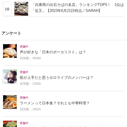
「兵庫県の出石そばの名店」ランキングTOP5！ 1位は
10
「近又」【2023年6月21日時点／SARAH】
アンケート
実施中
声が好きな「日本のボーカリスト」は？
回答数：49368
実施中
歌が上手だと思うホロライブのメンバーは？
回答数：23830
実施中
ラーメンって日本食？それとも中華料理？
回答数：19625
実施中