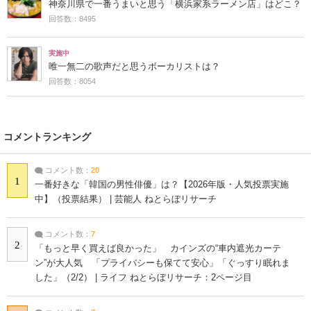
神奈川県で一番うまいと思う「横浜家系ラーメン店」はどこ？
回答数：8495
実施中
唯一無二の歌声だと思うボーカリストは？
回答数：8054
コメントランキング
コメント数：
20
1
一番好きな「韓国の男性俳優」は？【2026年版・人気投票実施
中】（投票結果） | 芸能人 ねとらぼリサーチ
コメント数：
7
2
「もっと早く買えば良かった」 カインズの“車内遮光カーテ
ン”が大人気 「プライバシーも保てて安心」「ぐっすり眠れま
した」（2/2） | ライフ ねとらぼリサーチ：2ページ目