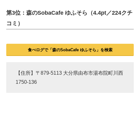
第3位：森のSobaCafe ゆふそら（4.4pt／224クチ
ITの今と未来を見通す
コミ）
スマホと通信の最新トレンド
進化するPCとデバイスの未来
食べログで「森のSobaCafe ゆふそら」を検索
好きが集まる 比べて選べる
ビジネスと働き方のヒント
【住所】〒879-5113 大分県由布市湯布院町川西
AI活用のいまが分かる
1750-136
企業ITのトレンドを詳説
経営リーダーのコミュニティ
マーケ×ITの今がよく分かる
ITエンジニア向け専門サイト