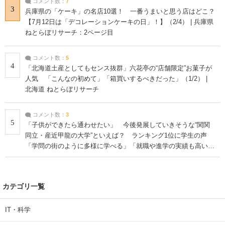
コメント数：
7
3
兵庫県の「ケーキ」の名店10選！ 一番うまいと思う店はどこ？
【7月12日は「デコレーションケーキの日」！】（2/4） | 兵庫県
ねとらぼリサーチ：2ページ目
コメント数：
5
4
「北海道土産としてもセンス抜群」六花亭の“店舗限定”お菓子が
人気 「こんなの初めて」「箱買いするべきだった」（1/2） |
北海道 ねとらぼリサーチ
コメント数：
3
5
「子供ができたら通わせたい」 今後発展していきそうな“関関
同立・産近甲龍の大学”といえば？ ランキング1位に学生の声
「学問の街のように多様に学べる」「就職や進学の実績も高い」
| 大学 ねとらぼリサーチ
カテゴリ一覧
IT・科学