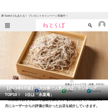
🎁 Switch 2もあたる！ プレゼントキャンペーン実施中！
ねとらぼメニュー
TOP
ニュース
エンタメ
クイズ
グルメ
地域
住まい
教育・育児
動物
リサーチ
そば
2023/09/25 15:25（公開）
画像はイメージです（画像：PIXTA）
会員記事
【2023年9月版】「大分県で人気のそば」ランキング
X
Share
LINE
hatena
TOP10！ 1位は「永楽庵」
メディア
大分県でおすすめのそば店を探している人に向けて、2023年9
月にユーザーからの評価が高かったお店を紹介していきます。
注目記事を集めた総合ページ