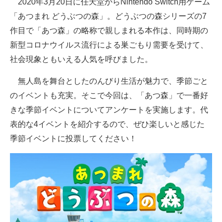
2020年3月20日に任天堂からNintendo Switch用ゲーム
「あつまれ どうぶつの森」。どうぶつの森シリーズの7
ITの今と未来を見通す
作目で「あつ森」の略称で親しまれる本作は、同時期の
スマホと通信の最新トレンド
新型コロナウイルス流行による巣ごもり需要を受けて、
社会現象ともいえる人気を呼びました。
進化するPCとデバイスの未来
無人島を舞台としたのんびり生活が魅力で、季節ごと
好きが集まる 比べて選べる
のイベントも充実。そこで今回は、「あつ森」で一番好
ビジネスと働き方のヒント
きな季節イベントについてアンケートを実施します。代
表的な4イベントを紹介するので、ぜひ楽しいと感じた
AI活用のいまが分かる
季節イベントに投票してください！
企業ITのトレンドを詳説
経営リーダーのコミュニティ
マーケ×ITの今がよく分かる
ITエンジニア向け専門サイト