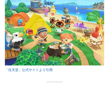
企業向けIT製品の総合サイト
IT製品の技術・比較・事例
製造業のIT導入・活用を支援
モノづくり技術者専門サイト
エレクトロニクス専門サイト
電子設計の基本と応用
エネルギーの専門メディア
「任天堂」公式サイトより引用
建設×テクノロジーの最前線
advertisement
ちょっと気になるネットの話題