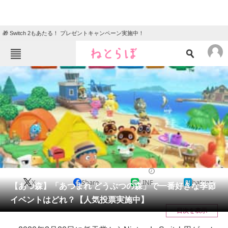
🎁 Switch 2もあたる！ プレゼントキャンペーン実施中！
ねとらぼメニュー
TOP
ニュース
エンタメ
クイズ
グルメ
地域
住まい
教育・育児
動物
リサーチ
ゲーム
2021/05/02 21:05（公開）
X
Share
LINE
hatena
会員記事
【あつ森】「あつまれ どうぶつの森」で一番好きな季節
イベントはどれ？【人気投票実施中】
メディア
目次を表示
注目記事を集めた総合ページ