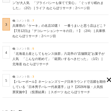
ン”が大人気 「プライバシーも保てて安心」「ぐっすり眠れま
した」（2/2） | ライフ ねとらぼリサーチ：2ページ目
コメント数：
7
3
兵庫県の「ケーキ」の名店10選！ 一番うまいと思う店はどこ？
【7月12日は「デコレーションケーキの日」！】（2/4） | 兵庫県
ねとらぼリサーチ：2ページ目
コメント数：
5
4
「北海道土産としてもセンス抜群」六花亭の“店舗限定”お菓子が
人気 「こんなの初めて」「箱買いするべきだった」（1/2） |
北海道 ねとらぼリサーチ
コメント数：
3
5
【バレーボール】ネーションズリーグ日本ラウンドで活躍を期待
している「日本男子バレー代表選手」は？【2026年版・人気投
票実施中】（投票結果） | スポーツ ねとらぼリサーチ