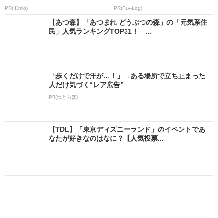
PR(IIJmio)
PR(Fav-Log)
【あつ森】「あつまれ どうぶつの森」の「元気系住
民」人気ランキングTOP31！ ...
「歩くだけで汗が…！」→ある場所で立ち止まった
人だけ気づく“レア広告”
PR(ねとらぼ)
【TDL】「東京ディズニーランド」のイベントであ
なたが好きなのはなに？【人気投票...