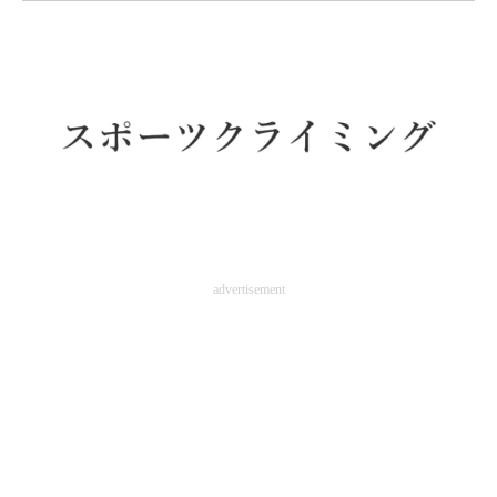
企業向けIT製品の総合サイト
IT製品の技術・比較・事例
製造業のIT導入・活用を支援
モノづくり技術者専門サイト
エレクトロニクス専門サイト
電子設計の基本と応用
advertisement
エネルギーの専門メディア
建設×テクノロジーの最前線
ちょっと気になるネットの話題