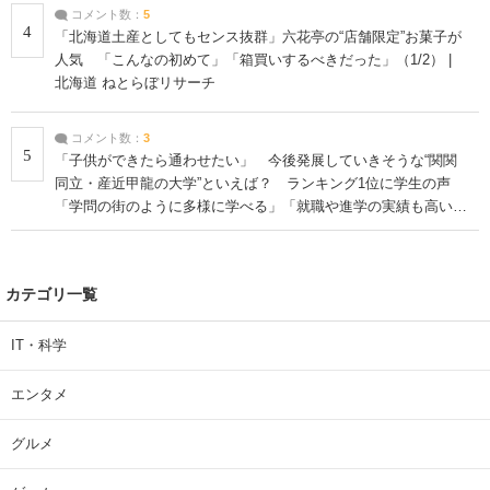
コメント数：
5
4
「北海道土産としてもセンス抜群」六花亭の“店舗限定”お菓子が
人気 「こんなの初めて」「箱買いするべきだった」（1/2） |
北海道 ねとらぼリサーチ
コメント数：
3
5
「子供ができたら通わせたい」 今後発展していきそうな“関関
同立・産近甲龍の大学”といえば？ ランキング1位に学生の声
「学問の街のように多様に学べる」「就職や進学の実績も高い」
| 大学 ねとらぼリサーチ
カテゴリ一覧
IT・科学
エンタメ
グルメ