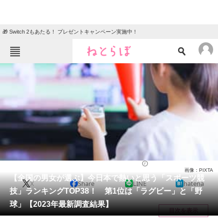
🎁 Switch 2もあたる！ プレゼントキャンペーン実施中！
ねとらぼメニュー
TOP
ニュース
エンタメ
クイズ
グルメ
地域
住まい
教育・育児
動物
リサーチ
スポーツ
2023/10/11 18:00（公開）
画像：PIXTA
会員記事
【全国の男女が選ぶ】今日本で熱いと思う「スポーツ競
X
Share
LINE
hatena
技」ランキングTOP38！ 第1位は「ラグビー」と「野
メディア
球」【2023年最新調査結果】
目次を表示
注目記事を集めた総合ページ