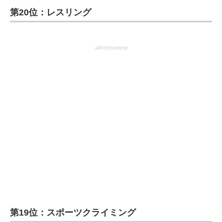
第20位：レスリング
ITの今と未来を見通す
スマホと通信の最新トレンド
advertisement
進化するPCとデバイスの未来
好きが集まる 比べて選べる
ビジネスと働き方のヒント
AI活用のいまが分かる
企業ITのトレンドを詳説
経営リーダーのコミュニティ
マーケ×ITの今がよく分かる
第19位：スポーツクライミング
ITエンジニア向け専門サイト