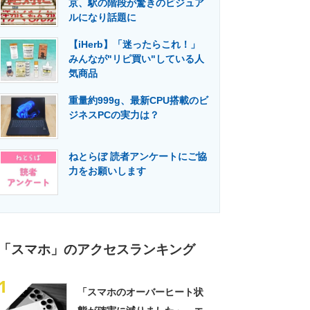
京、駅の階段が驚きのビジュア
門メディア
建設×テクノロジーの最前線
ルになり話題に
【iHerb】「迷ったらこれ！」
みんなが"リピ買い"している人
気商品
重量約999g、最新CPU搭載のビ
ジネスPCの実力は？
ねとらぼ 読者アンケートにご協
力をお願いします
「スマホ」のアクセスランキング
1
「スマホのオーバーヒート状