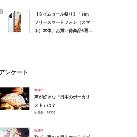
買って正解でした」「非常に
9
静かでしっかり冷却してくれ
【タイムセール祭り】「sim
る」
フリースマートフォン（スマ
ホ）本体」お買い得商品6選＆
AmazonランキングTOP10！
【2022年5月30日】
アンケート
実施中
声が好きな「日本のボーカリ
スト」は？
回答数：49331
実施中