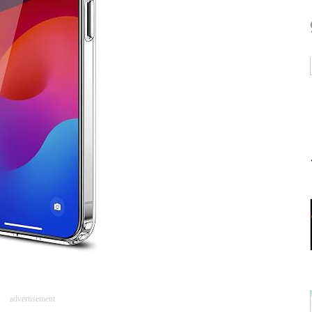
advertisement