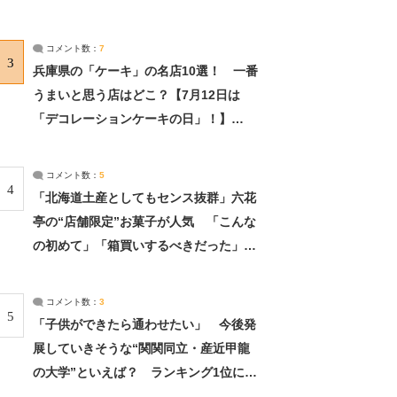
れました」（2/2） | ライフ ねとらぼリ
サーチ：2ページ目
コメント数：
7
3
兵庫県の「ケーキ」の名店10選！ 一番
うまいと思う店はどこ？【7月12日は
「デコレーションケーキの日」！】
（2/4） | 兵庫県 ねとらぼリサーチ：2ペ
ージ目
コメント数：
5
4
「北海道土産としてもセンス抜群」六花
亭の“店舗限定”お菓子が人気 「こんな
の初めて」「箱買いするべきだった」
（1/2） | 北海道 ねとらぼリサーチ
コメント数：
3
5
「子供ができたら通わせたい」 今後発
展していきそうな“関関同立・産近甲龍
の大学”といえば？ ランキング1位に学
生の声「学問の街のように多様に学べ