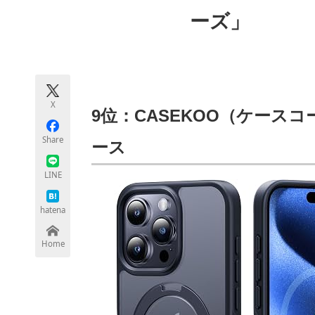
モノづくり技術者専門サイト
エレクトロ
ーズ」
ちょっと気になるネットの話題
X
9位：CASEKOO（ケースコー） M
Share
ース
LINE
hatena
Home