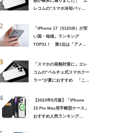
態が確実に減りました」 エ
レコムの“スマホ冷却パッ
ド”に高評価の声 「結露の心
2
配なくスマホ温度が下がりま
「iPhone 17（512GB）が安
す」
い国・地域」ランキング
TOP31！ 第1位は「アメリ
カ（最低税率地域）」【2025
3
年最新調査結果】
「スマホの発熱対策に」エレ
コムの“ペルチェ式スマホクー
ラー”が夏におすすめ 「これ
買って正解でした」「非常に
4
静かでしっかり冷却してくれ
【2023年9月版】「iPhone
る」
15 Pro Max用手帳型ケース」
おすすめ人気ランキング
TOP10！ 1位はMagSafe対
応の「JCGOOD（ジェーシー