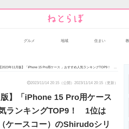
グルメ
地域
住まい
と未来を見通す
スマホと通信の最新トレンド
進化するPCとデ
【2023年11月版】「iPhone 15 Pro用ケース 」おすすめ人気ランキングTOP9！ 1位は「CASEKOO（ケースコー）のShirudoシリーズ」
のいまが分かる
企業ITのトレンドを詳説
経営リーダーの
2023/11/14 20:15（公開）
2023/11/14 20:15（更新）
版】「iPhone 15 Pro用ケース
T製品の総合サイト
IT製品の技術・比較・事例
製造業のIT導入
気ランキングTOP9！ 1位は
O（ケースコー）のShirudoシリ