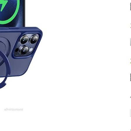
advertisement