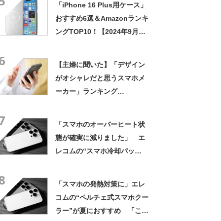
5
「iPhone 16 Plus用ケース」
グッド）」
おすすめ6選＆Amazonランキ
ングTOP10！【2024年9月
版】
6
【主婦に聞いた】「デザイン
がオシャレだと思うスマホメ
ーカー」ランキング
TOP17！ 第1位は「Apple」
7
【2025年最新調査結果】
「スマホのオーバーヒート状
態が確実に減りました」 エ
レコムの“スマホ冷却パッ
ド”に高評価の声 「結露の心
8
配なくスマホ温度が下がりま
「スマホの発熱対策に」エレ
す」
コムの“ペルチェ式スマホクー
ラー”が夏におすすめ 「これ