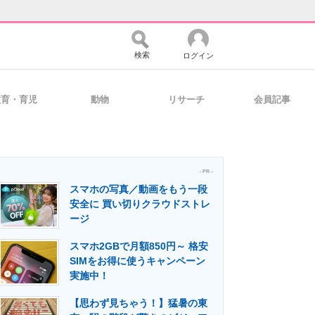
検索
ログイン
教育・育児
動物
リサーチ
会員記事
バイスの未来
好きが集まる 比べて選べる
- PR -
スマホの写真／動画をもう一段
コミュニティ
マーケ×ITの今がよく分かる
安全に 買い切りクラウドストレ
ージ
スマホ2GBで月額850円～ 格安
・活用を支援
SIMをお得に使うキャンペーン
実施中！
【思わず見ちゃう！】猛暑の東