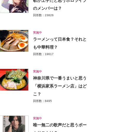
歌が上手だと思うホロライブ
のメンバーは？
回答数：23826
実施中
ラーメンって日本食？それと
も中華料理？
回答数：19617
実施中
神奈川県で一番うまいと思う
「横浜家系ラーメン店」はど
こ？
回答数：8495
実施中
唯一無二の歌声だと思うボー