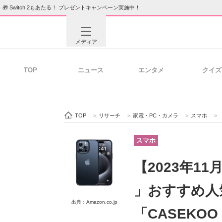
🎁 Switch 2もあたる！ プレゼントキャンペーン実施中！
メディア
TOP
ニュース
エンタメ
クイズ
注目記事を集めた総合ページ
ITの今
TOP
>
リサーチ
>
家電・PC・カメラ
>
スマホ
>
ビジネスと働き方のヒント
AI活用
スマホ
【2023年11月
ITエンジニア向け専門サイト
企業向けI
」おすすめ人
出典：Amazon.co.jp
「CASEKO