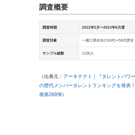
調査概要
調査時期
2022年5月〜2023年8月度
調査対象
一都三県在住の10代〜50代男女
サンプル総数
1100人
（出典元：
アーキテクト｜『タレントパワ
の歴代メンバータレントランキングを発表！
画第269弾
）