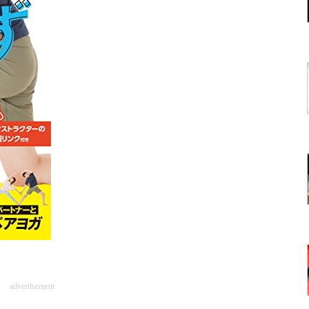
advertisement