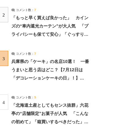
コメント数：
7
2
「もっと早く買えば良かった」 カイン
ズの“車内遮光カーテン”が大人気 「プ
ライバシーも保てて安心」「ぐっすり眠
れました」（2/2） | ライフ ねとらぼリ
サーチ：2ページ目
コメント数：
7
3
兵庫県の「ケーキ」の名店10選！ 一番
うまいと思う店はどこ？【7月12日は
「デコレーションケーキの日」！】
（2/4） | 兵庫県 ねとらぼリサーチ：2ペ
ージ目
コメント数：
5
4
「北海道土産としてもセンス抜群」六花
亭の“店舗限定”お菓子が人気 「こんな
の初めて」「箱買いするべきだった」
（1/2） | 北海道 ねとらぼリサーチ