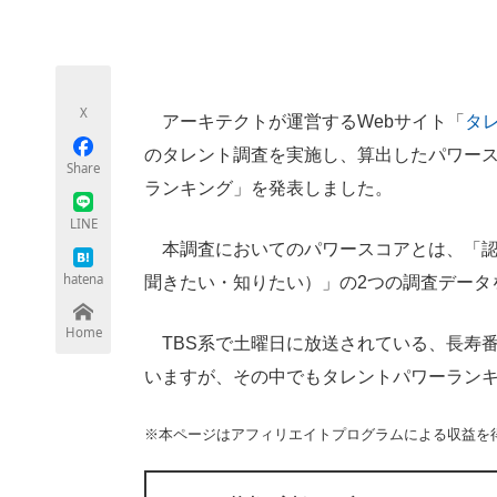
モノづくり技術者専門サイト
エレクトロ
X
アーキテクトが運営するWebサイト「
タレ
ちょっと気になるネットの話題
のタレント調査を実施し、算出したパワー
Share
ランキング」を発表しました。
LINE
本調査においてのパワースコアとは、「認
hatena
聞きたい・知りたい）」の2つの調査データ
Home
TBS系で土曜日に放送されている、長寿
いますが、その中でもタレントパワーラン
※本ページはアフィリエイトプログラムによる収益を