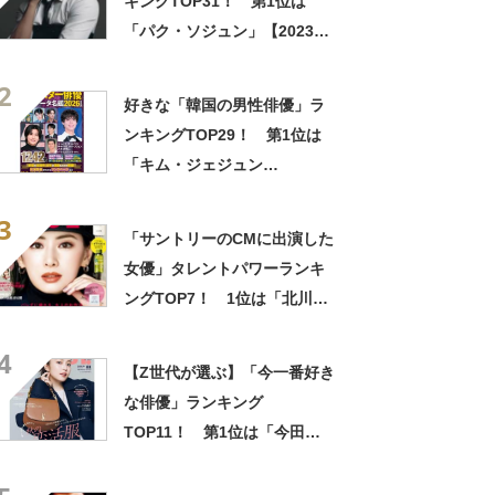
キングTOP31！ 第1位は
「パク・ソジュン」【2023年
最新投票結果】
2
好きな「韓国の男性俳優」ラ
ンキングTOP29！ 第1位は
「キム・ジェジュン
（JYJ）」【2026年最新投票
3
結果】
「サントリーのCMに出演した
女優」タレントパワーランキ
ングTOP7！ 1位は「北川景
子」さん！【2021年8月度調
4
査】
【Z世代が選ぶ】「今一番好き
な俳優」ランキング
TOP11！ 第1位は「今田美
桜」【2025年最新調査結果】