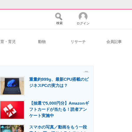
検索
ログイン
教育・育児
動物
リサーチ
会員記事
バイスの未来
好きが集まる 比べて選べる
- PR -
重量約999g、最新CPU搭載のビ
コミュニティ
マーケ×ITの今がよく分かる
ジネスPCの実力は？
【抽選で5,000円分】Amazonギ
・活用を支援
フトカードが当たる！読者アン
ケート実施中
スマホの写真／動画をもう一段