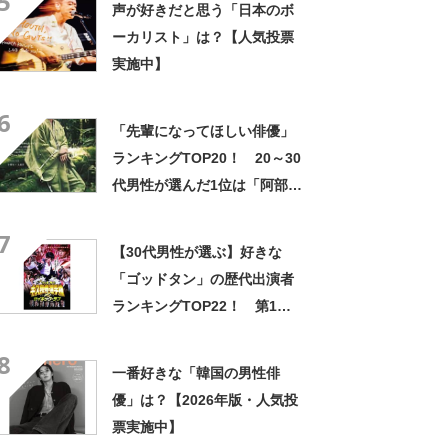
5
声が好きだと思う「日本のボ
ーカリスト」は？【人気投票
実施中】
6
「先輩になってほしい俳優」
ランキングTOP20！ 20～30
代男性が選んだ1位は「阿部
寛」さん！【2022年最新調査
7
結果】
【30代男性が選ぶ】好きな
「ゴッドタン」の歴代出演者
ランキングTOP22！ 第1位
は「鬼越トマホーク」【2024
8
年最新投票結果】
一番好きな「韓国の男性俳
優」は？【2026年版・人気投
票実施中】