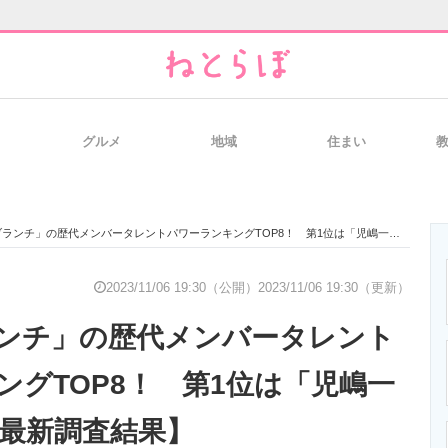
グルメ
地域
住まい
と未来を見通す
スマホと通信の最新トレンド
進化するPCとデ
ンチ」の歴代メンバータレントパワーランキングTOP8！ 第1位は「児嶋一哉」【2023年最新調査結果】
のいまが分かる
企業ITのトレンドを詳説
経営リーダーの
2023/11/06 19:30（公開）
2023/11/06 19:30（更新）
ンチ」の歴代メンバータレント
T製品の総合サイト
IT製品の技術・比較・事例
製造業のIT導入
ングTOP8！ 第1位は「児嶋一
年最新調査結果】