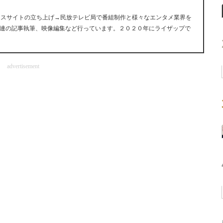
ュースサイトの立ち上げ→民放テレビ局で番組制作と様々なエンタメ業界を
連の記事執筆、映像編集など行っています。２０２０年にライザップで
advertisement