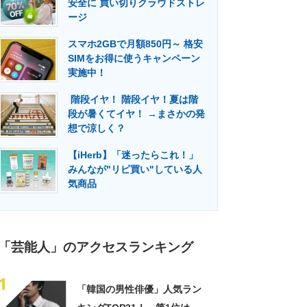
安全に 買い切りクラウドストレ
門メディア
建設×テクノロジーの最前線
ージ
スマホ2GBで月額850円～ 格安
SIMをお得に使うキャンペーン
実施中！
階段イヤ！ 階段イヤ！夏は階
段が暑くてイヤ！ →まさかの発
想で涼しく？
【iHerb】「迷ったらこれ！」
みんなが"リピ買い"している人
気商品
「芸能人」のアクセスランキング
1
「韓国の男性俳優」人気ラン