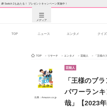
🎁 Switch 2もあたる！ プレゼントキャンペーン実施中！
メディア
TOP
ニュース
エンタメ
クイズ
注目記事を集めた総合ページ
ITの今
TOP
>
リサーチ
>
エンタメ
>
芸能人
>
「王様のブラ
ビジネスと働き方のヒント
AI活用
芸能人
「王様のブラ
ITエンジニア向け専門サイト
企業向けI
パワーランキ
出典：Amazon.co.jp
哉」【2023