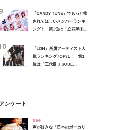
9
「CANDY TUNE」でもっと推
されてほしいメンバーランキ
ング！ 第1位は「立花琴未」
【2025年3月21日時点の途中
10
結果】
「LDH」所属アーティスト人
気ランキングTOP31！ 第1
位は「三代目 J SOUL
BROTHERS from EXILE
TRIBE」【2024年最新投票結
果】
アンケート
実施中
声が好きな「日本のボーカリ