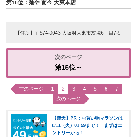
第16位：麺や 而今 大東本店
【住所】〒574-0043 大阪府大東市灰塚6丁目7-9
第15位～
前のページ
1
2
3
4
5
6
7
次のページ
【楽天】PR：お買い物マラソンは
8/11（火）01:59まで！ まずはエ
ントリーから！