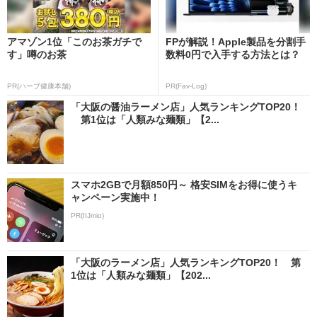
アマゾン1位「このお茶ガチで
FPが解説！Apple製品を分割手
す」噂のお茶
数料0円で入手する方法とは？
PR(ハーブ健康本舗)
PR(Fav-Log)
「大阪の醤油ラーメン店」人気ランキングTOP20！
第1位は「人類みな麺類」【2...
スマホ2GBで月額850円～ 格安SIMをお得に使うキ
ャンペーン実施中！
PR(IIJmio)
「大阪のラーメン店」人気ランキングTOP20！ 第
1位は「人類みな麺類」【202...