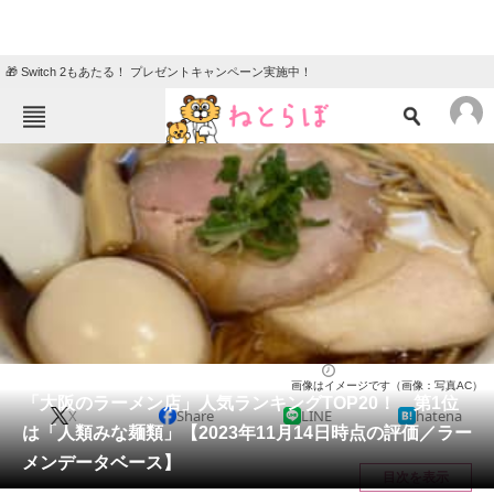
🎁 Switch 2もあたる！ プレゼントキャンペーン実施中！
ねとらぼメニュー
TOP
ニュース
エンタメ
クイズ
グルメ
地域
住まい
教育・育児
動物
リサーチ
グルメ
2023/11/19 18:40（公開）
画像はイメージです（画像：写真AC）
会員記事
「大阪のラーメン店」人気ランキングTOP20！ 第1位
X
Share
LINE
hatena
は「人類みな麺類」【2023年11月14日時点の評価／ラー
メディア
メンデータベース】
目次を表示
注目記事を集めた総合ページ