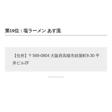
企業向けIT製品の総合サイト
IT製品の技術・比較・事例
製造業のIT導入・活用を支援
第19位：塩ラーメン あす流
モノづくり技術者専門サイト
エレクトロニクス専門サイト
【住所】〒569-0804 大阪府高槻市紺屋町8-30 平
電子設計の基本と応用
井ビル2F
エネルギーの専門メディア
advertisement
建設×テクノロジーの最前線
ちょっと気になるネットの話題