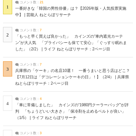
コメント数：
21
1
一番好きな「韓国の男性俳優」は？【2026年版・人気投票実施
中】 | 芸能人 ねとらぼリサーチ
コメント数：
7
2
「もっと早く買えば良かった」 カインズの“車内遮光カーテ
ン”が大人気 「プライバシーも保てて安心」「ぐっすり眠れま
した」（2/2） | ライフ ねとらぼリサーチ：2ページ目
コメント数：
7
3
兵庫県の「ケーキ」の名店10選！ 一番うまいと思う店はどこ？
【7月12日は「デコレーションケーキの日」！】（2/4） | 兵庫県
ねとらぼリサーチ：2ページ目
コメント数：
4
4
「車に常備しました」 カインズの“1980円クーラーバッグ”が評
判 「ちょうどいい大きさ」「保冷剤を止めるベルトが良い」
（1/5） | ライフ ねとらぼリサーチ
コメント数：
3