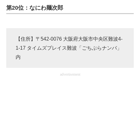
第20位：なにわ麺次郎
ITの今と未来を見通す
スマホと通信の最新トレンド
【住所】〒542-0076 大阪府大阪市中央区難波4-
進化するPCとデバイスの未来
1-17 タイムズプレイス難波「ごちぶらナンバ」
好きが集まる 比べて選べる
内
ビジネスと働き方のヒント
advertisement
AI活用のいまが分かる
企業ITのトレンドを詳説
経営リーダーのコミュニティ
マーケ×ITの今がよく分かる
ITエンジニア向け専門サイト