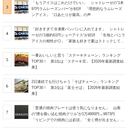
「もうアイスはこれだけでいい」 シャトレーゼの“1本
3
97円ラムレーズンバー”が好評 「理想的なラムレーズ
ンアイス」「口あたりが最高」の声
「好きすぎて冷凍庫パンパンに入れてます」 シャトレ
4
ーゼの“1個約61円シューアイス”が好評 「生地とバニラ
アイスの相性が◎」「家族も好きで夏はストックして
る」
一番おいしいと思う「ステーキチェーン」ランキング
5
TOP30！ 第1位は「ステーキ宮」【2026年最新調査結
果】
2日連続でも行けちゃう「そばチェーン」ランキング
6
TOP30！ 第1位は「富士そば」【2026年最新調査結
果】
「普通の焼肉プレートは使う気になりません」 山善
7
の“煙を吸い込む焼肉グリル”が1万4800円→9873円
「リビングでの焼肉には必須」「全く煙が出ません」と
絶賛