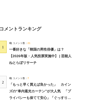
コメントランキング
コメント数：
21
1
一番好きな「韓国の男性俳優」は？
【2026年版・人気投票実施中】 | 芸能人
ねとらぼリサーチ
コメント数：
7
2
「もっと早く買えば良かった」 カイン
ズの“車内遮光カーテン”が大人気 「プ
ライバシーも保てて安心」「ぐっすり眠
れました」（2/2） | ライフ ねとらぼリ