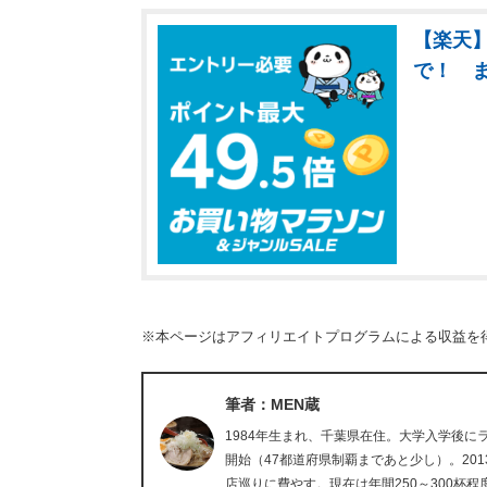
【楽天】
で！ 
※本ページはアフィリエイトプログラムによる収益を
筆者：MEN蔵
1984年生まれ、千葉県在住。大学入学後
開始（47都道府県制覇まであと少し）。20
店巡りに費やす。現在は年間250～300杯程