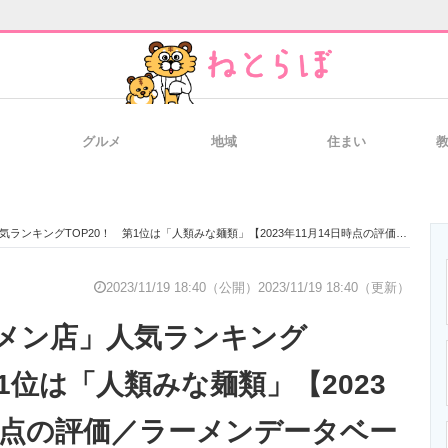
グルメ
地域
住まい
と未来を見通す
スマホと通信の最新トレンド
進化するPCとデ
ングTOP20！ 第1位は「人類みな麺類」【2023年11月14日時点の評価／ラーメンデータベース】
のいまが分かる
企業ITのトレンドを詳説
経営リーダーの
2023/11/19 18:40（公開）
2023/11/19 18:40（更新）
メン店」人気ランキング
T製品の総合サイト
IT製品の技術・比較・事例
製造業のIT導入
第1位は「人類みな麺類」【2023
日時点の評価／ラーメンデータベー