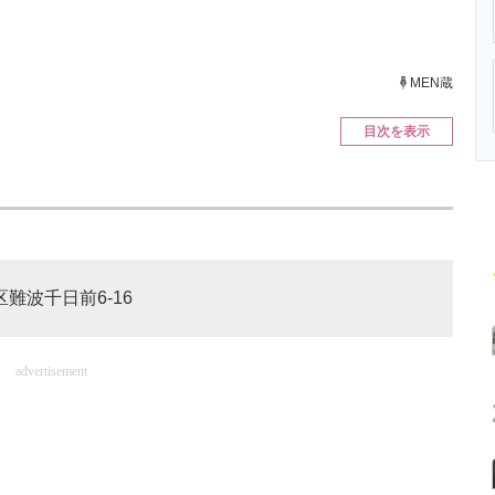
ニクス専門サイト
電子設計の基本と応用
エネルギーの専
MEN蔵
目次を表示
区難波千日前6-16
advertisement