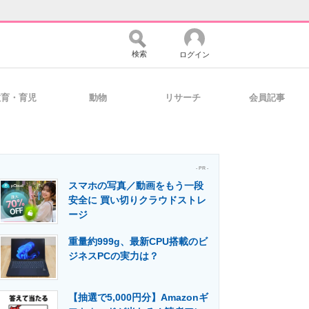
検索
ログイン
教育・育児
動物
リサーチ
会員記事
バイスの未来
好きが集まる 比べて選べる
- PR -
スマホの写真／動画をもう一段
コミュニティ
マーケ×ITの今がよく分かる
安全に 買い切りクラウドストレ
ージ
重量約999g、最新CPU搭載のビ
・活用を支援
ジネスPCの実力は？
【抽選で5,000円分】Amazonギ