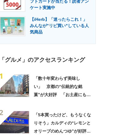
フトカードが当たる！読者アン
門メディア
建設×テクノロジーの最前線
ケート実施中
【iHerb】「迷ったらこれ！」
みんなが"リピ買い"している人
気商品
「グルメ」のアクセスランキング
1
「数十年変わらず美味し
い」 京都の“伝統的な銘
菓”が大好評 「お土産にもい
いから助かっている」「美味
2
しすぎて会社に持って行きた
「5本買ったけど、もうなくな
くない」
りそう」カルディの“レモンと
オリーブのめんつゆ”が好評