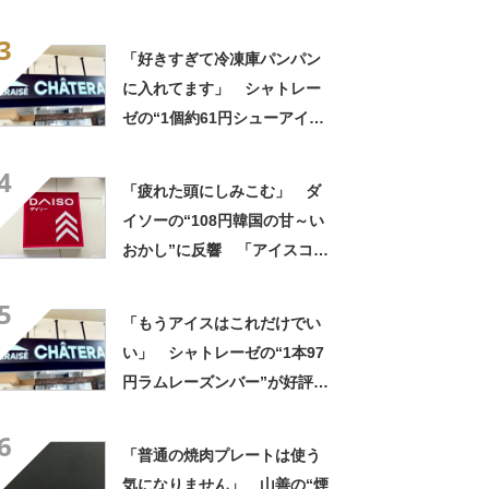
「このつゆを摂取したいから
3
そうめんを食べてる」「食欲
「好きすぎて冷凍庫パンパン
のない時でもコレで食べられ
に入れてます」 シャトレー
る」
ゼの“1個約61円シューアイ
ス”が好評 「生地とバニラア
4
イスの相性が◎」「家族も好
「疲れた頭にしみこむ」 ダ
きで夏はストックしてる」
イソーの“108円韓国の甘～い
おかし”に反響 「アイスコー
ヒーとよく合うわぁ」「4種類
5
購入」【実食レビュー】
「もうアイスはこれだけでい
い」 シャトレーゼの“1本97
円ラムレーズンバー”が好評
「理想的なラムレーズンアイ
6
ス」「口あたりが最高」の声
「普通の焼肉プレートは使う
気になりません」 山善の“煙