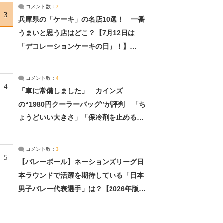
サーチ：2ページ目
コメント数：
7
3
兵庫県の「ケーキ」の名店10選！ 一番
うまいと思う店はどこ？【7月12日は
「デコレーションケーキの日」！】
（2/4） | 兵庫県 ねとらぼリサーチ：2ペ
ージ目
コメント数：
4
4
「車に常備しました」 カインズ
の“1980円クーラーバッグ”が評判 「ち
ょうどいい大きさ」「保冷剤を止めるベ
ルトが良い」（1/5） | ライフ ねとらぼ
リサーチ
コメント数：
3
5
【バレーボール】ネーションズリーグ日
本ラウンドで活躍を期待している「日本
男子バレー代表選手」は？【2026年版・
人気投票実施中】（投票結果） | スポー
ツ ねとらぼリサーチ