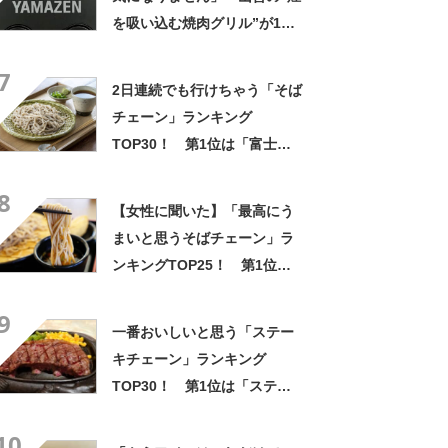
を吸い込む焼肉グリル”が1万
4800円→9873円 「リビング
7
での焼肉には必須」「全く煙
2日連続でも行けちゃう「そば
が出ません」と絶賛
チェーン」ランキング
TOP30！ 第1位は「富士そ
ば」【2026年最新調査結果】
8
【女性に聞いた】「最高にう
まいと思うそばチェーン」ラ
ンキングTOP25！ 第1位は
「富士そば」【2026年最新調
9
査結果】
一番おいしいと思う「ステー
キチェーン」ランキング
TOP30！ 第1位は「ステー
キ宮」【2026年最新調査結
10
果】