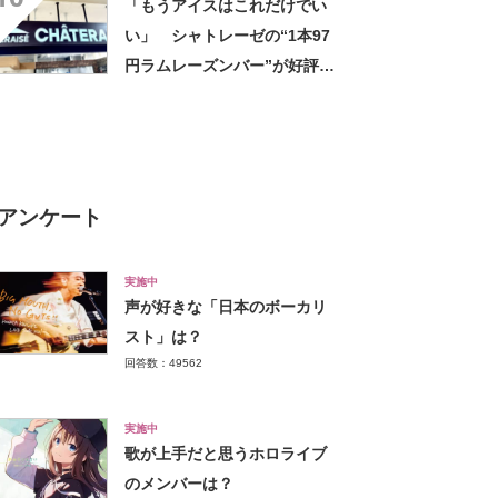
「もうアイスはこれだけでい
い」 シャトレーゼの“1本97
円ラムレーズンバー”が好評
「理想的なラムレーズンアイ
ス」「口あたりが最高」の声
アンケート
実施中
声が好きな「日本のボーカリ
スト」は？
回答数：49562
実施中
歌が上手だと思うホロライブ
のメンバーは？