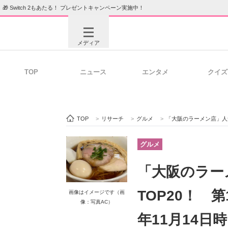
🎁 Switch 2もあたる！ プレゼントキャンペーン実施中！
メディア
TOP
ニュース
エンタメ
クイズ
注目記事を集めた総合ページ
ITの今
TOP
>
リサーチ
>
グルメ
>
「大阪のラーメン店」人気ランキ
ビジネスと働き方のヒント
AI活用
グルメ
「大阪のラー
ITエンジニア向け専門サイト
企業向けI
TOP20！ 
画像はイメージです（画
像：写真AC）
年11月14