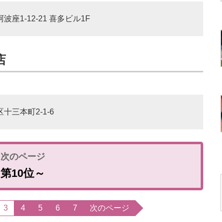
波座1-12-21 喜多ビル1F
店
十三本町2-1-6
第10位～
3
4
5
6
7
次のページ