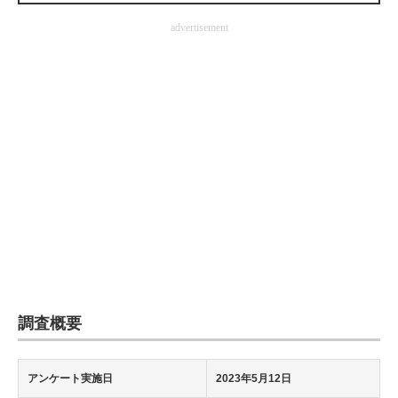
企業向けIT製品の総合サイト
advertisement
IT製品の技術・比較・事例
製造業のIT導入・活用を支援
モノづくり技術者専門サイト
エレクトロニクス専門サイト
電子設計の基本と応用
エネルギーの専門メディア
建設×テクノロジーの最前線
調査概要
ちょっと気になるネットの話題
アンケート実施日
2023年5月12日