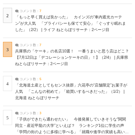
コメント数：
7
2
「もっと早く買えば良かった」 カインズの“車内遮光カーテ
ン”が大人気 「プライバシーも保てて安心」「ぐっすり眠れま
した」（2/2） | ライフ ねとらぼリサーチ：2ページ目
コメント数：
7
3
兵庫県の「ケーキ」の名店10選！ 一番うまいと思う店はどこ？
【7月12日は「デコレーションケーキの日」！】（2/4） | 兵庫県
ねとらぼリサーチ：2ページ目
コメント数：
5
4
「北海道土産としてもセンス抜群」六花亭の“店舗限定”お菓子が
人気 「こんなの初めて」「箱買いするべきだった」（1/2） |
北海道 ねとらぼリサーチ
コメント数：
3
5
「子供ができたら通わせたい」 今後発展していきそうな“関関
同立・産近甲龍の大学”といえば？ ランキング1位に学生の声
「学問の街のように多様に学べる」「就職や進学の実績も高い」