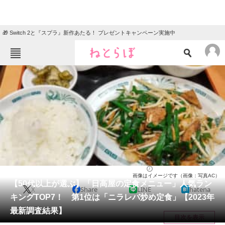
🎁 Switch 2と『スプラ』新作あたる！ プレゼントキャンペーン実施中
ねとらぼメニュー
TOP
ニュース
エンタメ
クイズ
グルメ
地域
住まい
教育・育児
動物
リサーチ
チェーン店
2023/11/20 19:00（公開）
画像はイメージです（画像：写真AC）
会員記事
【50代以上が選ぶ】「日高屋の定食メニュー」人気ラン
X
Share
LINE
hatena
キングTOP7！ 第1位は「ニラレバ炒め定食」【2023年
メディア
最新調査結果】
目次を表示
注目記事を集めた総合ページ