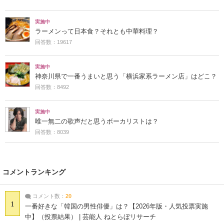
実施中
ラーメンって日本食？それとも中華料理？
回答数：19617
実施中
神奈川県で一番うまいと思う「横浜家系ラーメン店」はどこ？
回答数：8492
実施中
唯一無二の歌声だと思うボーカリストは？
回答数：8039
コメントランキング
コメント数：
20
1
一番好きな「韓国の男性俳優」は？【2026年版・人気投票実施
中】（投票結果） | 芸能人 ねとらぼリサーチ