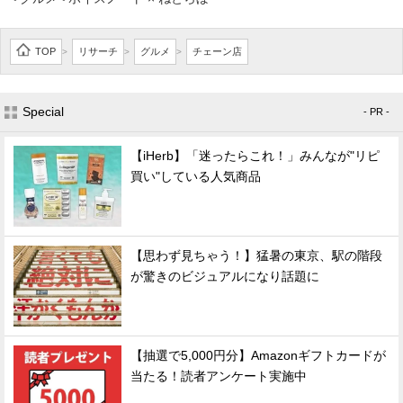
TOP
リサーチ
グルメ
チェーン店
>
>
>
Special
- PR -
【iHerb】「迷ったらこれ！」みんなが"リピ
買い"している人気商品
【思わず見ちゃう！】猛暑の東京、駅の階段
が驚きのビジュアルになり話題に
【抽選で5,000円分】Amazonギフトカードが
当たる！読者アンケート実施中