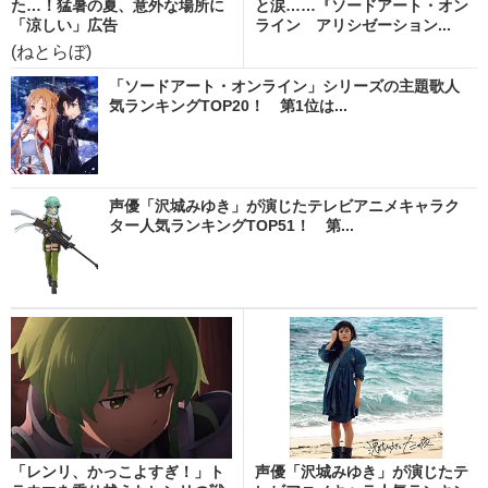
た…！猛暑の夏、意外な場所に
と涙……『ソードアート・オン
「涼しい」広告
ライン アリシゼーション...
(ねとらぼ)
「ソードアート・オンライン」シリーズの主題歌人
気ランキングTOP20！ 第1位は...
声優「沢城みゆき」が演じたテレビアニメキャラク
ター人気ランキングTOP51！ 第...
「レンリ、かっこよすぎ！」ト
声優「沢城みゆき」が演じたテ