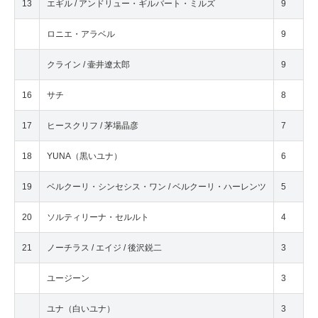
13
エギル / アンドリュー・ギルバート・ミルズ
9
ロニエ・アラベル
9
クライン / 壷井遼太郎
9
16
サチ
8
17
ヒースクリフ / 茅場晶彦
7
18
YUNA（黒いユナ）
6
19
ベルクーリ・シンセシス・ワン / ベルクーリ・ハーレンツ
5
20
ソルティリーナ・セルルト
4
21
ノーチラス / エイジ / 後沢鋭二
3
ユージーン
3
ユナ（白いユナ）
3