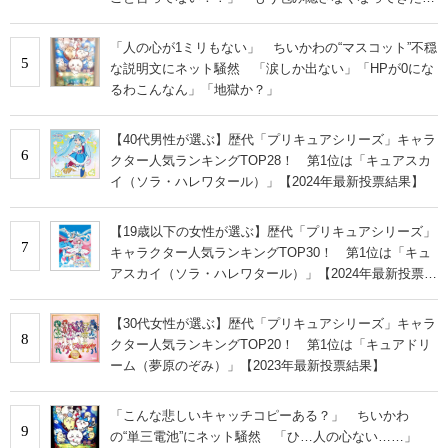
な」
「人の心が1ミリもない」 ちいかわの“マスコット”不穏
5
な説明文にネット騒然 「涙しか出ない」「HPが0にな
るわこんなん」「地獄か？」
【40代男性が選ぶ】歴代「プリキュアシリーズ」キャラ
6
クター人気ランキングTOP28！ 第1位は「キュアスカ
イ（ソラ・ハレワタール）」【2024年最新投票結果】
【19歳以下の女性が選ぶ】歴代「プリキュアシリーズ」
7
キャラクター人気ランキングTOP30！ 第1位は「キュ
アスカイ（ソラ・ハレワタール）」【2024年最新投票結
果】
【30代女性が選ぶ】歴代「プリキュアシリーズ」キャラ
8
クター人気ランキングTOP20！ 第1位は「キュアドリ
ーム（夢原のぞみ）」【2023年最新投票結果】
「こんな悲しいキャッチコピーある？」 ちいかわ
9
の“単三電池”にネット騒然 「ひ…人の心ない……」