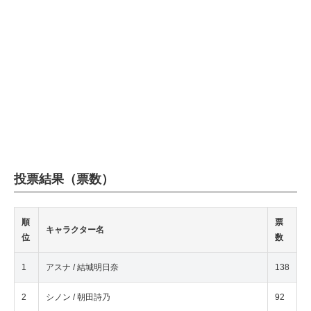
投票結果（票数）
順
票
キャラクター名
位
数
1
アスナ / 結城明日奈
138
2
シノン / 朝田詩乃
92