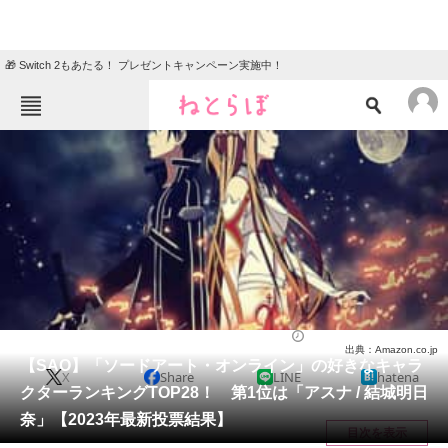
🎁 Switch 2もあたる！ プレゼントキャンペーン実施中！
ねとらぼメニュー
TOP
ニュース
エンタメ
クイズ
グルメ
地域
住まい
教育・育児
動物
リサーチ
アニメ
2023/12/18 21:20（公開）
出典：Amazon.co.jp
会員記事
【SAO】「ソードアート・オンライン」の好きなキャラ
X
Share
LINE
hatena
クターランキングTOP28！ 第1位は「アスナ / 結城明日
メディア
奈」【2023年最新投票結果】
目次を表示
注目記事を集めた総合ページ