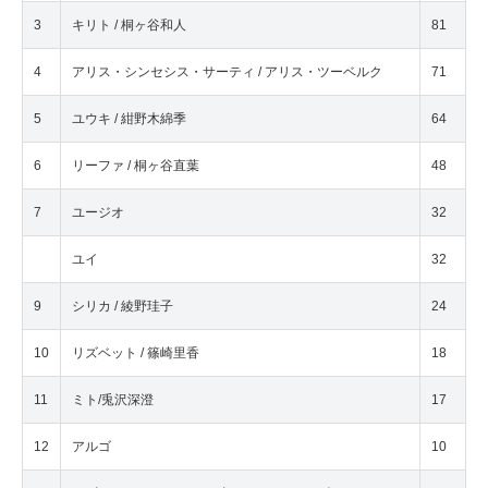
3
キリト / 桐ヶ谷和人
81
4
アリス・シンセシス・サーティ / アリス・ツーベルク
71
5
ユウキ / 紺野木綿季
64
6
リーファ / 桐ヶ谷直葉
48
7
ユージオ
32
ユイ
32
9
シリカ / 綾野珪子
24
10
リズベット / 篠崎里香
18
11
ミト/兎沢深澄
17
12
アルゴ
10