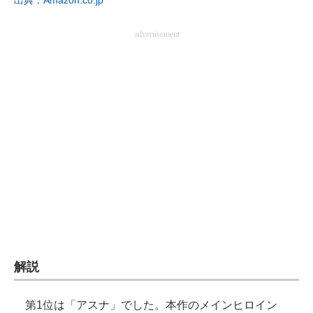
出典：Amazon.co.jp
企業向けIT製品の総合サイト
advertisement
IT製品の技術・比較・事例
製造業のIT導入・活用を支援
モノづくり技術者専門サイト
エレクトロニクス専門サイト
電子設計の基本と応用
エネルギーの専門メディア
建設×テクノロジーの最前線
ちょっと気になるネットの話題
解説
第1位は「アスナ」でした。本作のメインヒロイン