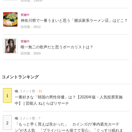
回答数：19630
実施中
神奈川県で一番うまいと思う「横浜家系ラーメン店」はどこ？
回答数：8502
実施中
唯一無二の歌声だと思うボーカリストは？
回答数：8069
コメントランキング
コメント数：
21
1
一番好きな「韓国の男性俳優」は？【2026年版・人気投票実施
中】 | 芸能人 ねとらぼリサーチ
コメント数：
7
2
「もっと早く買えば良かった」 カインズの“車内遮光カーテ
ン”が大人気 「プライバシーも保てて安心」「ぐっすり眠れま