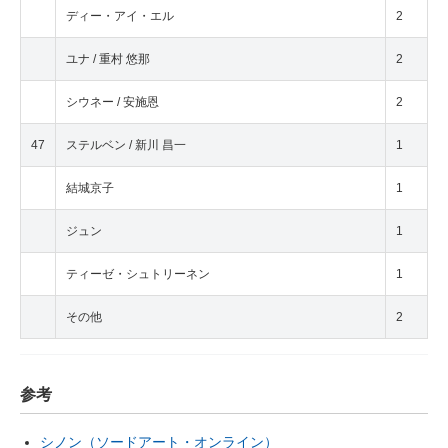
ディー・アイ・エル
2
ユナ / 重村 悠那
2
シウネー / 安施恩
2
47
ステルベン / 新川 昌一
1
結城京子
1
ジュン
1
ティーゼ・シュトリーネン
1
その他
2
参考
シノン（ソードアート・オンライン）