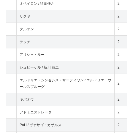
オベイロン / 須郷伸之
2
サクヤ
2
タルケン
2
テッチ
2
アリシャ・ルー
2
シュピーゲル / 新川 恭二
2
エルドリエ・シンセシス・サーティワン / エルドリエ・ウ
2
ールスブルーグ
キバオウ
2
アドミニストレータ
2
PoH / ヴァサゴ・カザルス
2