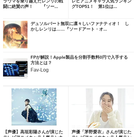
ラウマを乗り越えたレンリの戦
レビアニメキャラ人気ランキン
闘に絶賛の声！ 『ソー...
グTOP51！ 第1位は...
デュソルバート無双に凛々しいファナティオ！ し
かしレンリは……『ソードアート・オ...
FPが解説！Apple製品を分割手数料0円で入手する
方法とは？
Fav-Log
【声優】高垣彩陽さんが演じた
声優「茅野愛衣」さんが演じた