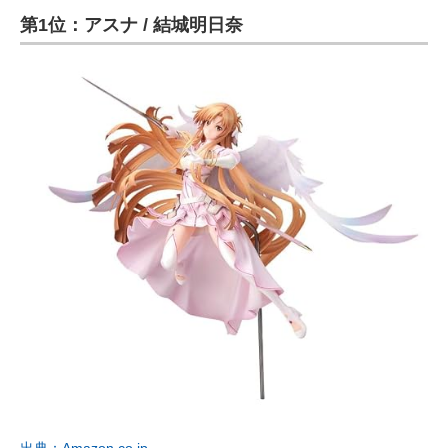
第1位：アスナ / 結城明日奈
ITの今と未来を見通す
スマホと通信の最新トレンド
進化するPCとデバイスの未来
好きが集まる 比べて選べる
ビジネスと働き方のヒント
AI活用のいまが分かる
企業ITのトレンドを詳説
経営リーダーのコミュニティ
マーケ×ITの今がよく分かる
ITエンジニア向け専門サイト