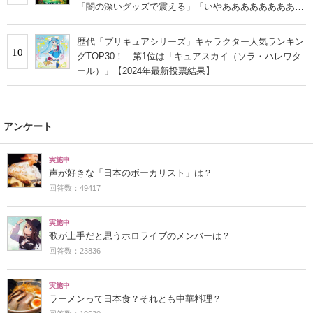
「闇の深いグッズで震える」「いやあああああああああ
あ」
歴代「プリキュアシリーズ」キャラクター人気ランキン
10
グTOP30！ 第1位は「キュアスカイ（ソラ・ハレワタ
ール）」【2024年最新投票結果】
アンケート
実施中
声が好きな「日本のボーカリスト」は？
回答数：49417
実施中
歌が上手だと思うホロライブのメンバーは？
回答数：23836
実施中
ラーメンって日本食？それとも中華料理？