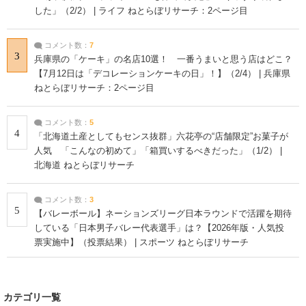
した」（2/2） | ライフ ねとらぼリサーチ：2ページ目
コメント数：
7
3
兵庫県の「ケーキ」の名店10選！ 一番うまいと思う店はどこ？
【7月12日は「デコレーションケーキの日」！】（2/4） | 兵庫県
ねとらぼリサーチ：2ページ目
コメント数：
5
4
「北海道土産としてもセンス抜群」六花亭の“店舗限定”お菓子が
人気 「こんなの初めて」「箱買いするべきだった」（1/2） |
北海道 ねとらぼリサーチ
コメント数：
3
5
【バレーボール】ネーションズリーグ日本ラウンドで活躍を期待
している「日本男子バレー代表選手」は？【2026年版・人気投
票実施中】（投票結果） | スポーツ ねとらぼリサーチ
カテゴリ一覧