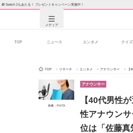
🎁 Switch 2もあたる！ プレゼントキャンペーン実施中！
メディア
TOP
ニュース
エンタメ
クイズ
注目記事を集めた総合ページ
ITの今
TOP
>
リサーチ
>
エンタメ
>
アナウンサー
>
【40
ビジネスと働き方のヒント
AI活用
アナウンサー
【40代男性
画像：PIXTA
ITエンジニア向け専門サイト
企業向けI
性アナウンサ
位は「佐藤真