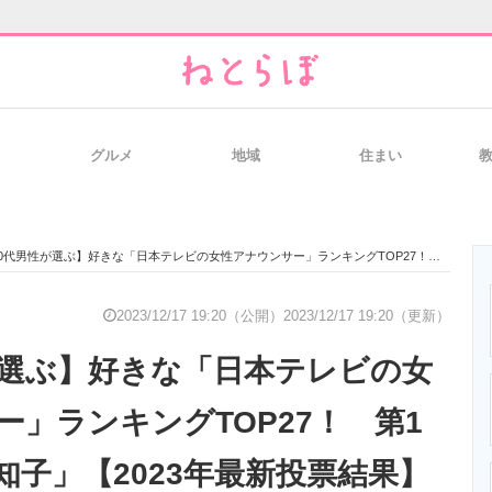
グルメ
地域
住まい
と未来を見通す
スマホと通信の最新トレンド
進化するPCとデ
代男性が選ぶ】好きな「日本テレビの女性アナウンサー」ランキングTOP27！ 第1位は「佐藤真知子」【2023年最新投票結果】
のいまが分かる
企業ITのトレンドを詳説
経営リーダーの
2023/12/17 19:20（公開）
2023/12/17 19:20（更新）
が選ぶ】好きな「日本テレビの女
T製品の総合サイト
IT製品の技術・比較・事例
製造業のIT導入
ー」ランキングTOP27！ 第1
知子」【2023年最新投票結果】