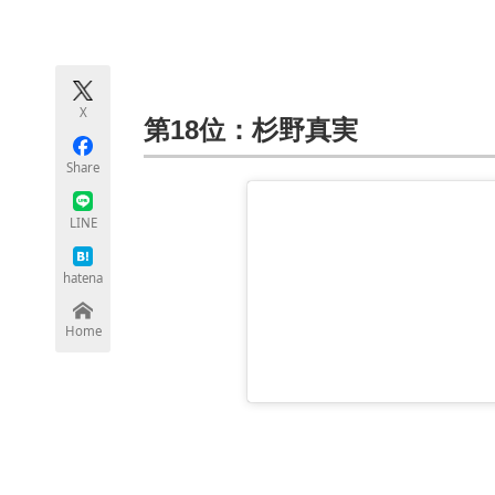
モノづくり技術者専門サイト
エレクトロ
X
ちょっと気になるネットの話題
第18位：杉野真実
Share
LINE
hatena
Home