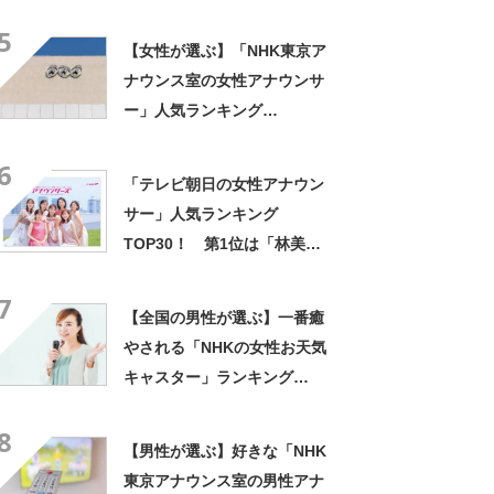
郎」【2024年最新投票結果】
5
【女性が選ぶ】「NHK東京ア
ナウンス室の女性アナウンサ
ー」人気ランキング
TOP23！ 第1位は「鈴木奈
6
穂子」【3月22日は放送記念
「テレビ朝日の女性アナウン
日（NHK）】
サー」人気ランキング
TOP30！ 第1位は「林美沙
希」【8月28日は民放テレビ
7
スタートの日】
【全国の男性が選ぶ】一番癒
やされる「NHKの女性お天気
キャスター」ランキング
TOP22！ 第1位は「半井小
8
絵」【2023年最新調査結果】
【男性が選ぶ】好きな「NHK
東京アナウンス室の男性アナ