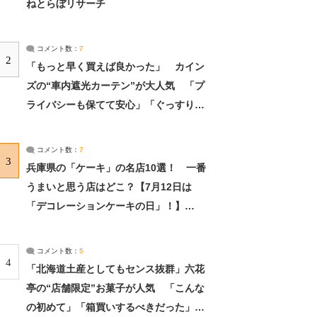
ねとらぼリサーチ
コメント数：
7
2
「もっと早く買えば良かった」 カイン
ズの“車内遮光カーテン”が大人気 「プ
ライバシーも保てて安心」「ぐっすり眠
れました」（2/2） | ライフ ねとらぼリ
サーチ：2ページ目
コメント数：
7
3
兵庫県の「ケーキ」の名店10選！ 一番
うまいと思う店はどこ？【7月12日は
「デコレーションケーキの日」！】
（2/4） | 兵庫県 ねとらぼリサーチ：2ペ
ージ目
コメント数：
5
4
「北海道土産としてもセンス抜群」六花
亭の“店舗限定”お菓子が人気 「こんな
の初めて」「箱買いするべきだった」