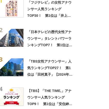
1
「フジテレビ」の女性アナウ
ンサー人気ランキング
TOP30！ 第1位は「井上清
華」【3月1日はフジテレビの
2
開局記念日】
「日本テレビの歴代女性アナ
ウンサー」タレントパワーラ
ンキングTOP7！ 第1位は
「水卜麻美」【2023年最新調
3
査結果】
「TBS女性アナウンサー」人
気ランキングTOP27！ 第1
位は「田村真子」【2024年最
新投票結果】
4
【TBS】「THE TIME,」アナ
ウンサー人気ランキング
TOP9！ 第1位は「安住紳一