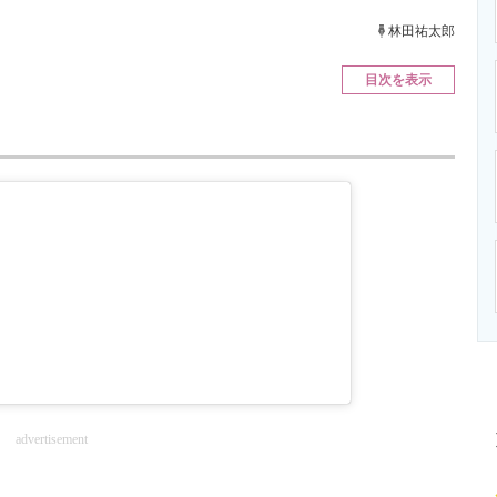
ニクス専門サイト
電子設計の基本と応用
エネルギーの専
林田祐太郎
目次を表示
advertisement