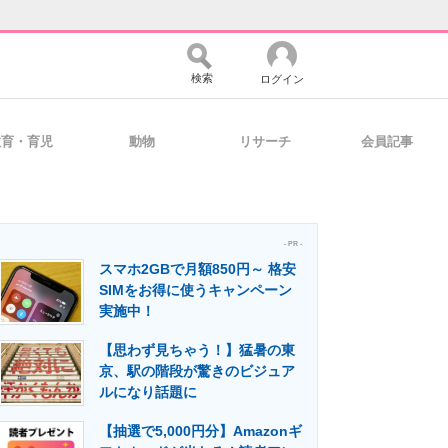
検索
ログイン
教育・育児
動物
リサーチ
会員記事
バイスの未来
好きが集まる 比べて選べる
- PR -
スマホ2GBで月額850円～ 格安
コミュニティ
マーケ×ITの今がよく分かる
SIMをお得に使うキャンペーン
実施中！
【思わず見ちゃう！】猛暑の東
・活用を支援
京、駅の階段が驚きのビジュア
ルになり話題に
【抽選で5,000円分】Amazonギ