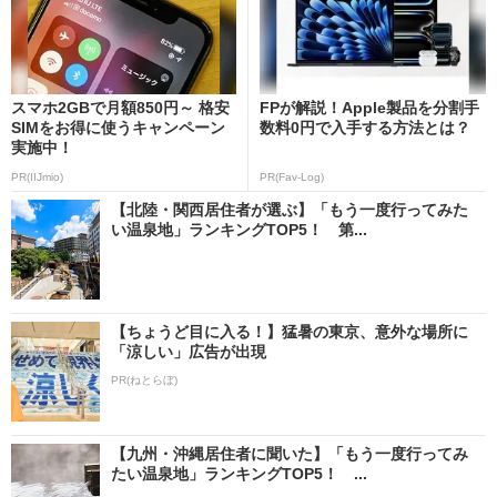
スマホ2GBで月額850円～ 格安
FPが解説！Apple製品を分割手
SIMをお得に使うキャンペーン
数料0円で入手する方法とは？
実施中！
PR(IIJmio)
PR(Fav-Log)
【北陸・関西居住者が選ぶ】「もう一度行ってみた
い温泉地」ランキングTOP5！ 第...
【ちょうど目に入る！】猛暑の東京、意外な場所に
「涼しい」広告が出現
PR(ねとらぼ)
【九州・沖縄居住者に聞いた】「もう一度行ってみ
たい温泉地」ランキングTOP5！ ...