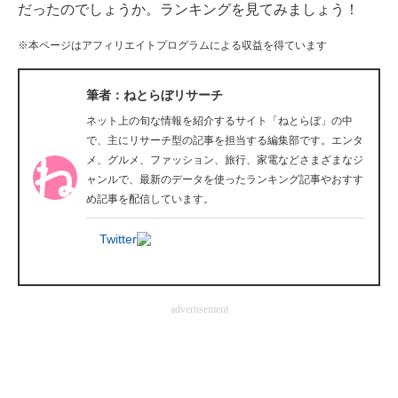
だったのでしょうか。ランキングを見てみましょう！
企業向けIT製品の総合サイト
※本ページはアフィリエイトプログラムによる収益を得ています
IT製品の技術・比較・事例
筆者：ねとらぼリサーチ
製造業のIT導入・活用を支援
ネット上の旬な情報を紹介するサイト「ねとらぼ」の中
モノづくり技術者専門サイト
で、主にリサーチ型の記事を担当する編集部です。エンタ
メ、グルメ、ファッション、旅行、家電などさまざまなジ
エレクトロニクス専門サイト
ャンルで、最新のデータを使ったランキング記事やおすす
め記事を配信しています。
電子設計の基本と応用
Twitter
エネルギーの専門メディア
建設×テクノロジーの最前線
advertisement
ちょっと気になるネットの話題