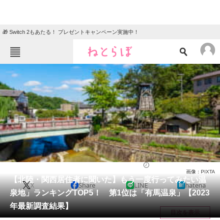
🎁 Switch 2もあたる！ プレゼントキャンペーン実施中！
ねとらぼメニュー
TOP
ニュース
エンタメ
クイズ
グルメ
地域
住まい
教育・育児
動物
リサーチ
人気スポット
2023/12/17 21:30（公開）
画像：PIXTA
会員記事
【北陸・関西居住者に聞いた】もう一度行ってみたい温
X
Share
LINE
hatena
泉地」ランキングTOP5！ 第1位は「有馬温泉」【2023
メディア
年最新調査結果】
目次を表示
注目記事を集めた総合ページ