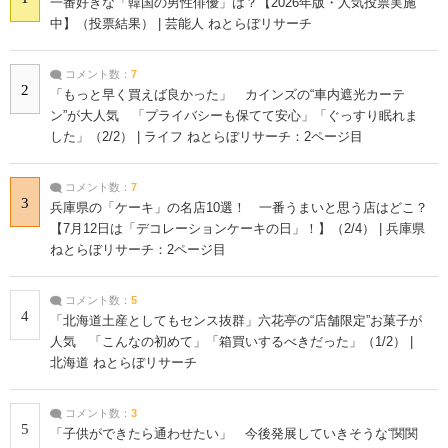
一番好きな「韓国の男性俳優」は？【2026年版・人気投票実施
中】（投票結果） | 芸能人 ねとらぼリサーチ
コメント数：
7
2
「もっと早く買えば良かった」 カインズの“車内遮光カーテ
ン”が大人気 「プライバシーも保てて安心」「ぐっすり眠れま
した」（2/2） | ライフ ねとらぼリサーチ：2ページ目
コメント数：
7
3
兵庫県の「ケーキ」の名店10選！ 一番うまいと思う店はどこ？
【7月12日は「デコレーションケーキの日」！】（2/4） | 兵庫県
ねとらぼリサーチ：2ページ目
コメント数：
5
4
「北海道土産としてもセンス抜群」六花亭の“店舗限定”お菓子が
人気 「こんなの初めて」「箱買いするべきだった」（1/2） |
北海道 ねとらぼリサーチ
コメント数：
3
5
「子供ができたら通わせたい」 今後発展していきそうな“関関