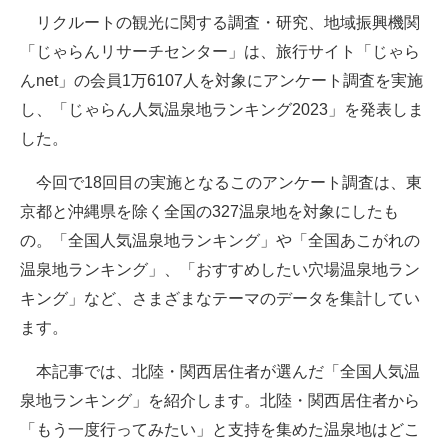
リクルートの観光に関する調査・研究、地域振興機関
ITの今と未来を見通す
「じゃらんリサーチセンター」は、旅行サイト「じゃら
んnet」の会員1万6107人を対象にアンケート調査を実施
スマホと通信の最新トレンド
し、「じゃらん人気温泉地ランキング2023」を発表しま
進化するPCとデバイスの未来
した。
好きが集まる 比べて選べる
今回で18回目の実施となるこのアンケート調査は、東
京都と沖縄県を除く全国の327温泉地を対象にしたも
ビジネスと働き方のヒント
の。「全国人気温泉地ランキング」や「全国あこがれの
AI活用のいまが分かる
温泉地ランキング」、「おすすめしたい穴場温泉地ラン
キング」など、さまざまなテーマのデータを集計してい
企業ITのトレンドを詳説
ます。
経営リーダーのコミュニティ
本記事では、北陸・関西居住者が選んだ「全国人気温
マーケ×ITの今がよく分かる
泉地ランキング」を紹介します。北陸・関西居住者から
「もう一度行ってみたい」と支持を集めた温泉地はどこ
ITエンジニア向け専門サイト