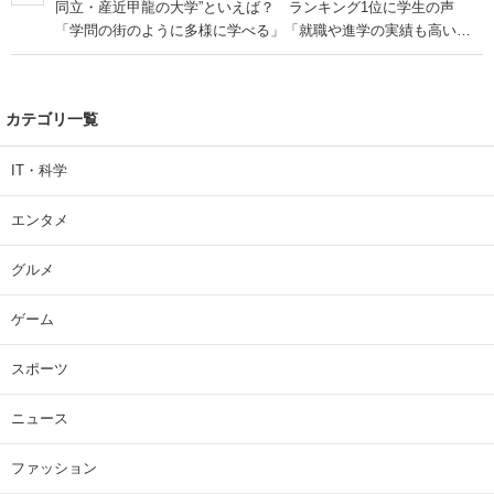
同立・産近甲龍の大学”といえば？ ランキング1位に学生の声
「学問の街のように多様に学べる」「就職や進学の実績も高い」
| 大学 ねとらぼリサーチ
カテゴリ一覧
IT・科学
エンタメ
グルメ
ゲーム
スポーツ
ニュース
ファッション