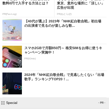
数料0円で入手する方法とは？
東京、意外な場所に「涼しい」
広告が出現
PR(Fav-Log)
PR(ねとらぼ)
【40代が選ぶ】2023年「NHK紅白歌合戦」初出場
の出演者で見るのが楽しみな歌...
スマホ2GBで月額850円～ 格安SIMをお得に使うキ
ャンペーン実施中！
PR(IIJmio)
2024年「NHK紅白歌合戦」で見逃したくない「出場
歌手」ランキングTOP20！...
Special
- PR -