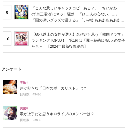
「こんな悲しいキャッチコピーある？」 ちいかわ
9
の“単三電池”にネット騒然 「ひ…人の心ない……」
「闇の深いグッズで震える」「いやあああああああああ
あ」
【60代以上の女性が選ぶ】名作だと思う「韓国ドラマ」
10
ランキングTOP30！ 第1位は「麗～花萌ゆる8人の皇子
たち～」【2024年最新投票結果】
アンケート
実施中
声が好きな「日本のボーカリスト」は？
回答数：49410
実施中
歌が上手だと思うホロライブのメンバーは？
回答数：23836