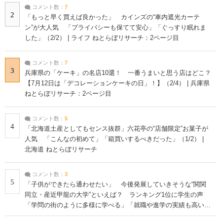
コメント数：
7
2
「もっと早く買えば良かった」 カインズの“車内遮光カーテ
ン”が大人気 「プライバシーも保てて安心」「ぐっすり眠れま
した」（2/2） | ライフ ねとらぼリサーチ：2ページ目
コメント数：
7
3
兵庫県の「ケーキ」の名店10選！ 一番うまいと思う店はどこ？
【7月12日は「デコレーションケーキの日」！】（2/4） | 兵庫県
ねとらぼリサーチ：2ページ目
コメント数：
5
4
「北海道土産としてもセンス抜群」六花亭の“店舗限定”お菓子が
人気 「こんなの初めて」「箱買いするべきだった」（1/2） |
北海道 ねとらぼリサーチ
コメント数：
3
5
「子供ができたら通わせたい」 今後発展していきそうな“関関
同立・産近甲龍の大学”といえば？ ランキング1位に学生の声
「学問の街のように多様に学べる」「就職や進学の実績も高い」
| 大学 ねとらぼリサーチ