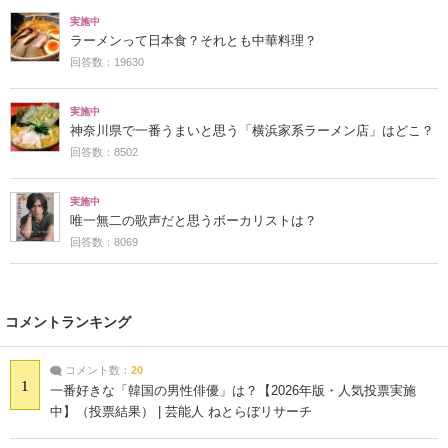
実施中
ラーメンって日本食？それとも中華料理？
回答数：19630
実施中
神奈川県で一番うまいと思う「横浜家系ラーメン店」はどこ？
回答数：8502
実施中
唯一無二の歌声だと思うボーカリストは？
回答数：8069
コメントランキング
コメント数：
20
1
一番好きな「韓国の男性俳優」は？【2026年版・人気投票実施
中】（投票結果） | 芸能人 ねとらぼリサーチ