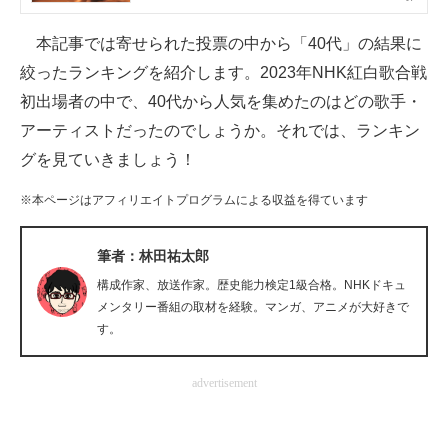
企業向けIT製品の総合サイト
本記事では寄せられた投票の中から「40代」の結果に
IT製品の技術・比較・事例
絞ったランキングを紹介します。2023年NHK紅白歌合戦
初出場者の中で、40代から人気を集めたのはどの歌手・
製造業のIT導入・活用を支援
アーティストだったのでしょうか。それでは、ランキン
モノづくり技術者専門サイト
グを見ていきましょう！
エレクトロニクス専門サイト
※本ページはアフィリエイトプログラムによる収益を得ています
電子設計の基本と応用
筆者：林田祐太郎
エネルギーの専門メディア
構成作家、放送作家。歴史能力検定1級合格。NHKドキュ
メンタリー番組の取材を経験。マンガ、アニメが大好きで
建設×テクノロジーの最前線
す。
ちょっと気になるネットの話題
advertisement