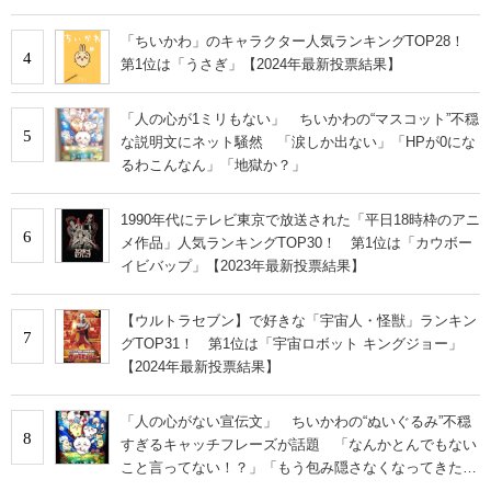
あ」
「ちいかわ」のキャラクター人気ランキングTOP28！
4
第1位は「うさぎ」【2024年最新投票結果】
「人の心が1ミリもない」 ちいかわの“マスコット”不穏
5
な説明文にネット騒然 「涙しか出ない」「HPが0にな
るわこんなん」「地獄か？」
1990年代にテレビ東京で放送された「平日18時枠のアニ
6
メ作品」人気ランキングTOP30！ 第1位は「カウボー
イビバップ」【2023年最新投票結果】
【ウルトラセブン】で好きな「宇宙人・怪獣」ランキン
7
グTOP31！ 第1位は「宇宙ロボット キングジョー」
【2024年最新投票結果】
「人の心がない宣伝文」 ちいかわの“ぬいぐるみ”不穏
8
すぎるキャッチフレーズが話題 「なんかとんでもない
こと言ってない！？」「もう包み隠さなくなってきた
な」