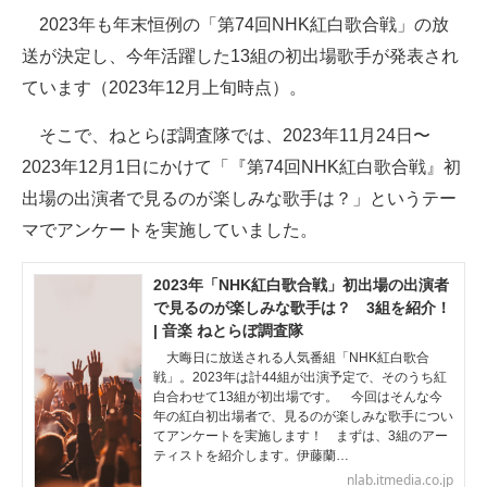
2023年も年末恒例の「第74回NHK紅白歌合戦」の放
ITの今と未来を見通す
送が決定し、今年活躍した13組の初出場歌手が発表され
ています（2023年12月上旬時点）。
スマホと通信の最新トレンド
そこで、ねとらぼ調査隊では、2023年11月24日〜
進化するPCとデバイスの未来
2023年12月1日にかけて「『第74回NHK紅白歌合戦』初
好きが集まる 比べて選べる
出場の出演者で見るのが楽しみな歌手は？」というテー
マでアンケートを実施していました。
ビジネスと働き方のヒント
AI活用のいまが分かる
2023年「NHK紅白歌合戦」初出場の出演者
で見るのが楽しみな歌手は？ 3組を紹介！
企業ITのトレンドを詳説
| 音楽 ねとらぼ調査隊
大晦日に放送される人気番組「NHK紅白歌合
経営リーダーのコミュニティ
戦」。2023年は計44組が出演予定で、そのうち紅
白合わせて13組が初出場です。 今回はそんな今
年の紅白初出場者で、見るのが楽しみな歌手につい
マーケ×ITの今がよく分かる
てアンケートを実施します！ まずは、3組のアー
ティストを紹介します。伊藤蘭…
ITエンジニア向け専門サイト
nlab.itmedia.co.jp