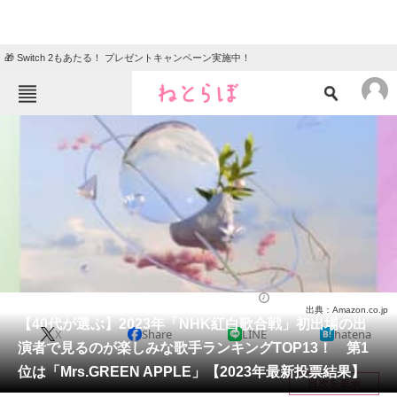
🎁 Switch 2もあたる！ プレゼントキャンペーン実施中！
ねとらぼメニュー
TOP
ニュース
エンタメ
クイズ
グルメ
地域
住まい
教育・育児
動物
リサーチ
エンタメ
2023/12/15 20:25（公開）
出典：Amazon.co.jp
会員記事
【40代が選ぶ】2023年「NHK紅白歌合戦」初出場の出
X
Share
LINE
hatena
演者で見るのが楽しみな歌手ランキングTOP13！ 第1
メディア
位は「Mrs.GREEN APPLE」【2023年最新投票結果】
目次を表示
注目記事を集めた総合ページ