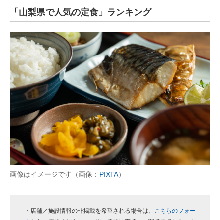
「山梨県で人気の定食」ランキング
ITの今と未来を見通す
スマホと通信の最新トレンド
進化するPCとデバイスの未来
好きが集まる 比べて選べる
ビジネスと働き方のヒント
AI活用のいまが分かる
企業ITのトレンドを詳説
経営リーダーのコミュニティ
画像はイメージです（画像：
PIXTA
）
マーケ×ITの今がよく分かる
ITエンジニア向け専門サイト
・店舗／施設情報の非掲載を希望される場合は、
こちらのフォー