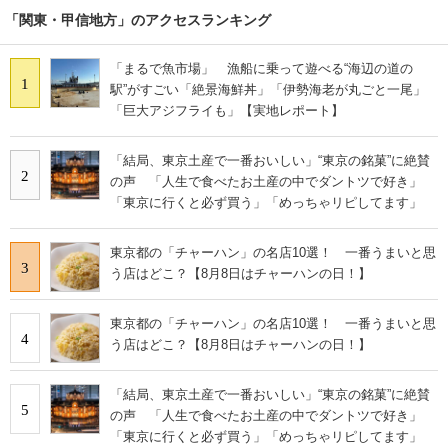
「関東・甲信地方」のアクセスランキング
「まるで魚市場」 漁船に乗って遊べる“海辺の道の
1
駅”がすごい「絶景海鮮丼」「伊勢海老が丸ごと一尾」
「巨大アジフライも」【実地レポート】
「結局、東京土産で一番おいしい」“東京の銘菓”に絶賛
2
の声 「人生で食べたお土産の中でダントツで好き」
「東京に行くと必ず買う」「めっちゃリピしてます」
東京都の「チャーハン」の名店10選！ 一番うまいと思
3
う店はどこ？【8月8日はチャーハンの日！】
東京都の「チャーハン」の名店10選！ 一番うまいと思
4
う店はどこ？【8月8日はチャーハンの日！】
「結局、東京土産で一番おいしい」“東京の銘菓”に絶賛
5
の声 「人生で食べたお土産の中でダントツで好き」
「東京に行くと必ず買う」「めっちゃリピしてます」