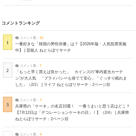
コメントランキング
コメント数：
21
1
一番好きな「韓国の男性俳優」は？【2026年版・人気投票実施
中】 | 芸能人 ねとらぼリサーチ
コメント数：
7
2
「もっと早く買えば良かった」 カインズの“車内遮光カーテ
ン”が大人気 「プライバシーも保てて安心」「ぐっすり眠れま
した」（2/2） | ライフ ねとらぼリサーチ：2ページ目
コメント数：
7
3
兵庫県の「ケーキ」の名店10選！ 一番うまいと思う店はどこ？
【7月12日は「デコレーションケーキの日」！】（2/4） | 兵庫県
ねとらぼリサーチ：2ページ目
コメント数：
4