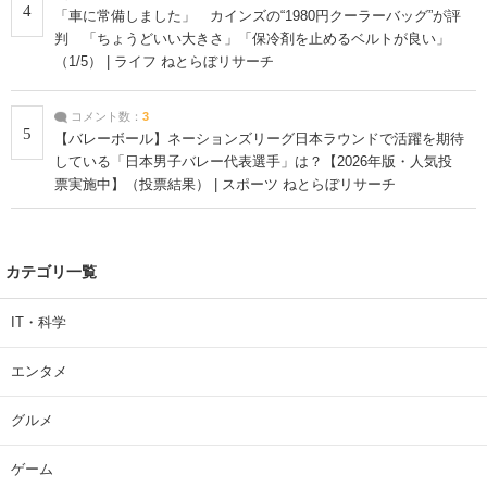
4
「車に常備しました」 カインズの“1980円クーラーバッグ”が評
判 「ちょうどいい大きさ」「保冷剤を止めるベルトが良い」
（1/5） | ライフ ねとらぼリサーチ
コメント数：
3
5
【バレーボール】ネーションズリーグ日本ラウンドで活躍を期待
している「日本男子バレー代表選手」は？【2026年版・人気投
票実施中】（投票結果） | スポーツ ねとらぼリサーチ
カテゴリ一覧
IT・科学
エンタメ
グルメ
ゲーム