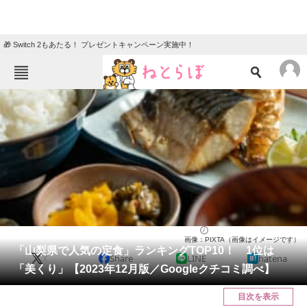
🎁 Switch 2もあたる！ プレゼントキャンペーン実施中！
ねとらぼメニュー
TOP
ニュース
エンタメ
クイズ
グルメ
地域
住まい
教育・育児
動物
リサーチ
山梨県
2023/12/17 18:10（公開）
画像：PIXTA（画像はイメージです）
会員記事
「山梨県で人気の定食」ランキングTOP10！ 1位は
X
Share
LINE
hatena
「美くり」【2023年12月版／Googleクチコミ調べ】
メディア
目次を表示
注目記事を集めた総合ページ