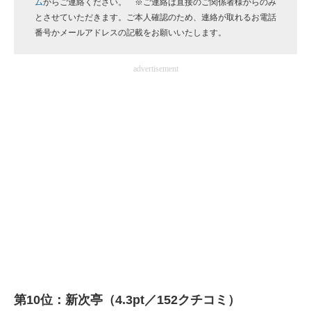
ム
からご連絡ください。 ※ご連絡は直接のご関係者様からのみ
企業向けIT製品の総合サイト
とさせていただきます。ご本人確認のため、連絡が取れるお電話
番号かメールアドレスの記載をお願いいたします。
IT製品の技術・比較・事例
advertisement
製造業のIT導入・活用を支援
モノづくり技術者専門サイト
エレクトロニクス専門サイト
電子設計の基本と応用
エネルギーの専門メディア
建設×テクノロジーの最前線
ちょっと気になるネットの話題
第10位：新次亭（4.3pt／152クチコミ）