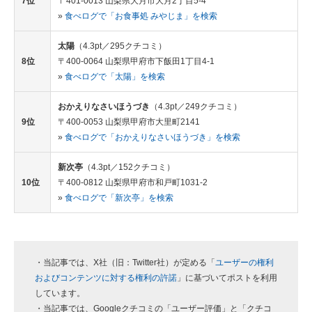
7位
〒401-0013 山梨県大月市大月2丁目5-4
»
食べログで「お食事処 みやじま」を検索
太陽
（4.3pt／295クチコミ）
8位
〒400-0064 山梨県甲府市下飯田1丁目4-1
»
食べログで「太陽」を検索
おかえりなさいほうづき
（4.3pt／249クチコミ）
9位
〒400-0053 山梨県甲府市大里町2141
»
食べログで「おかえりなさいほうづき」を検索
新次亭
（4.3pt／152クチコミ）
10位
〒400-0812 山梨県甲府市和戸町1031-2
»
食べログで「新次亭」を検索
・当記事では、X社（旧：Twitter社）が定める「
ユーザーの権利
およびコンテンツに対する権利の許諾
」に基づいてポストを利用
しています。
・当記事では、Googleクチコミの「ユーザー評価」と「クチコ