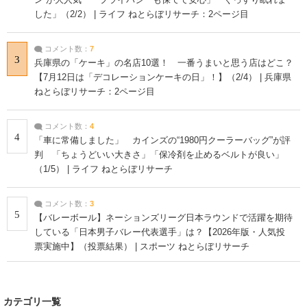
した」（2/2） | ライフ ねとらぼリサーチ：2ページ目
コメント数：
7
3
兵庫県の「ケーキ」の名店10選！ 一番うまいと思う店はどこ？
【7月12日は「デコレーションケーキの日」！】（2/4） | 兵庫県
ねとらぼリサーチ：2ページ目
コメント数：
4
4
「車に常備しました」 カインズの“1980円クーラーバッグ”が評
判 「ちょうどいい大きさ」「保冷剤を止めるベルトが良い」
（1/5） | ライフ ねとらぼリサーチ
コメント数：
3
5
【バレーボール】ネーションズリーグ日本ラウンドで活躍を期待
している「日本男子バレー代表選手」は？【2026年版・人気投
票実施中】（投票結果） | スポーツ ねとらぼリサーチ
カテゴリ一覧