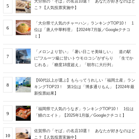
大分県の「そば」の名店10選！ あなたが好きなのはど
5
こ？【人気投票実施中】
「大分県で人気のチャーハン」ランキングTOP10！ 1
6
位は「唐人中華料理」【2024年7月版／Googleクチコ
ミ】
「メロンより甘い」「暑い日こそ美味しい」 道の駅
7
に“フルーツ級に甘いトウモロコシ”がずらり 「生でか
じれる」「糖度18度超え」「朝市に大行列」
【60代以上が選ぶ】もらってうれしい「福岡土産」ラン
8
キングTOP23！ 第1位は「博多通りもん」【2024年最
新投票結果】
「福岡県で人気のうなぎ」ランキングTOP10！ 1位は
9
「鰻のエイト」【2025年1月版／Googleクチコミ】
佐賀県の「そば」の名店10選！ あなたが好きなのはど
10
こ？【人気投票実施中】