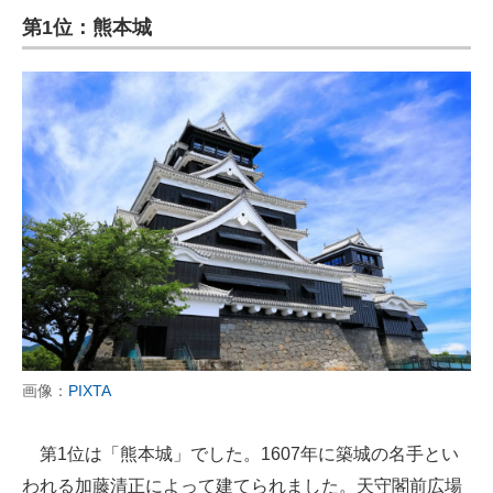
第1位：熊本城
ITの今と未来を見通す
スマホと通信の最新トレンド
進化するPCとデバイスの未来
好きが集まる 比べて選べる
ビジネスと働き方のヒント
AI活用のいまが分かる
企業ITのトレンドを詳説
経営リーダーのコミュニティ
画像：
PIXTA
マーケ×ITの今がよく分かる
第1位は「熊本城」でした。1607年に築城の名手とい
ITエンジニア向け専門サイト
われる加藤清正によって建てられました。天守閣前広場