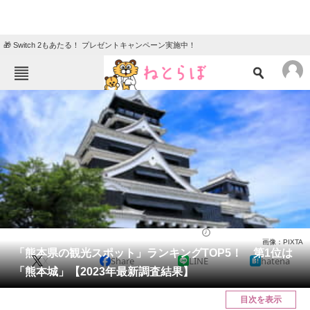
🎁 Switch 2もあたる！ プレゼントキャンペーン実施中！
ねとらぼメニュー
TOP
ニュース
エンタメ
クイズ
グルメ
地域
住まい
教育・育児
動物
リサーチ
熊本県
2023/12/17 15:45（公開）
画像：PIXTA
会員記事
「熊本県の観光スポット」ランキングTOP5！ 第1位は
X
Share
LINE
hatena
「熊本城」【2023年最新調査結果】
メディア
目次を表示
注目記事を集めた総合ページ