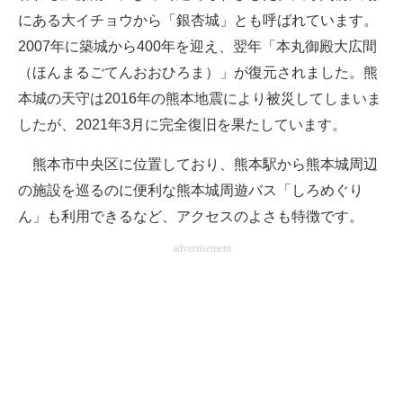
にある大イチョウから「銀杏城」とも呼ばれています。
企業向けIT製品の総合サイト
2007年に築城から400年を迎え、翌年「本丸御殿大広間
IT製品の技術・比較・事例
（ほんまるごてんおおひろま）」が復元されました。熊
本城の天守は2016年の熊本地震により被災してしまいま
製造業のIT導入・活用を支援
したが、2021年3月に完全復旧を果たしています。
モノづくり技術者専門サイト
熊本市中央区に位置しており、熊本駅から熊本城周辺
エレクトロニクス専門サイト
の施設を巡るのに便利な熊本城周遊バス「しろめぐり
電子設計の基本と応用
ん」も利用できるなど、アクセスのよさも特徴です。
advertisement
エネルギーの専門メディア
建設×テクノロジーの最前線
ちょっと気になるネットの話題