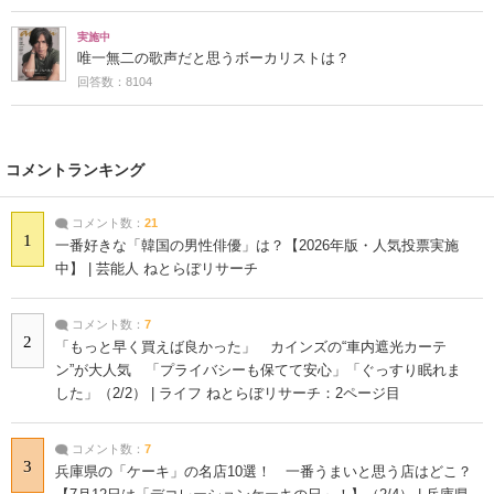
実施中
唯一無二の歌声だと思うボーカリストは？
回答数：8104
コメントランキング
コメント数：
21
1
一番好きな「韓国の男性俳優」は？【2026年版・人気投票実施
中】 | 芸能人 ねとらぼリサーチ
コメント数：
7
2
「もっと早く買えば良かった」 カインズの“車内遮光カーテ
ン”が大人気 「プライバシーも保てて安心」「ぐっすり眠れま
した」（2/2） | ライフ ねとらぼリサーチ：2ページ目
コメント数：
7
3
兵庫県の「ケーキ」の名店10選！ 一番うまいと思う店はどこ？