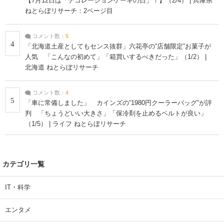
【7月12日は「デコレーションケーキの日」！】（2/4） | 兵庫県
ねとらぼリサーチ：2ページ目
コメント数：
5
4
「北海道土産としてもセンス抜群」六花亭の“店舗限定”お菓子が
人気 「こんなの初めて」「箱買いするべきだった」（1/2） |
北海道 ねとらぼリサーチ
コメント数：
4
5
「車に常備しました」 カインズの“1980円クーラーバッグ”が評
判 「ちょうどいい大きさ」「保冷剤を止めるベルトが良い」
（1/5） | ライフ ねとらぼリサーチ
カテゴリ一覧
IT・科学
エンタメ