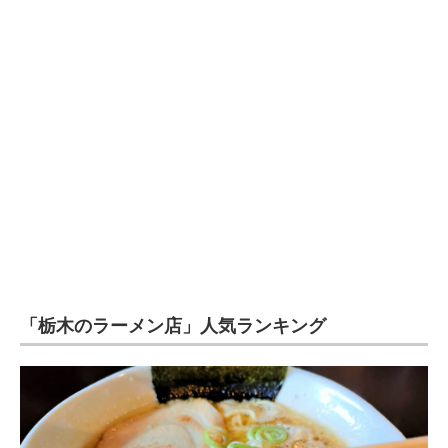
企業向けIT製品の総合サイト
IT製品の技術・比較・事例
製造業のIT導入・活用を支援
モノづくり技術者専門サイト
エレクトロニクス専門サイト
電子設計の基本と応用
エネルギーの専門メディア
「栃木のラーメン店」人気ランキング
建設×テクノロジーの最前線
ちょっと気になるネットの話題