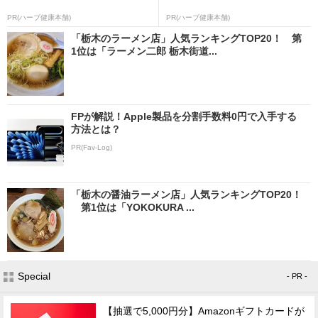
PR(ハーブ健康本舗)
PR(ハーブ健康本舗)
「栃木のラーメン店」人気ランキングTOP20！ 第
1位は「ラーメン二郎 栃木街道...
FPが解説！Apple製品を分割手数料0円で入手する
方法とは？
PR(Fav-Log)
「栃木の醤油ラーメン店」人気ランキングTOP20！
第1位は「YOKOKURA ...
Special
- PR -
【抽選で5,000円分】Amazonギフトカードが