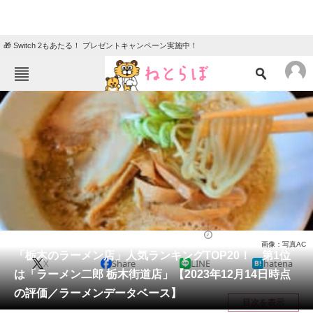
🎁 Switch 2もあたる！ プレゼントキャンペーン実施中！
ねとらぼメニュー
TOP
ニュース
エンタメ
クイズ
グルメ
地域
住まい
教育・育児
動物
リサーチ
栃木県
2023/12/18 22:05（公開）
画像：写真AC
会員記事
「栃木のラーメン店」人気ランキングTOP20！ 第1位
X
Share
LINE
hatena
は「ラーメン二郎 栃木街道店」【2023年12月14日時点
メディア
の評価／ラーメンデータベース】
目次を表示
注目記事を集めた総合ページ