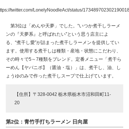
ttps://twitter.com/LonelyNoodleAct/status/17348970230219001
第3位は「めんや天夢」でした。“いつか煮干しラーメ
ンの『天夢系』と呼ばれたい”という思う店主によ
る、“煮干し愛”が詰まった煮干しラーメンを提供してい
ます。使用する煮干しは種類・産地・状態にこだわり、
その時々で5～7種類をブレンド。定番メニュー「煮干ら
ーめん【ヤバニボ】（醤油・塩）」は、煮干し、油、し
ょうゆのみで作った煮干しスープで仕上げています。
【住所】〒328-0042 栃木県栃木市沼和田町11-
20
第2位：青竹手打ちラーメン 日向屋