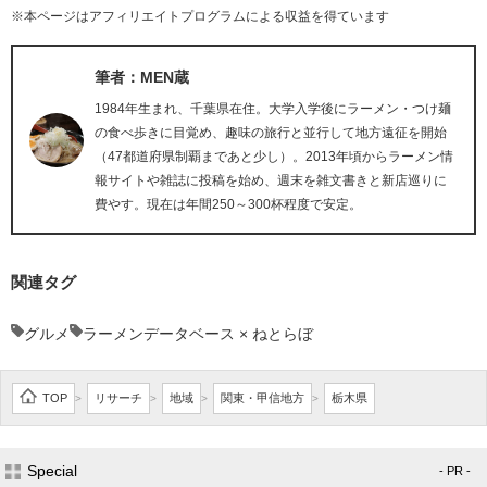
※本ページはアフィリエイトプログラムによる収益を得ています
筆者：MEN蔵
1984年生まれ、千葉県在住。大学入学後にラーメン・つけ麺
の食べ歩きに目覚め、趣味の旅行と並行して地方遠征を開始
（47都道府県制覇まであと少し）。2013年頃からラーメン情
報サイトや雑誌に投稿を始め、週末を雑文書きと新店巡りに
費やす。現在は年間250～300杯程度で安定。
関連タグ
グルメ
ラーメンデータベース × ねとらぼ
TOP
リサーチ
地域
関東・甲信地方
栃木県
>
>
>
>
Special
- PR -