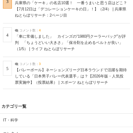
3
兵庫県の「ケーキ」の名店10選！ 一番うまいと思う店はどこ？
【7月12日は「デコレーションケーキの日」！】（2/4） | 兵庫県
ねとらぼリサーチ：2ページ目
コメント数：
4
4
「車に常備しました」 カインズの“1980円クーラーバッグ”が評
判 「ちょうどいい大きさ」「保冷剤を止めるベルトが良い」
（1/5） | ライフ ねとらぼリサーチ
コメント数：
3
5
【バレーボール】ネーションズリーグ日本ラウンドで活躍を期待
している「日本男子バレー代表選手」は？【2026年版・人気投
票実施中】（投票結果） | スポーツ ねとらぼリサーチ
カテゴリ一覧
IT・科学