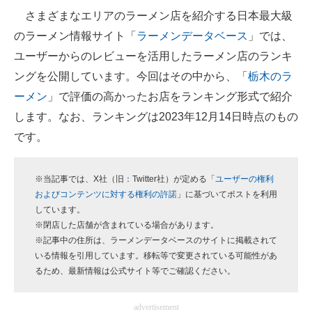
さまざまなエリアのラーメン店を紹介する日本最大級
ITの今と未来を見通す
のラーメン情報サイト「
ラーメンデータベース
」では、
ユーザーからのレビューを活用したラーメン店のランキ
スマホと通信の最新トレンド
ングを公開しています。今回はその中から、「
栃木のラ
進化するPCとデバイスの未来
ーメン
」で評価の高かったお店をランキング形式で紹介
します。なお、ランキングは2023年12月14日時点のもの
好きが集まる 比べて選べる
です。
ビジネスと働き方のヒント
AI活用のいまが分かる
※当記事では、X社（旧：Twitter社）が定める「
ユーザーの権利
およびコンテンツに対する権利の許諾
」に基づいてポストを利用
企業ITのトレンドを詳説
しています。
※閉店した店舗が含まれている場合があります。
経営リーダーのコミュニティ
※記事中の住所は、ラーメンデータベースのサイトに掲載されて
いる情報を引用しています。移転等で変更されている可能性があ
マーケ×ITの今がよく分かる
るため、最新情報は公式サイト等でご確認ください。
ITエンジニア向け専門サイト
advertisement