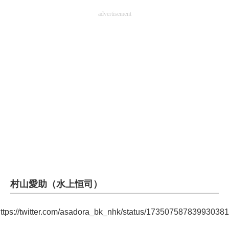
advertisement
村山愛助（水上恒司）
ttps://twitter.com/asadora_bk_nhk/status/17350758783993038