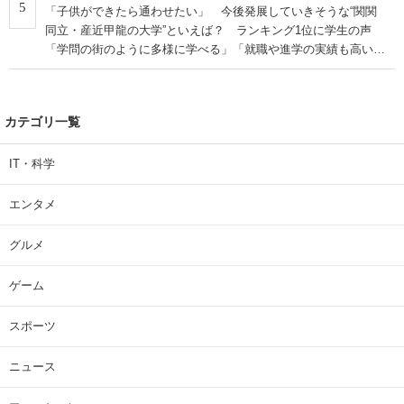
5
「子供ができたら通わせたい」 今後発展していきそうな“関関
同立・産近甲龍の大学”といえば？ ランキング1位に学生の声
「学問の街のように多様に学べる」「就職や進学の実績も高い」
| 大学 ねとらぼリサーチ
カテゴリ一覧
IT・科学
エンタメ
グルメ
ゲーム
スポーツ
ニュース