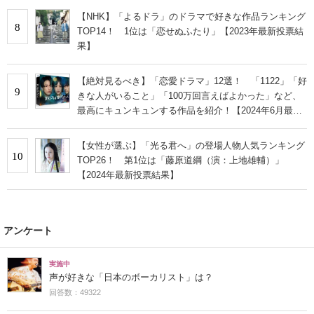
【NHK】「よるドラ」のドラマで好きな作品ランキング
8
TOP14！ 1位は「恋せぬふたり」【2023年最新投票結
果】
【絶対見るべき】「恋愛ドラマ」12選！ 「1122」「好
9
きな人がいること」「100万回言えばよかった」など、
最高にキュンキュンする作品を紹介！【2024年6月最新
版】
【女性が選ぶ】「光る君へ」の登場人物人気ランキング
10
TOP26！ 第1位は「藤原道綱（演：上地雄輔）」
【2024年最新投票結果】
アンケート
実施中
声が好きな「日本のボーカリスト」は？
回答数：49322