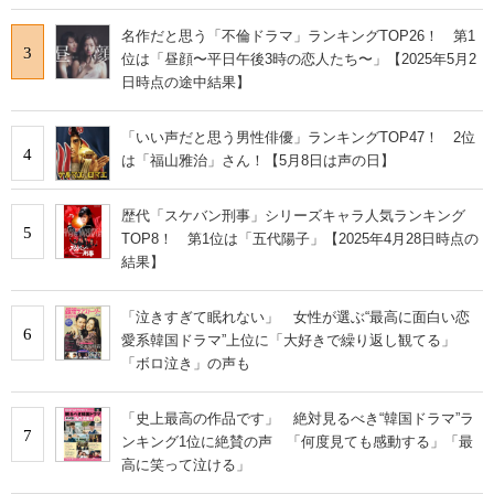
名作だと思う「不倫ドラマ」ランキングTOP26！ 第1
3
位は「昼顔〜平日午後3時の恋人たち〜」【2025年5月2
日時点の途中結果】
「いい声だと思う男性俳優」ランキングTOP47！ 2位
4
は「福山雅治」さん！【5月8日は声の日】
歴代「スケバン刑事」シリーズキャラ人気ランキング
5
TOP8！ 第1位は「五代陽子」【2025年4月28日時点の
結果】
「泣きすぎて眠れない」 女性が選ぶ“最高に面白い恋
6
愛系韓国ドラマ”上位に「大好きで繰り返し観てる」
「ボロ泣き」の声も
「史上最高の作品です」 絶対見るべき“韓国ドラマ”ラ
7
ンキング1位に絶賛の声 「何度見ても感動する」「最
高に笑って泣ける」