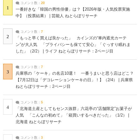
コメント数：
20
1
一番好きな「韓国の男性俳優」は？【2026年版・人気投票実施
中】（投票結果） | 芸能人 ねとらぼリサーチ
コメント数：
7
2
「もっと早く買えば良かった」 カインズの“車内遮光カーテ
ン”が大人気 「プライバシーも保てて安心」「ぐっすり眠れま
した」（2/2） | ライフ ねとらぼリサーチ：2ページ目
コメント数：
7
3
兵庫県の「ケーキ」の名店10選！ 一番うまいと思う店はどこ？
【7月12日は「デコレーションケーキの日」！】（2/4） | 兵庫県
ねとらぼリサーチ：2ページ目
コメント数：
5
4
「北海道土産としてもセンス抜群」六花亭の“店舗限定”お菓子が
人気 「こんなの初めて」「箱買いするべきだった」（1/2） |
北海道 ねとらぼリサーチ
コメント数：
3