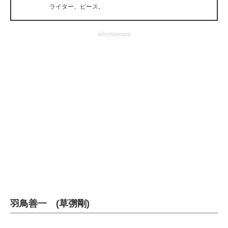
ライター、ピース。
企業向けIT製品の総合サイト
IT製品の技術・比較・事例
advertisement
製造業のIT導入・活用を支援
モノづくり技術者専門サイト
エレクトロニクス専門サイト
電子設計の基本と応用
エネルギーの専門メディア
建設×テクノロジーの最前線
ちょっと気になるネットの話題
羽鳥善一 (草彅剛)