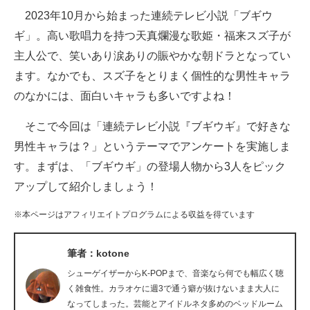
2023年10月から始まった連続テレビ小説「ブギウ
ITの今と未来を見通す
ギ」。高い歌唱力を持つ天真爛漫な歌姫・福来スズ子が
主人公で、笑いあり涙ありの賑やかな朝ドラとなってい
スマホと通信の最新トレンド
ます。なかでも、スズ子をとりまく個性的な男性キャラ
進化するPCとデバイスの未来
のなかには、面白いキャラも多いですよね！
好きが集まる 比べて選べる
そこで今回は「連続テレビ小説『ブギウギ』で好きな
男性キャラは？」というテーマでアンケートを実施しま
ビジネスと働き方のヒント
す。まずは、「ブギウギ」の登場人物から3人をピック
AI活用のいまが分かる
アップして紹介しましょう！
企業ITのトレンドを詳説
※本ページはアフィリエイトプログラムによる収益を得ています
経営リーダーのコミュニティ
筆者：kotone
マーケ×ITの今がよく分かる
シューゲイザーからK-POPまで、音楽なら何でも幅広く聴
く雑食性。カラオケに週3で通う癖が抜けないまま大人に
ITエンジニア向け専門サイト
なってしまった。芸能とアイドルネタ多めのベッドルーム