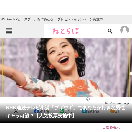
🎁 Switch 2と『スプラ』新作あたる！ プレゼントキャンペーン実施中
ねとらぼメニュー
TOP
ニュース
エンタメ
クイズ
グルメ
地域
住まい
教育・育児
動物
リサーチ
ドラマ
2023/12/25 08:00（公開）
出典：Amazon.co.jp
会員記事
NHK連続テレビ小説「ブギウギ」であなたが好きな男性
X
Share
LINE
hatena
21
キャラは誰？【人気投票実施中】
メディア
目次を表示
注目記事を集めた総合ページ