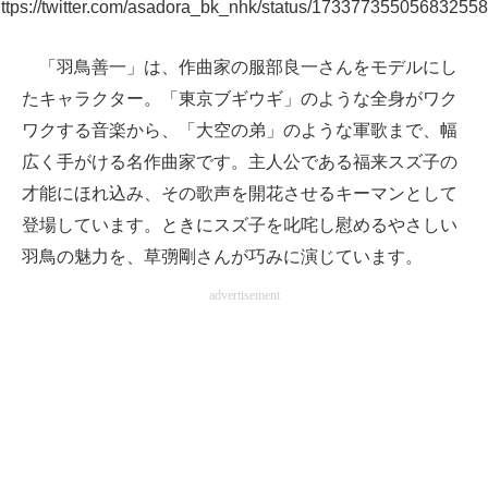
ttps://twitter.com/asadora_bk_nhk/status/17337735505683255
「羽鳥善一」は、作曲家の服部良一さんをモデルにし
たキャラクター。「東京ブギウギ」のような全身がワク
ワクする音楽から、「大空の弟」のような軍歌まで、幅
広く手がける名作曲家です。主人公である福来スズ子の
才能にほれ込み、その歌声を開花させるキーマンとして
登場しています。ときにスズ子を叱咤し慰めるやさしい
羽鳥の魅力を、草彅剛さんが巧みに演じています。
advertisement