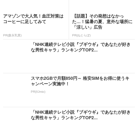
アマゾンで大人気！血圧対策は
【話題】その発想はなかっ
コーヒーに足してみて
た…！猛暑の夏、意外な場所に
「涼しい」広告
PR(森永乳業)
PR(ねとらぼ)
「NHK連続テレビ小説『ブギウギ』であなたが好き
な男性キャラ」ランキングTOP2...
スマホ2GBで月額850円～ 格安SIMをお得に使うキ
ャンペーン実施中！
PR(IIJmio)
「NHK連続テレビ小説『ブギウギ』であなたが好き
な男性キャラ」ランキングTOP2...