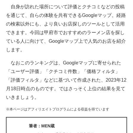
自身が訪れた場所について評価とクチコミなどの投稿
ITの今と未来を見通す
を通じて、自らの体験を共有できるGoogleマップ。経路
の検索以外にも、より良いお店探しのツールとして活用
スマホと通信の最新トレンド
できます。今回は甲府市でおすすめのラーメン店を探し
進化するPCとデバイスの未来
ている人に向けて、Googleマップ上で人気のお店を紹介
します。
好きが集まる 比べて選べる
なおこのランキングは、Googleマップに寄せられた
ビジネスと働き方のヒント
「ユーザー評価」「クチコミ件数」「価格フィルタ」
AI活用のいまが分かる
「評価フィルタ」などに基づいて作成された、2023年12
月18日時点のものです。ではさっそく上位の結果を見て
企業ITのトレンドを詳説
いきましょう。
経営リーダーのコミュニティ
※本ページはアフィリエイトプログラムによる収益を得ています
マーケ×ITの今がよく分かる
筆者：MEN蔵
ITエンジニア向け専門サイト