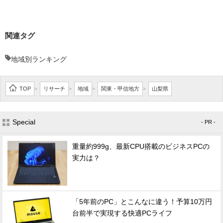
関連タグ
地域別ランキング
TOP
リサーチ
地域
関東・甲信地方
山梨県
>
>
>
>
Special
- PR -
重量約999g、最新CPU搭載のビジネスPCの
実力は？
「5年前のPC」とこんなに違う！予算10万円
台前半で実現する快適PCライフ