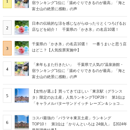
1
宿ランキング”1位に「湯めぐりできるのが最高」「海と
富士山の絶景に感動」の声
日本の伝統的な涼を感じながらゆったりとくつろげるお
2
店などを紹介！ 千葉県の「かき氷」の名店10選！
千葉県の「かき氷」の名店10選！ 一番うまいと思う店
3
はどこ？【人気投票実施中】
「来年もまた行きたい」 千葉県で人気の“温泉旅館・
4
宿ランキング”1位に「湯めぐりできるのが最高」「海と
富士山の絶景に感動」の声
【女性が選ぶ】買ってきてほしい「東京駅（グランス
5
タ）限定のお土産」人気ランキングTOP29！ 第1位は
「キャラメルバターサンドイッチ レーズン＆ショコラ
アプリコット」【2026年最新調査結果】
コスパ最強の「バラマキ東京土産」ランキング
6
TOP10！ 第1位は「かりんといろは 24個入」【2024年