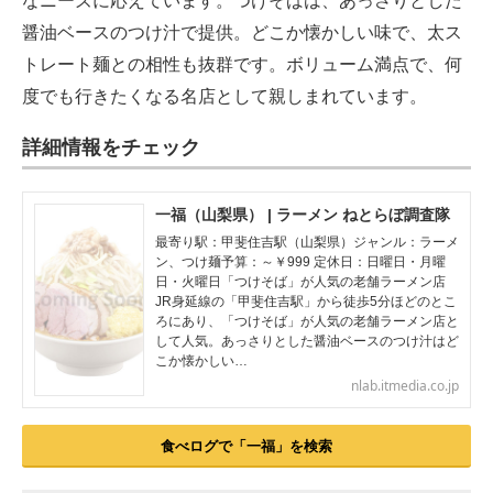
なニーズに応えています。つけそばは、あっさりとした
醤油ベースのつけ汁で提供。どこか懐かしい味で、太ス
トレート麺との相性も抜群です。ボリューム満点で、何
度でも行きたくなる名店として親しまれています。
詳細情報をチェック
一福（山梨県） | ラーメン ねとらぼ調査隊
最寄り駅：甲斐住吉駅（山梨県）ジャンル：ラーメ
ン、つけ麺予算：～￥999 定休日：日曜日・月曜
日・火曜日「つけそば」が人気の老舗ラーメン店
JR身延線の「甲斐住吉駅」から徒歩5分ほどのとこ
ろにあり、「つけそば」が人気の老舗ラーメン店と
して人気。あっさりとした醤油ベースのつけ汁はど
こか懐かしい…
nlab.itmedia.co.jp
食べログで「一福」を検索