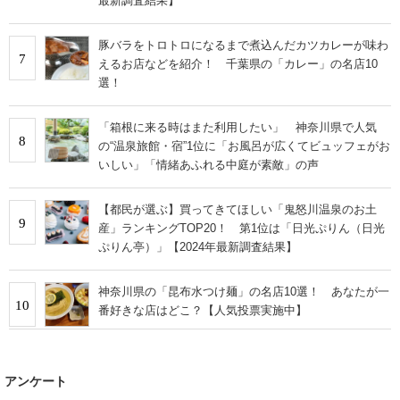
最新調査結果】
豚バラをトロトロになるまで煮込んだカツカレーが味わ
7
えるお店などを紹介！ 千葉県の「カレー」の名店10
選！
「箱根に来る時はまた利用したい」 神奈川県で人気
8
の“温泉旅館・宿”1位に「お風呂が広くてビュッフェがお
いしい」「情緒あふれる中庭が素敵」の声
【都民が選ぶ】買ってきてほしい「鬼怒川温泉のお土
9
産」ランキングTOP20！ 第1位は「日光ぷりん（日光
ぷりん亭）」【2024年最新調査結果】
神奈川県の「昆布水つけ麺」の名店10選！ あなたが一
10
番好きな店はどこ？【人気投票実施中】
アンケート