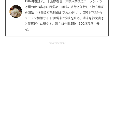
1984年生まれ、千葉県在住。大学入学後にラーメン・つ
企業向けIT製品の総合サイト
け麺の食べ歩きに目覚め、趣味の旅行と並行して地方遠征
を開始（47都道府県制覇まであと少し）。2013年頃から
IT製品の技術・比較・事例
ラーメン情報サイトや雑誌に投稿を始め、週末を雑文書き
と新店巡りに費やす。現在は年間250～300杯程度で安
製造業のIT導入・活用を支援
定。
モノづくり技術者専門サイト
advertisement
エレクトロニクス専門サイト
電子設計の基本と応用
エネルギーの専門メディア
建設×テクノロジーの最前線
ちょっと気になるネットの話題