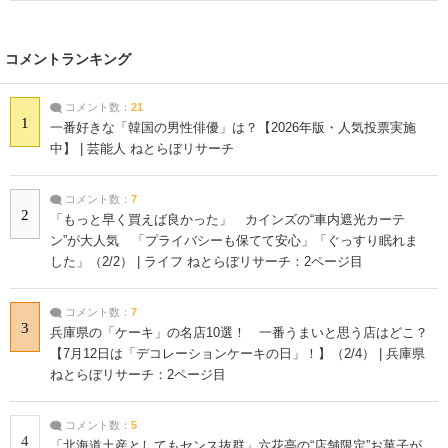
コメントランキング
コメント数：
21
1
一番好きな「韓国の男性俳優」は？【2026年版・人気投票実施
中】 | 芸能人 ねとらぼリサーチ
コメント数：
7
2
「もっと早く買えば良かった」 カインズの“車内遮光カーテ
ン”が大人気 「プライバシーも保てて安心」「ぐっすり眠れま
した」（2/2） | ライフ ねとらぼリサーチ：2ページ目
コメント数：
7
3
兵庫県の「ケーキ」の名店10選！ 一番うまいと思う店はどこ？
【7月12日は「デコレーションケーキの日」！】（2/4） | 兵庫県
ねとらぼリサーチ：2ページ目
コメント数：
5
4
「北海道土産としてもセンス抜群」六花亭の“店舗限定”お菓子が