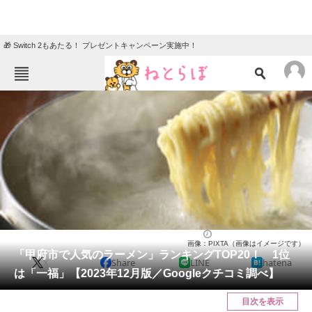
🎁 Switch 2もあたる！ プレゼントキャンペーン実施中！
ねとらぼメニュー
TOP
ニュース
エンタメ
クイズ
グルメ
地域
住まい
教育・育児
動物
リサーチ
山梨県
2023/12/18 21:05（公開）
画像：PIXTA（画像はイメージです）
会員記事
「甲府市で人気のラーメン」ランキングTOP20！ 1位
X
Share
LINE
hatena
は「一福」【2023年12月版／Googleクチコミ調べ】
メディア
目次を表示
注目記事を集めた総合ページ