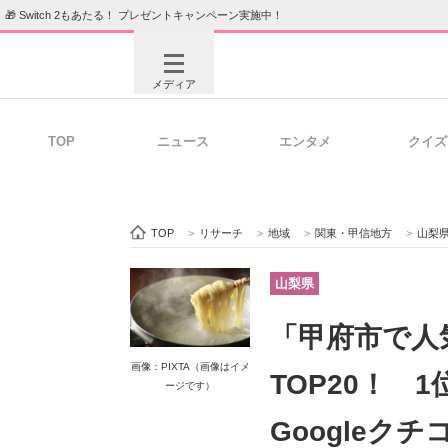
🎁 Switch 2もあたる！ プレゼントキャンペーン実施中！
メディア
TOP
ニュース
エンタメ
クイズ
注目記事を集めた総合ページ
ITの今
TOP
>
リサーチ
>
地域
>
関東・甲信地方
>
山梨
ビジネスと働き方のヒント
AI活用
山梨県
「甲府市で人
画像：PIXTA（画像はイメ
ITエンジニア向け専門サイト
企業向けI
TOP20！ 
ージです）
Googleク