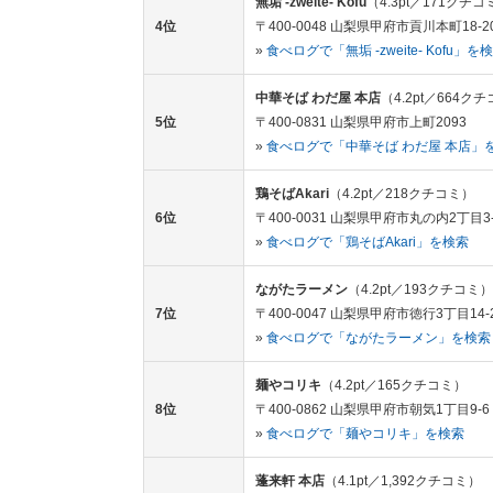
無垢 -zweite- Kofu
（4.3pt／171クチコ
4位
〒400-0048 山梨県甲府市貢川本町18-2
»
食べログで「無垢 -zweite- Kofu」を
中華そば わだ屋 本店
（4.2pt／664ク
5位
〒400-0831 山梨県甲府市上町2093
»
食べログで「中華そば わだ屋 本店」
鶏そばAkari
（4.2pt／218クチコミ）
6位
〒400-0031 山梨県甲府市丸の内2丁目3-
»
食べログで「鶏そばAkari」を検索
ながたラーメン
（4.2pt／193クチコミ）
7位
〒400-0047 山梨県甲府市徳行3丁目14-
»
食べログで「ながたラーメン」を検索
麺やコリキ
（4.2pt／165クチコミ）
8位
〒400-0862 山梨県甲府市朝気1丁目9-6
»
食べログで「麺やコリキ」を検索
蓬来軒 本店
（4.1pt／1,392クチコミ）