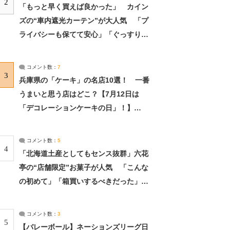
2
「もっと早く買えば良かった」 カイン
ズの“車内遮光カーテン”が大人気 「プ
ライバシーも保てて安心」「ぐっすり眠
れました」（2/2） | ライフ ねとらぼリ
サーチ：2ページ目
コメント数：
7
3
兵庫県の「ケーキ」の名店10選！ 一番
うまいと思う店はどこ？【7月12日は
「デコレーションケーキの日」！】
（2/4） | 兵庫県 ねとらぼリサーチ：2ペ
ージ目
コメント数：
5
4
「北海道土産としてもセンス抜群」六花
亭の“店舗限定”お菓子が人気 「こんな
の初めて」「箱買いするべきだった」
（1/2） | 北海道 ねとらぼリサーチ
コメント数：
3
5
【バレーボール】ネーションズリーグ日