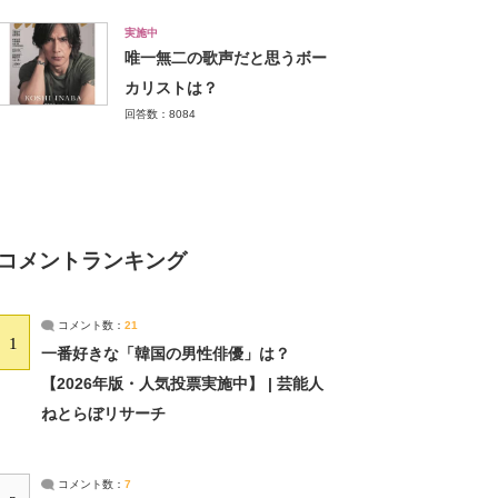
実施中
唯一無二の歌声だと思うボー
カリストは？
回答数：8084
コメントランキング
コメント数：
21
1
一番好きな「韓国の男性俳優」は？
【2026年版・人気投票実施中】 | 芸能人
ねとらぼリサーチ
コメント数：
7