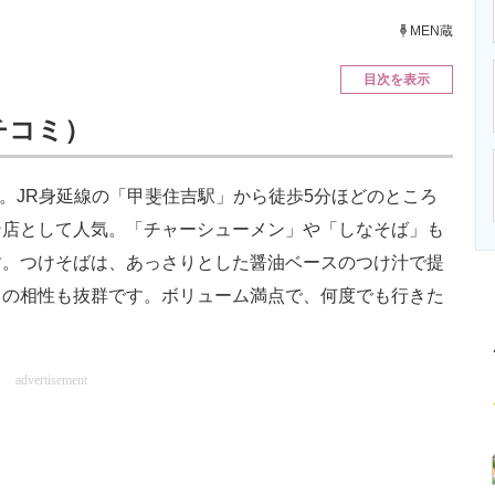
ニクス専門サイト
電子設計の基本と応用
エネルギーの専
MEN蔵
目次を表示
クチコミ）
。JR身延線の「甲斐住吉駅」から徒歩5分ほどのところ
ン店として人気。「チャーシューメン」や「しなそば」も
す。つけそばは、あっさりとした醤油ベースのつけ汁で提
との相性も抜群です。ボリューム満点で、何度でも行きた
advertisement