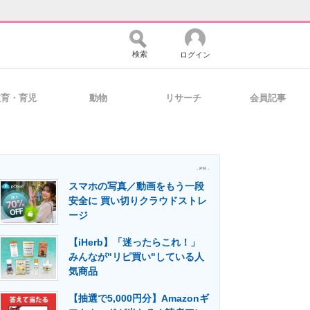
検索
ログイン
教育・育児
動物
リサーチ
会員記事
バイスの未来
好きが集まる 比べて選べる
- PR -
スマホの写真／動画をもう一段
コミュニティ
マーケ×ITの今がよく分かる
安全に 買い切りクラウドストレ
ージ
【iHerb】「迷ったらこれ！」
・活用を支援
みんなが"リピ買い"している人
気商品
【抽選で5,000円分】Amazonギ