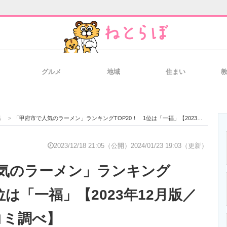
グルメ
地域
住まい
と未来を見通す
スマホと通信の最新トレンド
進化するPCとデ
県
>
「甲府市で人気のラーメン」ランキングTOP20！ 1位は「一福」【2023年12月版／Googleクチコミ調べ】
のいまが分かる
企業ITのトレンドを詳説
経営リーダーの
2023/12/18 21:05（公開）
2024/01/23 19:03（更新）
気のラーメン」ランキング
T製品の総合サイト
IT製品の技術・比較・事例
製造業のIT導入
1位は「一福」【2023年12月版／
チコミ調べ】