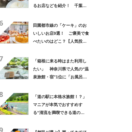
るお店などを紹介！ 千葉県
の「カレー」の名店10選！
6
田園都市線の「ケーキ」のお
いしいお店9選！ ご褒美で食
べたいのはどこ？【人気投票
実施中】
7
「箱根に来る時はまた利用し
たい」 神奈川県で人気の“温
泉旅館・宿”1位に「お風呂が
広くてビュッフェがおいし
8
い」「情緒あふれる中庭が素
「道の駅に本格水族館！？」
敵」の声
マニアが本気でおすすめす
る“清流を満喫できる道の
駅”が凄すぎた！「まるで川の
9
底」「足湯もダムカレーも」