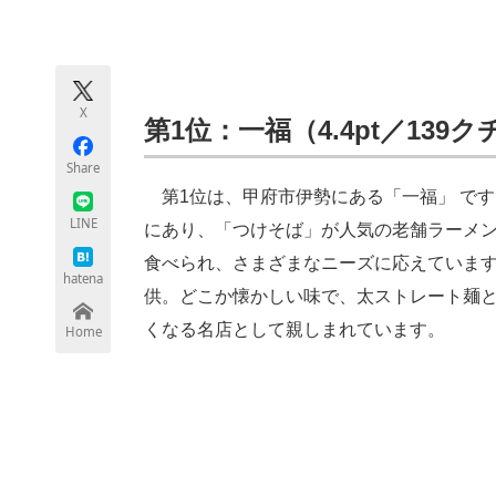
モノづくり技術者専門サイト
エレクトロ
X
ちょっと気になるネットの話題
第1位：一福（4.4pt／139
Share
第1位は、甲府市伊勢にある「一福」 です
LINE
にあり、「つけそば」が人気の老舗ラーメ
食べられ、さまざまなニーズに応えていま
hatena
供。どこか懐かしい味で、太ストレート麺
くなる名店として親しまれています。
Home