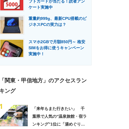
フトカードが当たる！読者アン
門メディア
建設×テクノロジーの最前線
ケート実施中
重量約999g、最新CPU搭載のビ
ジネスPCの実力は？
スマホ2GBで月額850円～ 格安
SIMをお得に使うキャンペーン
実施中！
「関東・甲信地方」のアクセスラン
キング
1
「来年もまた行きたい」 千
葉県で人気の“温泉旅館・宿ラ
ンキング”1位に「湯めぐりで