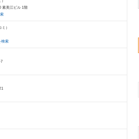
ミ）
0 素美江ビル 1階
検索
チコミ）
を検索
7
21