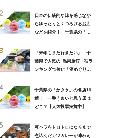
きるのが最高」「海と富士山
2
の絶景に感動」の声
日本の伝統的な涼を感じなが
らゆったりとくつろげるお店
などを紹介！ 千葉県の「か
き氷」の名店10選！
3
「来年もまた行きたい」 千
葉県で人気の“温泉旅館・宿ラ
ンキング”1位に「湯めぐりで
きるのが最高」「海と富士山
4
の絶景に感動」の声
千葉県の「かき氷」の名店10
選！ 一番うまいと思う店は
どこ？【人気投票実施中】
5
豚バラをトロトロになるまで
煮込んだカツカレーが味わえ