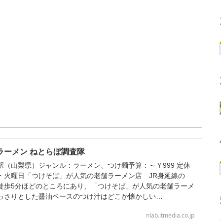
 ラーメン ねとらぼ調査隊
駅（山梨県）ジャンル：ラーメン、つけ麺予算：～￥999 定休
・火曜日「つけそば」が人気の老舗ラーメン店 JR身延線の
徒歩5分ほどのところにあり、「つけそば」が人気の老舗ラーメ
っさりとした醤油ベースのつけ汁はどこか懐かしい…
nlab.itmedia.co.jp