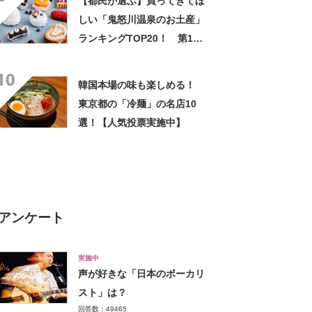
【都民が選ぶ】買ってきてほ
【実地レビュー】
しい「鬼怒川温泉のお土産」
ランキングTOP20！ 第1位
は「日光ぷりん（日光ぷりん
10
亭）」【2024年最新調査結
韓国本場の味も楽しめる！
果】
東京都の「冷麺」の名店10
選！【人気投票実施中】
アンケート
実施中
声が好きな「日本のボーカリ
スト」は？
回答数：49465