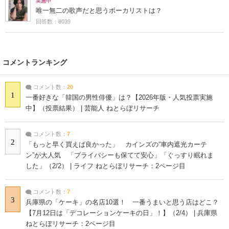
実施中
唯一無二の歌声だと思うボーカリストは？
回答数：8039
コメントランキング
コメント数：
20
1
一番好きな「韓国の男性俳優」は？【2026年版・人気投票実施
中】（投票結果） | 芸能人 ねとらぼリサーチ
コメント数：
7
2
「もっと早く買えば良かった」 カインズの“車内遮光カーテ
ン”が大人気 「プライバシーも保てて安心」「ぐっすり眠れま
した」（2/2） | ライフ ねとらぼリサーチ：2ページ目
コメント数：
7
3
兵庫県の「ケーキ」の名店10選！ 一番うまいと思う店はどこ？
【7月12日は「デコレーションケーキの日」！】（2/4） | 兵庫県
ねとらぼリサーチ：2ページ目