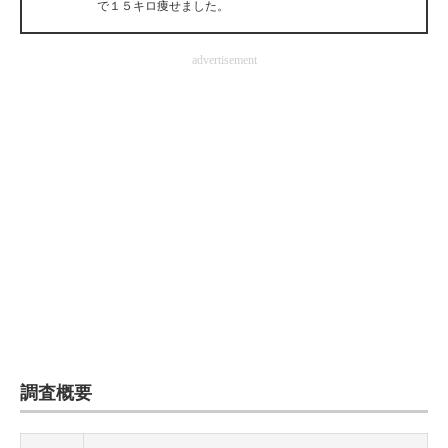
で１５キロ痩せました。
企業向けIT製品の総合サイト
advertisement
IT製品の技術・比較・事例
製造業のIT導入・活用を支援
モノづくり技術者専門サイト
エレクトロニクス専門サイト
電子設計の基本と応用
エネルギーの専門メディア
建設×テクノロジーの最前線
ちょっと気になるネットの話題
調査概要