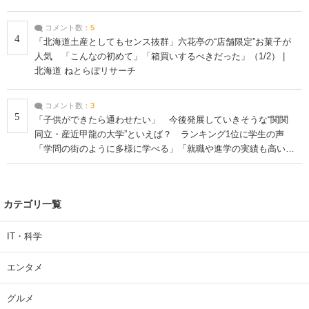
コメント数：
5
4
「北海道土産としてもセンス抜群」六花亭の“店舗限定”お菓子が
人気 「こんなの初めて」「箱買いするべきだった」（1/2） |
北海道 ねとらぼリサーチ
コメント数：
3
5
「子供ができたら通わせたい」 今後発展していきそうな“関関
同立・産近甲龍の大学”といえば？ ランキング1位に学生の声
「学問の街のように多様に学べる」「就職や進学の実績も高い」
| 大学 ねとらぼリサーチ
カテゴリ一覧
IT・科学
エンタメ
グルメ