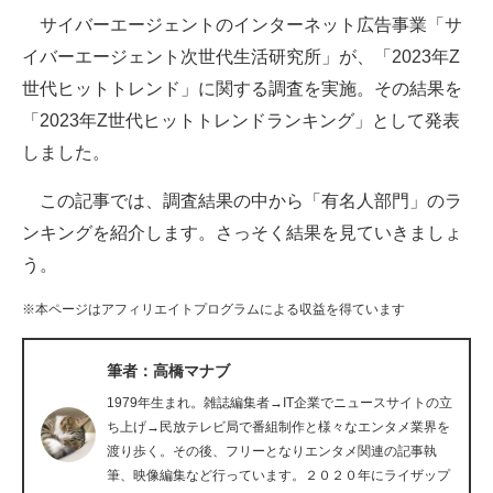
サイバーエージェントのインターネット広告事業「サ
ITの今と未来を見通す
イバーエージェント次世代生活研究所」が、「2023年Z
世代ヒットトレンド」に関する調査を実施。その結果を
スマホと通信の最新トレンド
「2023年Z世代ヒットトレンドランキング」として発表
進化するPCとデバイスの未来
しました。
好きが集まる 比べて選べる
この記事では、調査結果の中から「有名人部門」のラ
ンキングを紹介します。さっそく結果を見ていきましょ
ビジネスと働き方のヒント
う。
AI活用のいまが分かる
※本ページはアフィリエイトプログラムによる収益を得ています
企業ITのトレンドを詳説
筆者：高橋マナブ
経営リーダーのコミュニティ
1979年生まれ。雑誌編集者→IT企業でニュースサイトの立
マーケ×ITの今がよく分かる
ち上げ→民放テレビ局で番組制作と様々なエンタメ業界を
渡り歩く。その後、フリーとなりエンタメ関連の記事執
ITエンジニア向け専門サイト
筆、映像編集など行っています。２０２０年にライザップ