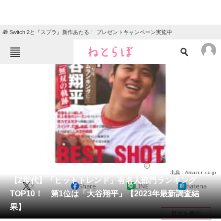
🎁 Switch 2と『スプラ』新作あたる！ プレゼントキャンペーン実施中
ねとらぼメニュー
TOP
ニュース
エンタメ
クイズ
グルメ
地域
住まい
教育・育児
動物
リサーチ
芸能人
2023/12/27 12:10（公開）
出典：Amazon.co.jp
会員記事
【Z世代】「ヒットトレンド」有名人部門ランキング
X
Share
LINE
hatena
TOP10！ 第1位は「大谷翔平」【2023年最新調査結
メディア
果】
目次を表示
注目記事を集めた総合ページ