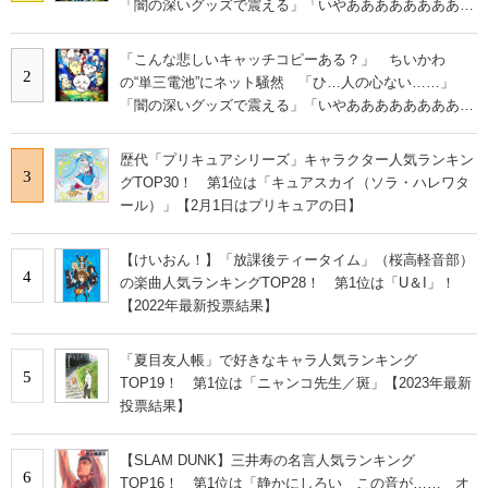
「闇の深いグッズで震える」「いやあああああああああ
あ」
「こんな悲しいキャッチコピーある？」 ちいかわ
2
の“単三電池”にネット騒然 「ひ…人の心ない……」
「闇の深いグッズで震える」「いやあああああああああ
あ」
歴代「プリキュアシリーズ」キャラクター人気ランキン
3
グTOP30！ 第1位は「キュアスカイ（ソラ・ハレワタ
ール）」【2月1日はプリキュアの日】
【けいおん！】「放課後ティータイム」（桜高軽音部）
4
の楽曲人気ランキングTOP28！ 第1位は「U＆I」！
【2022年最新投票結果】
「夏目友人帳」で好きなキャラ人気ランキング
5
TOP19！ 第1位は「ニャンコ先生／斑」【2023年最新
投票結果】
【SLAM DUNK】三井寿の名言人気ランキング
6
TOP16！ 第1位は「静かにしろい この音が…… オ