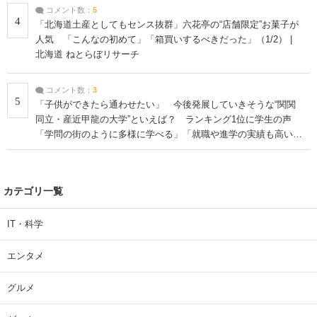
コメント数：
5
4
「北海道土産としてもセンス抜群」六花亭の“店舗限定”お菓子が
人気 「こんなの初めて」「箱買いするべきだった」（1/2） |
北海道 ねとらぼリサーチ
コメント数：
3
5
「子供ができたら通わせたい」 今後発展していきそうな“関関
同立・産近甲龍の大学”といえば？ ランキング1位に学生の声
「学問の街のように多様に学べる」「就職や進学の実績も高い」
| 大学 ねとらぼリサーチ
カテゴリ一覧
IT・科学
エンタメ
グルメ