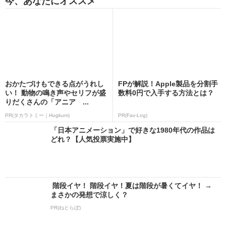
今、あなたにオススメ
おかたづけもできる点がうれし
FPが解説！Apple製品を分割手
い！ 動物の鳴き声やセリフが盛
数料0円で入手する方法とは？
りだくさんの「アニア ...
PR(タカラトミー｜Hugkum)
PR(Fav-Log)
「日本アニメーション」で好きな1980年代の作品は
どれ？【人気投票実施中】
階段イヤ！ 階段イヤ！夏は階段が暑くてイヤ！ →
まさかの発想で涼しく？
PR(ねとらぼ)