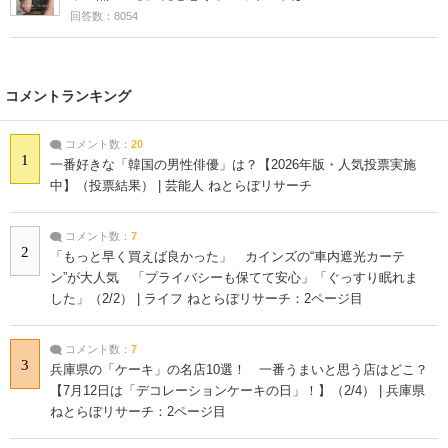
回答数：8054
コメントランキング
コメント数：
20
1
一番好きな「韓国の男性俳優」は？【2026年版・人気投票実施
中】（投票結果） | 芸能人 ねとらぼリサーチ
コメント数：
7
2
「もっと早く買えば良かった」 カインズの“車内遮光カーテ
ン”が大人気 「プライバシーも保てて安心」「ぐっすり眠れま
した」（2/2） | ライフ ねとらぼリサーチ：2ページ目
コメント数：
7
3
兵庫県の「ケーキ」の名店10選！ 一番うまいと思う店はどこ？
【7月12日は「デコレーションケーキの日」！】（2/4） | 兵庫県
ねとらぼリサーチ：2ページ目