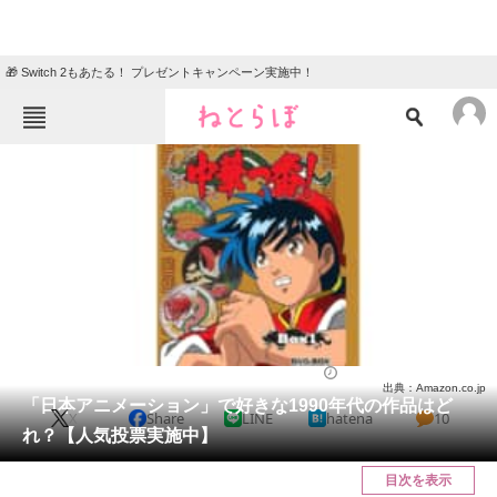
🎁 Switch 2もあたる！ プレゼントキャンペーン実施中！
ねとらぼメニュー
TOP
ニュース
エンタメ
クイズ
グルメ
地域
住まい
教育・育児
動物
リサーチ
アニメ
2024/01/10 21:15（公開）
出典：Amazon.co.jp
会員記事
「日本アニメーション」で好きな1990年代の作品はど
X
Share
LINE
hatena
10
れ？【人気投票実施中】
メディア
目次を表示
注目記事を集めた総合ページ