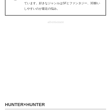
ています。好きなジャンルはSFとファンタジー、3D酔い
企業向けIT製品の総合サイト
しやすいのが最近の悩み。
IT製品の技術・比較・事例
advertisement
製造業のIT導入・活用を支援
モノづくり技術者専門サイト
エレクトロニクス専門サイト
電子設計の基本と応用
エネルギーの専門メディア
建設×テクノロジーの最前線
ちょっと気になるネットの話題
HUNTER×HUNTER