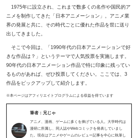
1975年に設立され、これまで数多くの名作や国民的ア
ITの今と未来を見通す
ニメを制作してきた「日本アニメーション」。アニメ業
界の発展と共に、その時代ごとに優れた作品を世に送り
スマホと通信の最新トレンド
出してきました。
進化するPCとデバイスの未来
そこで今回は、「1990年代の日本アニメーションで好
好きが集まる 比べて選べる
きな作品は？」というテーマで人気投票を実施します。
90年代の日本アニメーション作品で特に印象に残ってい
ビジネスと働き方のヒント
るものがあれば、ぜひ投票してください。ここでは、3
AI活用のいまが分かる
作品をピックアップして紹介します。
企業ITのトレンドを詳説
※本ページはアフィリエイトプログラムによる収益を得ています
経営リーダーのコミュニティ
筆者：兄じゃ
マーケ×ITの今がよく分かる
アニメ、漫画、ゲームに多くを捧げている人。大学時代は
漫研に所属し、同人誌やWebコミックを発表していまし
ITエンジニア向け専門サイト
た。現在はアニメやゲームのレビュー記事を中心に執筆し