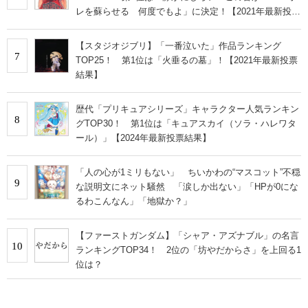
レを蘇らせる 何度でもよ」に決定！【2021年最新投票
結果】
【スタジオジブリ】「一番泣いた」作品ランキング
7
TOP25！ 第1位は「火垂るの墓」！【2021年最新投票
結果】
歴代「プリキュアシリーズ」キャラクター人気ランキン
8
グTOP30！ 第1位は「キュアスカイ（ソラ・ハレワタ
ール）」【2024年最新投票結果】
「人の心が1ミリもない」 ちいかわの“マスコット”不穏
9
な説明文にネット騒然 「涙しか出ない」「HPが0にな
るわこんなん」「地獄か？」
【ファーストガンダム】「シャア・アズナブル」の名言
10
ランキングTOP34！ 2位の「坊やだからさ」を上回る1
位は？