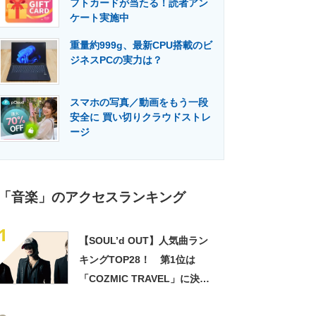
フトカードが当たる！読者アン
門メディア
建設×テクノロジーの最前線
ケート実施中
重量約999g、最新CPU搭載のビ
ジネスPCの実力は？
スマホの写真／動画をもう一段
安全に 買い切りクラウドストレ
ージ
「音楽」のアクセスランキング
1
【SOUL’d OUT】人気曲ラン
キングTOP28！ 第1位は
「COZMIC TRAVEL」に決
定！ 【2021年最新結果】