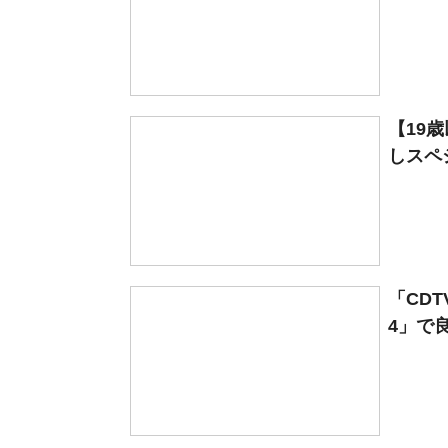
【19
しスペシ
「CD
4」で良