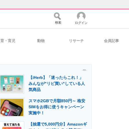
検索
ログイン
教育・育児
動物
リサーチ
会員記事
バイスの未来
好きが集まる 比べて選べる
- PR -
【iHerb】「迷ったらこれ！」
コミュニティ
マーケ×ITの今がよく分かる
みんなが"リピ買い"している人
気商品
スマホ2GBで月額850円～ 格安
・活用を支援
SIMをお得に使うキャンペーン
実施中！
【抽選で5,000円分】Amazonギ