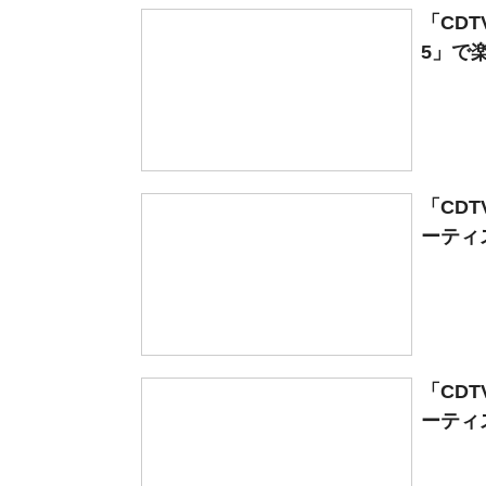
「CD
5」で楽
「CD
ーティス
「CD
ーティス