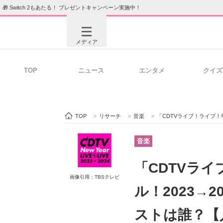
🎁 Switch 2もあたる！ プレゼントキャンペーン実施中！
メディア
TOP
ニュース
エンタメ
クイズ
注目記事を集めた総合ページ
ITの今
TOP
>
リサーチ
>
音楽
>
「CDTVライブ！ライブ！年
ビジネスと働き方のヒント
AI活用
音楽
「CDTVラ
画像引用：TBSテレビ
ITエンジニア向け専門サイト
企業向けI
ル！2023→
ストは誰？【