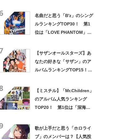
二」【2024年最新投票結果】
6
名曲だと思う「B'z」のシング
ルランキングTOP30！ 第1
位は「LOVE PHANTOM」
【2024年最新投票結果】
7
【サザンオールスターズ】あ
なたの好きな「サザン」のア
ルバムランキングTOP15！
第1位は「KAMAKURA」に決
8
定！【2023年最新投票結果】
【ミスチル】「Mr.Children」
のアルバム人気ランキング
TOP20！ 第1位は「深海」
【2023年最新調査結果】
9
歌が上手だと思う「ホロライ
ブ」のメンバーは？【人気投