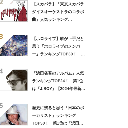
2
【スカパラ】「東京スカパラ
ダイスオーケストラのコラボ
曲」人気ランキング
TOP27！ 1位は「明日以外
3
すべて燃やせ（feat.宮本浩
【ホロライブ】歌が上手だと
次）」【2021年最新投票結
思う「ホロライブのメンバ
果】
ー」ランキングTOP30！ 第
1位は「星街すいせい」
4
【2024年12月17日時点】
「浜田省吾のアルバム」人気
ランキングTOP24！ 第1位
は「J.BOY」【2024年最新投
票結果】
5
歴史に残ると思う「日本のボ
ーカリスト」ランキング
TOP30！ 第1位は「沢田研