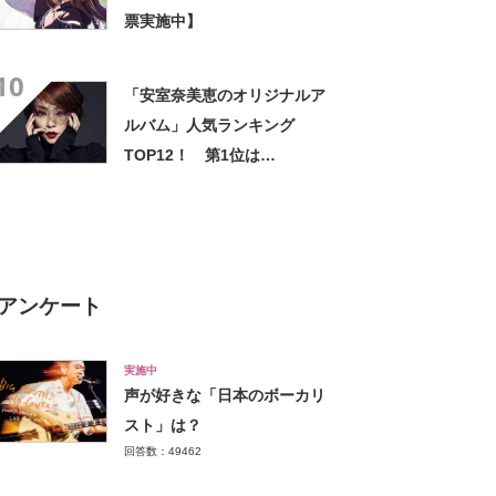
票実施中】
10
「安室奈美恵のオリジナルア
ルバム」人気ランキング
TOP12！ 第1位は
「_genic」【2024年最新投票
結果】
アンケート
実施中
声が好きな「日本のボーカリ
スト」は？
回答数：49462