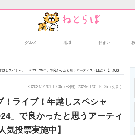
グルメ
地域
住まい
と未来を見通す
スマホと通信の最新トレンド
進化するPCとデ
越しスペシャル！2023→2024」で良かったと思うアーティストは誰？【人気投票実施中】
のいまが分かる
企業ITのトレンドを詳説
経営リーダーの
2024/01/01 10:05（公開）
2024/01/01 10:05（更新）
イブ！ライブ！年越しスペシャ
T製品の総合サイト
IT製品の技術・比較・事例
製造業のIT導入
2024」で良かったと思うアーティ
人気投票実施中】