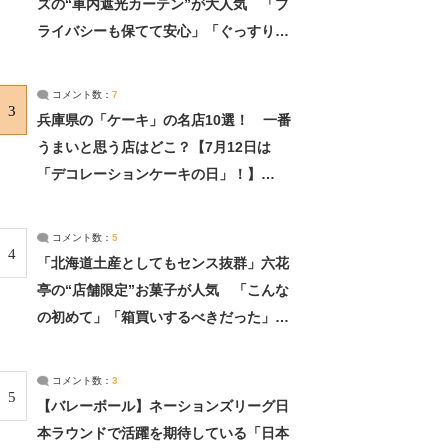
ズの“車内遮光カーテン”が大人気 「プ
ライバシーも保てて安心」「ぐっすり眠
れました」（2/2） | ライフ ねとらぼリ
サーチ：2ページ目
コメント数：
7
3
兵庫県の「ケーキ」の名店10選！ 一番
うまいと思う店はどこ？【7月12日は
「デコレーションケーキの日」！】
（2/4） | 兵庫県 ねとらぼリサーチ：2ペ
ージ目
コメント数：
5
4
「北海道土産としてもセンス抜群」六花
亭の“店舗限定”お菓子が人気 「こんな
の初めて」「箱買いするべきだった」
（1/2） | 北海道 ねとらぼリサーチ
コメント数：
3
5
【バレーボール】ネーションズリーグ日
本ラウンドで活躍を期待している「日本