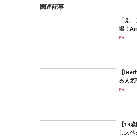
関連記事
「え、
場！Am
PR
【iH
る人気
PR
【19
しスペシ