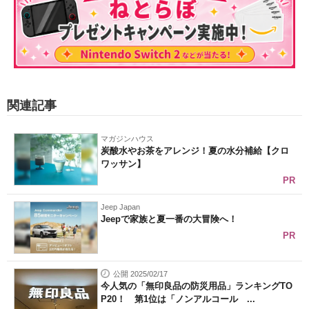
関連記事
マガジンハウス
炭酸水やお茶をアレンジ！夏の水分補給【クロ
ワッサン】
PR
Jeep Japan
Jeepで家族と夏一番の大冒険へ！
PR
公開 2025/02/17
今人気の「無印良品の防災用品」ランキングTO
P20！ 第1位は「ノンアルコール ...