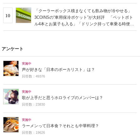
「クーラーボックス積まなくても飲み物が冷やせる」
10
3COINSの“車用保冷ポケット”が大好評 「ペットボト
ル4本とお菓子も入る」「ドリンク持って車乗る時便
利」
アンケート
実施中
声が好きな「日本のボーカリスト」は？
回答数：49376
実施中
歌が上手だと思うホロライブのメンバーは？
回答数：23830
実施中
ラーメンって日本食？それとも中華料理？
回答数：19626