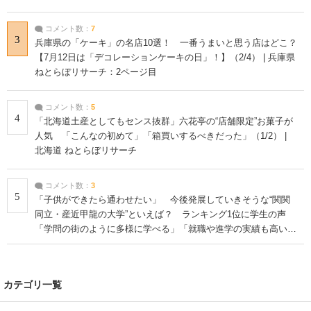
コメント数：
7
3
兵庫県の「ケーキ」の名店10選！ 一番うまいと思う店はどこ？
【7月12日は「デコレーションケーキの日」！】（2/4） | 兵庫県
ねとらぼリサーチ：2ページ目
コメント数：
5
4
「北海道土産としてもセンス抜群」六花亭の“店舗限定”お菓子が
人気 「こんなの初めて」「箱買いするべきだった」（1/2） |
北海道 ねとらぼリサーチ
コメント数：
3
5
「子供ができたら通わせたい」 今後発展していきそうな“関関
同立・産近甲龍の大学”といえば？ ランキング1位に学生の声
「学問の街のように多様に学べる」「就職や進学の実績も高い」
| 大学 ねとらぼリサーチ
カテゴリ一覧