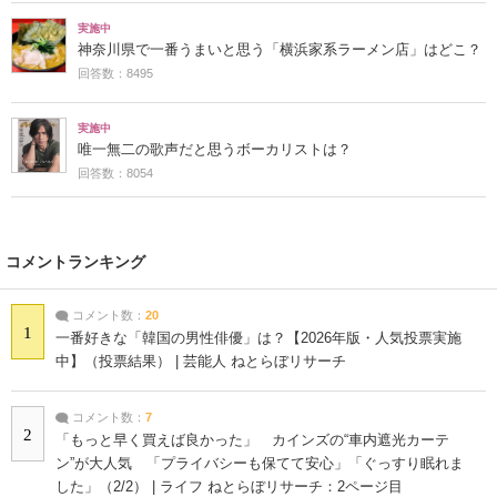
実施中
神奈川県で一番うまいと思う「横浜家系ラーメン店」はどこ？
回答数：8495
実施中
唯一無二の歌声だと思うボーカリストは？
回答数：8054
コメントランキング
コメント数：
20
1
一番好きな「韓国の男性俳優」は？【2026年版・人気投票実施
中】（投票結果） | 芸能人 ねとらぼリサーチ
コメント数：
7
2
「もっと早く買えば良かった」 カインズの“車内遮光カーテ
ン”が大人気 「プライバシーも保てて安心」「ぐっすり眠れま
した」（2/2） | ライフ ねとらぼリサーチ：2ページ目