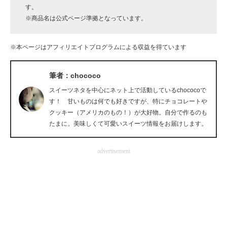
す。
企業向けIT製品の総合サイト
※商品名は公式ページ準拠となっています。
IT製品の技術・比較・事例
※本ページはアフィリエイトプログラムによる収益を得ています
製造業のIT導入・活用を支援
筆者：chococo
モノづくり技術者専門サイト
スイーツネタを中心にネット上で活動しているchococoで
エレクトロニクス専門サイト
す！ 甘いものは何でも好きですが、特にチョコレートや
クッキー（アメリカのもの！）が大好物。自分で作るのも
電子設計の基本と応用
たまに。美味しくて可愛いスイーツ情報をお届けします。
エネルギーの専門メディア
advertisement
建設×テクノロジーの最前線
ちょっと気になるネットの話題