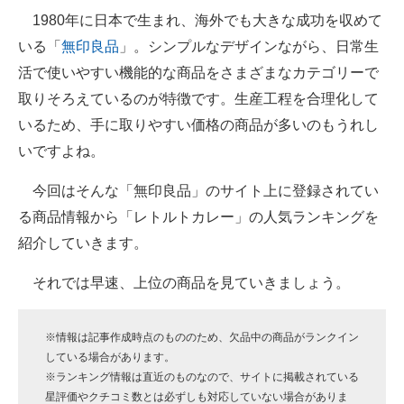
1980年に日本で生まれ、海外でも大きな成功を収めて
ITの今と未来を見通す
いる「
無印良品
」。シンプルなデザインながら、日常生
活で使いやすい機能的な商品をさまざまなカテゴリーで
スマホと通信の最新トレンド
取りそろえているのが特徴です。生産工程を合理化して
進化するPCとデバイスの未来
いるため、手に取りやすい価格の商品が多いのもうれし
いですよね。
好きが集まる 比べて選べる
今回はそんな「無印良品」のサイト上に登録されてい
ビジネスと働き方のヒント
る商品情報から「レトルトカレー」の人気ランキングを
AI活用のいまが分かる
紹介していきます。
企業ITのトレンドを詳説
それでは早速、上位の商品を見ていきましょう。
経営リーダーのコミュニティ
※情報は記事作成時点のもののため、欠品中の商品がランクイン
マーケ×ITの今がよく分かる
している場合があります。
※ランキング情報は直近のものなので、サイトに掲載されている
ITエンジニア向け専門サイト
星評価やクチコミ数とは必ずしも対応していない場合がありま