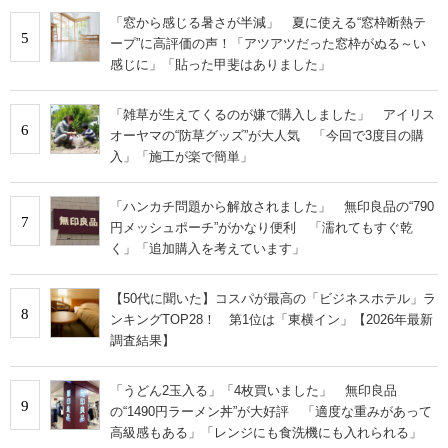
「窓から感じる暑さが半減」 夏に使える“窓枠断熱テ
5
ープ”に高評価の声！「アツアツだった窓枠がぬる～い
感じに」「貼った甲斐はありました」
「雑草が生えてくるのが嫌で購入しました」 アイリス
6
オーヤマの“防草グッズ”が大人気 「今回で3度目の購
入」「施工が楽で簡単」
「ハンカチ問題から解放されました」 無印良品の“790
7
円メッシュポーチ”がかなり便利 「濡れてもすぐ乾
く」「追加購入を考えています」
【50代に聞いた】コスパが最高の「ビジネスホテル」ラ
8
ンキングTOP28！ 第1位は「東横イン」【2026年最新
調査結果】
「うどん2玉入る」「4枚買いました」 無印良品
9
の“1490円ラーメン丼”が大好評 「適度な重みがあって
高級感もある」「レンジにも食洗機にも入れられる」