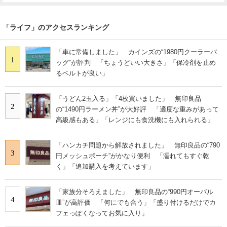
「ライフ」のアクセスランキング
「車に常備しました」 カインズの“1980円クーラーバ
1
ッグ”が評判 「ちょうどいい大きさ」「保冷剤を止め
るベルトが良い」
「うどん2玉入る」「4枚買いました」 無印良品
2
の“1490円ラーメン丼”が大好評 「適度な重みがあって
高級感もある」「レンジにも食洗機にも入れられる」
「ハンカチ問題から解放されました」 無印良品の“790
3
円メッシュポーチ”がかなり便利 「濡れてもすぐ乾
く」「追加購入を考えています」
「家族分そろえました」 無印良品の“990円オーバル
4
皿”が高評価 「何にでも合う」「盛り付けるだけでカ
フェっぽくなってお気に入り」