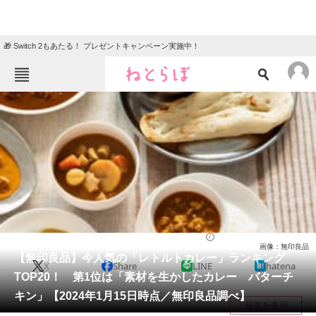
🎁 Switch 2もあたる！ プレゼントキャンペーン実施中！
ねとらぼメニュー
TOP
ニュース
エンタメ
クイズ
グルメ
地域
住まい
教育・育児
動物
リサーチ
ライフ
2024/01/18 18:00（公開）
画像：無印良品
会員記事
【無印良品】今人気の「レトルトカレー」ランキング
X
Share
LINE
hatena
TOP20！ 第1位は「素材を生かしたカレー バターチ
メディア
キン」【2024年1月15日時点／無印良品調べ】
目次を表示
注目記事を集めた総合ページ