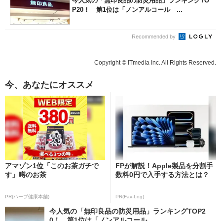
今人気の「無印良品の防災用品」ランキングTO
P20！ 第1位は「ノンアルコール ...
Recommended by
Copyright © ITmedia Inc. All Rights Reserved.
今、あなたにオススメ
アマゾン1位「このお茶ガチで
FPが解説！Apple製品を分割手
す」噂のお茶
数料0円で入手する方法とは？
PR(ハーブ健康本舗)
PR(Fav-Log)
今人気の「無印良品の防災用品」ランキングTOP2
0！ 第1位は「ノンアルコール ...