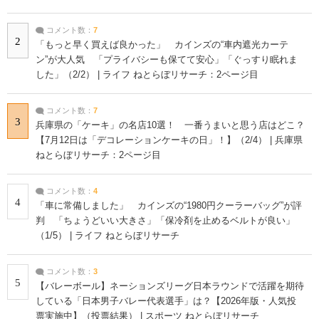
コメント数：
7
2
「もっと早く買えば良かった」 カインズの“車内遮光カーテ
ン”が大人気 「プライバシーも保てて安心」「ぐっすり眠れま
した」（2/2） | ライフ ねとらぼリサーチ：2ページ目
コメント数：
7
3
兵庫県の「ケーキ」の名店10選！ 一番うまいと思う店はどこ？
【7月12日は「デコレーションケーキの日」！】（2/4） | 兵庫県
ねとらぼリサーチ：2ページ目
コメント数：
4
4
「車に常備しました」 カインズの“1980円クーラーバッグ”が評
判 「ちょうどいい大きさ」「保冷剤を止めるベルトが良い」
（1/5） | ライフ ねとらぼリサーチ
コメント数：
3
5
【バレーボール】ネーションズリーグ日本ラウンドで活躍を期待
している「日本男子バレー代表選手」は？【2026年版・人気投
票実施中】（投票結果） | スポーツ ねとらぼリサーチ