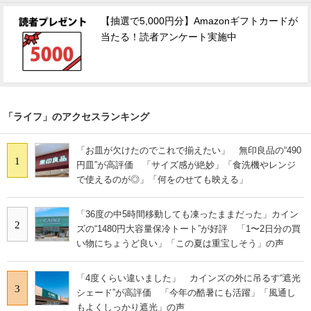
【抽選で5,000円分】Amazonギフトカードが
当たる！読者アンケート実施中
「ライフ」のアクセスランキング
「お皿が欠けたのでこれで揃えたい」 無印良品の“490
1
円皿”が高評価 「サイズ感が絶妙」「食洗機やレンジ
で使えるのが◎」「何をのせても映える」
「36度の中5時間移動しても凍ったままだった」カイン
2
ズの“1480円大容量保冷トート”が好評 「1〜2日分の買
い物にちょうど良い」「この夏は重宝しそう」の声
「4度くらい違いました」 カインズの外に吊るす“遮光
3
シェード”が高評価 「今年の酷暑にも活躍」「風通し
もよくしっかり遮光」の声