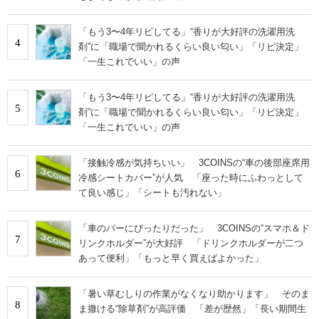
「もう3〜4年リピしてる」“香りが大好評の洗濯用洗
4
剤”に「職場で聞かれるくらい良い匂い」「リピ決定」
「一生これでいい」の声
「もう3〜4年リピしてる」“香りが大好評の洗濯用洗
5
剤”に「職場で聞かれるくらい良い匂い」「リピ決定」
「一生これでいい」の声
「接触冷感が気持ちいい」 3COINSの“車の後部座席用
6
冷感シートカバー”が人気 「座った時にふわっとして
て良い感じ」「シートも汚れない」
「車のバーにぴったりだった」 3COINSの“スマホ＆ド
7
リンクホルダー”が大好評 「ドリンクホルダーが二つ
あって便利」「もっと早く買えばよかった」
「暑い草むしりの作業がなくなり助かります」 そのま
8
ま撒ける“除草剤”が高評価 「差が歴然」「長い期間生