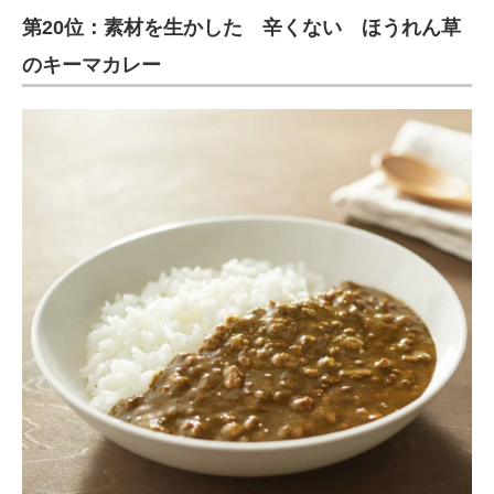
第20位：素材を生かした 辛くない ほうれん草
ITの今と未来を見通す
のキーマカレー
スマホと通信の最新トレンド
進化するPCとデバイスの未来
好きが集まる 比べて選べる
ビジネスと働き方のヒント
AI活用のいまが分かる
企業ITのトレンドを詳説
経営リーダーのコミュニティ
マーケ×ITの今がよく分かる
ITエンジニア向け専門サイト