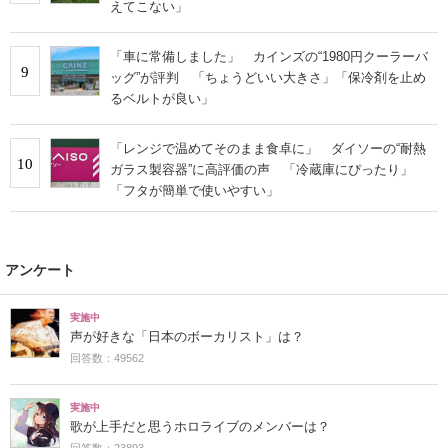
えてこない」
「車に常備しました」 カインズの“1980円クーラーバ
9
ッグ”が評判 「ちょうどいい大きさ」「保冷剤を止め
るベルトが良い」
「レンジで温めてそのまま食卓に」 ダイソーの“耐熱
10
ガラス製容器”に高評価の声 「冷蔵庫にぴったり」
「フタが簡単で使いやすい」
アンケート
実施中
声が好きな「日本のボーカリスト」は？
回答数：49562
実施中
歌が上手だと思うホロライブのメンバーは？
回答数：23893