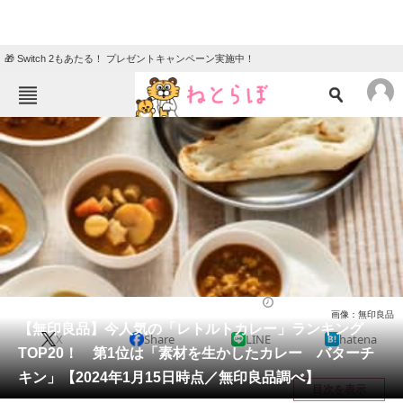
🎁 Switch 2もあたる！ プレゼントキャンペーン実施中！
ねとらぼメニュー
TOP
ニュース
エンタメ
クイズ
グルメ
地域
住まい
教育・育児
動物
リサーチ
ライフ
2024/01/18 18:00（公開）
画像：無印良品
会員記事
【無印良品】今人気の「レトルトカレー」ランキング
X
Share
LINE
hatena
TOP20！ 第1位は「素材を生かしたカレー バターチ
メディア
キン」【2024年1月15日時点／無印良品調べ】
目次を表示
注目記事を集めた総合ページ