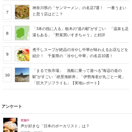
神奈川県の「サンマーメン」の名店7選！ 一番うまい
7
と思う店はどこ？
「3本の指に入る」栃木の“道の駅”がすごい 「温泉も足
8
湯もある」「野菜買いすぎちゃう」と好評
煮干しスープが絶品の冷やし中華が味わえるお店などを
9
紹介！ 千葉県の「冷やし中華」の名店10選！
「まるで魚市場」 漁船に乗って遊べる“海辺の道の
10
駅”がすごい「絶景海鮮丼」「伊勢海老が丸ごと一尾」
「巨大アジフライも」【実地レポート】
アンケート
実施中
声が好きな「日本のボーカリスト」は？