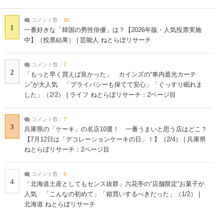
コメント数：
20
1
一番好きな「韓国の男性俳優」は？【2026年版・人気投票実施
中】（投票結果） | 芸能人 ねとらぼリサーチ
コメント数：
7
2
「もっと早く買えば良かった」 カインズの“車内遮光カーテ
ン”が大人気 「プライバシーも保てて安心」「ぐっすり眠れま
した」（2/2） | ライフ ねとらぼリサーチ：2ページ目
コメント数：
7
3
兵庫県の「ケーキ」の名店10選！ 一番うまいと思う店はどこ？
【7月12日は「デコレーションケーキの日」！】（2/4） | 兵庫県
ねとらぼリサーチ：2ページ目
コメント数：
5
4
「北海道土産としてもセンス抜群」六花亭の“店舗限定”お菓子が
人気 「こんなの初めて」「箱買いするべきだった」（1/2） |
北海道 ねとらぼリサーチ