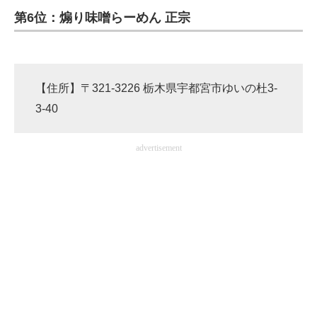
第6位：煽り味噌らーめん 正宗
ITの今と未来を見通す
スマホと通信の最新トレンド
【住所】〒321-3226 栃木県宇都宮市ゆいの杜3-
進化するPCとデバイスの未来
3-40
好きが集まる 比べて選べる
advertisement
ビジネスと働き方のヒント
AI活用のいまが分かる
企業ITのトレンドを詳説
経営リーダーのコミュニティ
マーケ×ITの今がよく分かる
ITエンジニア向け専門サイト