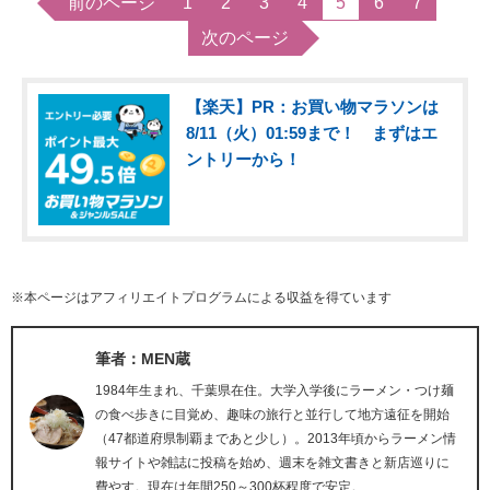
前のページ
1
2
3
4
5
6
7
次のページ
【楽天】PR：お買い物マラソンは
8/11（火）01:59まで！ まずはエ
ントリーから！
※本ページはアフィリエイトプログラムによる収益を得ています
筆者：MEN蔵
1984年生まれ、千葉県在住。大学入学後にラーメン・つけ麺
の食べ歩きに目覚め、趣味の旅行と並行して地方遠征を開始
（47都道府県制覇まであと少し）。2013年頃からラーメン情
報サイトや雑誌に投稿を始め、週末を雑文書きと新店巡りに
費やす。現在は年間250～300杯程度で安定。