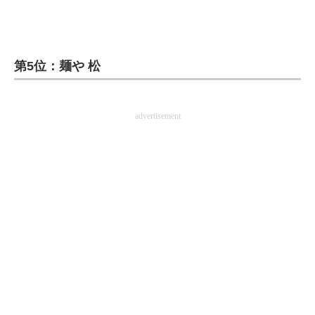
企業向けIT製品の総合サイト
IT製品の技術・比較・事例
第5位：麺や 松
製造業のIT導入・活用を支援
モノづくり技術者専門サイト
advertisement
エレクトロニクス専門サイト
電子設計の基本と応用
エネルギーの専門メディア
建設×テクノロジーの最前線
ちょっと気になるネットの話題