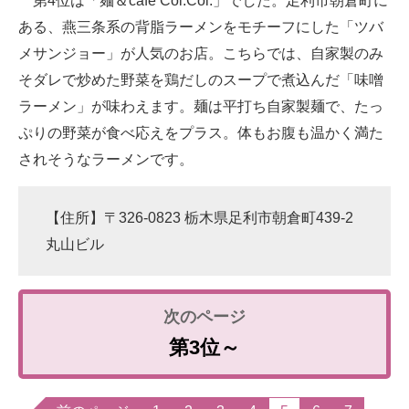
第4位は「麺＆cafe Coi.Coi.」でした。足利市朝倉町に
ある、燕三条系の背脂ラーメンをモチーフにした「ツバ
メサンジョー」が人気のお店。こちらでは、自家製のみ
そダレで炒めた野菜を鶏だしのスープで煮込んだ「味噌
ラーメン」が味わえます。麺は平打ち自家製麺で、たっ
ぷりの野菜が食べ応えをプラス。体もお腹も温かく満た
されそうなラーメンです。
【住所】〒326-0823 栃木県足利市朝倉町439-2
丸山ビル
第3位～