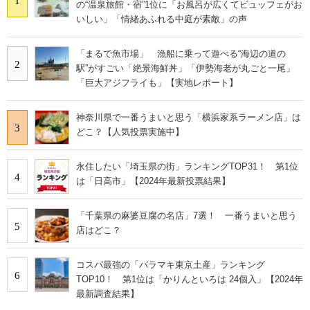
1
の“温泉旅館・宿”1位に「お風呂が広くてビュッフェがお
いしい」「情緒あふれる中庭が素敵」の声
「まるで魚市場」 漁船に乗って遊べる“海辺の道の
2
駅”がすごい「絶景海鮮丼」「伊勢海老が丸ごと一尾」
「巨大アジフライも」【実地レポート】
神奈川県で一番うまいと思う「横浜家系ラーメン店」は
3
どこ？【人気投票実施中】
永住したい「埼玉県の街」ランキングTOP31！ 第1位
4
は「日高市」【2024年最新投票結果】
「千葉県の麻婆豆腐の名店」7選！ 一番うまいと思う
5
店はどこ？
コスパ最強の「バラマキ東京土産」ランキング
6
TOP10！ 第1位は「かりんといろは 24個入」【2024年
最新調査結果】