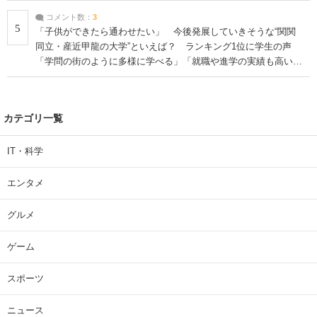
コメント数：
3
5
「子供ができたら通わせたい」 今後発展していきそうな“関関
同立・産近甲龍の大学”といえば？ ランキング1位に学生の声
「学問の街のように多様に学べる」「就職や進学の実績も高い」
| 大学 ねとらぼリサーチ
カテゴリ一覧
IT・科学
エンタメ
グルメ
ゲーム
スポーツ
ニュース