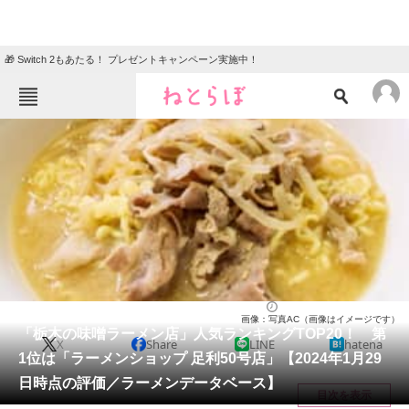
🎁 Switch 2もあたる！ プレゼントキャンペーン実施中！
ねとらぼメニュー
TOP
ニュース
エンタメ
クイズ
グルメ
地域
住まい
教育・育児
動物
リサーチ
栃木県
2024/01/31 22:45（公開）
画像：写真AC（画像はイメージです）
会員記事
「栃木の味噌ラーメン店」人気ランキングTOP20！ 第
X
Share
LINE
hatena
1位は「ラーメンショップ 足利50号店」【2024年1月29
メディア
日時点の評価／ラーメンデータベース】
目次を表示
注目記事を集めた総合ページ