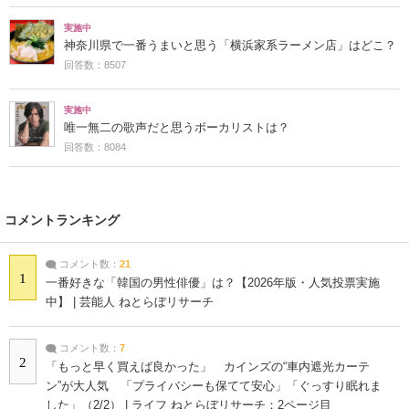
実施中
神奈川県で一番うまいと思う「横浜家系ラーメン店」はどこ？
回答数：8507
実施中
唯一無二の歌声だと思うボーカリストは？
回答数：8084
コメントランキング
コメント数：
21
1
一番好きな「韓国の男性俳優」は？【2026年版・人気投票実施
中】 | 芸能人 ねとらぼリサーチ
コメント数：
7
2
「もっと早く買えば良かった」 カインズの“車内遮光カーテ
ン”が大人気 「プライバシーも保てて安心」「ぐっすり眠れま
した」（2/2） | ライフ ねとらぼリサーチ：2ページ目