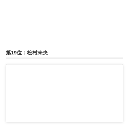
企業向けIT製品の総合サイト
IT製品の技術・比較・事例
製造業のIT導入・活用を支援
モノづくり技術者専門サイト
第19位：松村未央
エレクトロニクス専門サイト
電子設計の基本と応用
エネルギーの専門メディア
建設×テクノロジーの最前線
ちょっと気になるネットの話題