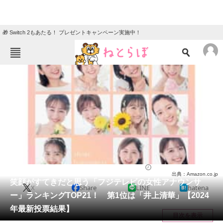
🎁 Switch 2もあたる！ プレゼントキャンペーン実施中！
ねとらぼメニュー
TOP
ニュース
エンタメ
クイズ
グルメ
地域
住まい
教育・育児
動物
リサーチ
アナウンサー
2024/01/26 17:40（公開）
出典：Amazon.co.jp
会員記事
笑顔がすてきだと思う「フジテレビの女性アナウンサ
X
Share
LINE
hatena
ー」ランキングTOP21！ 第1位は「井上清華」【2024
メディア
年最新投票結果】
目次を表示
注目記事を集めた総合ページ