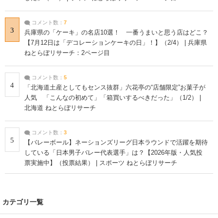
コメント数：
7
3
兵庫県の「ケーキ」の名店10選！ 一番うまいと思う店はどこ？
【7月12日は「デコレーションケーキの日」！】（2/4） | 兵庫県
ねとらぼリサーチ：2ページ目
コメント数：
5
4
「北海道土産としてもセンス抜群」六花亭の“店舗限定”お菓子が
人気 「こんなの初めて」「箱買いするべきだった」（1/2） |
北海道 ねとらぼリサーチ
コメント数：
3
5
【バレーボール】ネーションズリーグ日本ラウンドで活躍を期待
している「日本男子バレー代表選手」は？【2026年版・人気投
票実施中】（投票結果） | スポーツ ねとらぼリサーチ
カテゴリ一覧