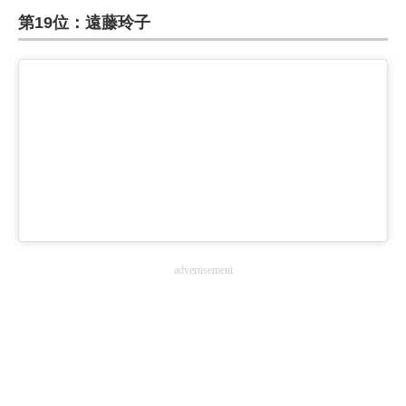
第19位：遠藤玲子
ITの今と未来を見通す
スマホと通信の最新トレンド
進化するPCとデバイスの未来
好きが集まる 比べて選べる
ビジネスと働き方のヒント
AI活用のいまが分かる
advertisement
企業ITのトレンドを詳説
経営リーダーのコミュニティ
マーケ×ITの今がよく分かる
ITエンジニア向け専門サイト