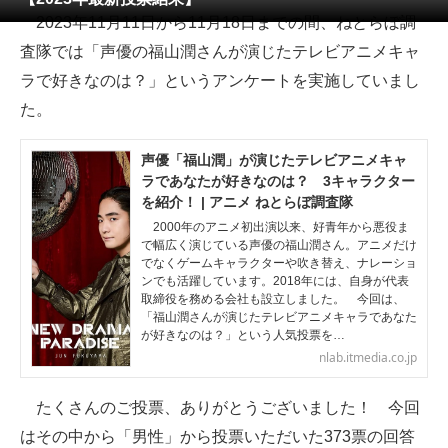
2023年11月11日から11月18日までの間、ねとらぼ調
ITの今と未来を見通す
査隊では「声優の福山潤さんが演じたテレビアニメキャ
ラで好きなのは？」というアンケートを実施していまし
スマホと通信の最新トレンド
た。
進化するPCとデバイスの未来
声優「福山潤」が演じたテレビアニメキャ
好きが集まる 比べて選べる
ラであなたが好きなのは？ 3キャラクター
を紹介！ | アニメ ねとらぼ調査隊
ビジネスと働き方のヒント
2000年のアニメ初出演以来、好青年から悪役ま
で幅広く演じている声優の福山潤さん。アニメだけ
AI活用のいまが分かる
でなくゲームキャラクターや吹き替え、ナレーショ
ンでも活躍しています。2018年には、自身が代表
取締役を務める会社も設立しました。 今回は、
企業ITのトレンドを詳説
「福山潤さんが演じたテレビアニメキャラであなた
が好きなのは？」という人気投票を…
経営リーダーのコミュニティ
nlab.itmedia.co.jp
マーケ×ITの今がよく分かる
たくさんのご投票、ありがとうございました！ 今回
ITエンジニア向け専門サイト
はその中から「男性」から投票いただいた373票の回答