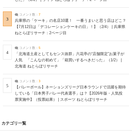
コメント数：
7
3
兵庫県の「ケーキ」の名店10選！ 一番うまいと思う店はどこ？
【7月12日は「デコレーションケーキの日」！】（2/4） | 兵庫県
ねとらぼリサーチ：2ページ目
コメント数：
5
4
「北海道土産としてもセンス抜群」六花亭の“店舗限定”お菓子が
人気 「こんなの初めて」「箱買いするべきだった」（1/2） |
北海道 ねとらぼリサーチ
コメント数：
3
5
【バレーボール】ネーションズリーグ日本ラウンドで活躍を期待
している「日本男子バレー代表選手」は？【2026年版・人気投
票実施中】（投票結果） | スポーツ ねとらぼリサーチ
カテゴリ一覧