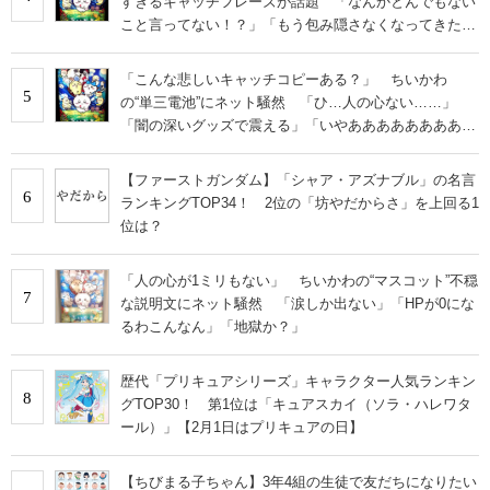
すぎるキャッチフレーズが話題 「なんかとんでもない
こと言ってない！？」「もう包み隠さなくなってきた
な」
「こんな悲しいキャッチコピーある？」 ちいかわ
5
の“単三電池”にネット騒然 「ひ…人の心ない……」
「闇の深いグッズで震える」「いやあああああああああ
あ」
【ファーストガンダム】「シャア・アズナブル」の名言
6
ランキングTOP34！ 2位の「坊やだからさ」を上回る1
位は？
「人の心が1ミリもない」 ちいかわの“マスコット”不穏
7
な説明文にネット騒然 「涙しか出ない」「HPが0にな
るわこんなん」「地獄か？」
歴代「プリキュアシリーズ」キャラクター人気ランキン
8
グTOP30！ 第1位は「キュアスカイ（ソラ・ハレワタ
ール）」【2月1日はプリキュアの日】
【ちびまる子ちゃん】3年4組の生徒で友だちになりたい