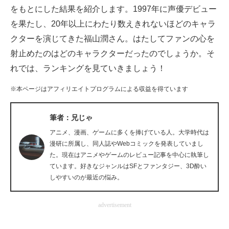
をもとにした結果を紹介します。1997年に声優デビュー
企業向けIT製品の総合サイト
を果たし、20年以上にわたり数えきれないほどのキャラ
IT製品の技術・比較・事例
クターを演じてきた福山潤さん。はたしてファンの心を
射止めたのはどのキャラクターだったのでしょうか。そ
製造業のIT導入・活用を支援
れでは、ランキングを見ていきましょう！
モノづくり技術者専門サイト
※本ページはアフィリエイトプログラムによる収益を得ています
エレクトロニクス専門サイト
筆者：兄じゃ
電子設計の基本と応用
アニメ、漫画、ゲームに多くを捧げている人。大学時代は
漫研に所属し、同人誌やWebコミックを発表していまし
エネルギーの専門メディア
た。現在はアニメやゲームのレビュー記事を中心に執筆し
建設×テクノロジーの最前線
ています。好きなジャンルはSFとファンタジー、3D酔い
しやすいのが最近の悩み。
ちょっと気になるネットの話題
advertisement