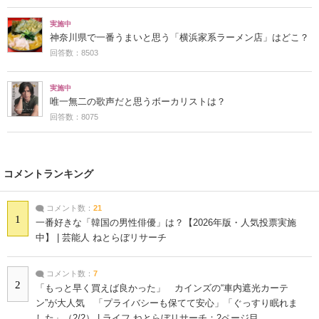
実施中
神奈川県で一番うまいと思う「横浜家系ラーメン店」はどこ？
回答数：8503
実施中
唯一無二の歌声だと思うボーカリストは？
回答数：8075
コメントランキング
コメント数：
21
1
一番好きな「韓国の男性俳優」は？【2026年版・人気投票実施
中】 | 芸能人 ねとらぼリサーチ
コメント数：
7
2
「もっと早く買えば良かった」 カインズの“車内遮光カーテ
ン”が大人気 「プライバシーも保てて安心」「ぐっすり眠れま
した」（2/2） | ライフ ねとらぼリサーチ：2ページ目