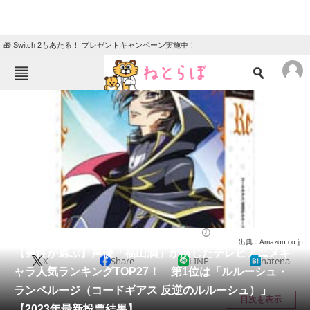
🎁 Switch 2もあたる！ プレゼントキャンペーン実施中！
ねとらぼメニュー
TOP
ニュース
エンタメ
クイズ
グルメ
地域
住まい
教育・育児
動物
リサーチ
アニメ
2024/02/10 21:30（公開）
出典：Amazon.co.jp
会員記事
【男性が選ぶ】声優「福山潤」が演じたテレビアニメキ
X
Share
LINE
hatena
ャラ人気ランキングTOP27！ 第1位は「ルルーシュ・
メディア
ランペルージ（コードギアス 反逆のルルーシュ）」
目次を表示
【2023年最新投票結果】
注目記事を集めた総合ページ