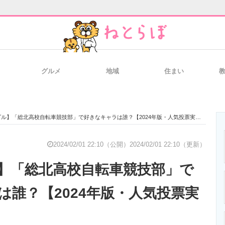
グルメ
地域
住まい
と未来を見通す
スマホと通信の最新トレンド
進化するPCとデ
ル】「総北高校自転車競技部」で好きなキャラは誰？【2024年版・人気投票実施中】
のいまが分かる
企業ITのトレンドを詳説
経営リーダーの
2024/02/01 22:10（公開）
2024/02/01 22:10（更新）
】「総北高校自転車競技部」で
T製品の総合サイト
IT製品の技術・比較・事例
製造業のIT導入
は誰？【2024年版・人気投票実