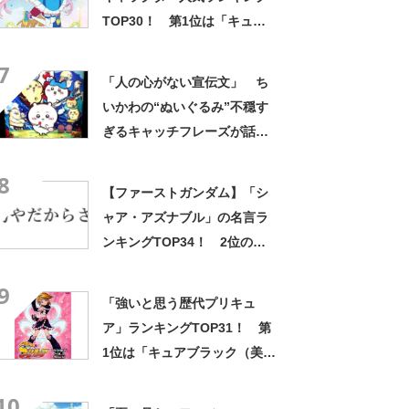
TOP30！ 第1位は「キュア
スカイ（ソラ・ハレワター
7
ル）」【2月1日はプリキュア
「人の心がない宣伝文」 ち
の日】
いかわの“ぬいぐるみ”不穏す
ぎるキャッチフレーズが話
題 「なんかとんでもないこ
8
と言ってない！？」「もう包
【ファーストガンダム】「シ
み隠さなくなってきたな」
ャア・アズナブル」の名言ラ
ンキングTOP34！ 2位の
「坊やだからさ」を上回る1位
9
は？
「強いと思う歴代プリキュ
ア」ランキングTOP31！ 第
1位は「キュアブラック（美墨
なぎさ）」【2024年最新投票
10
結果】