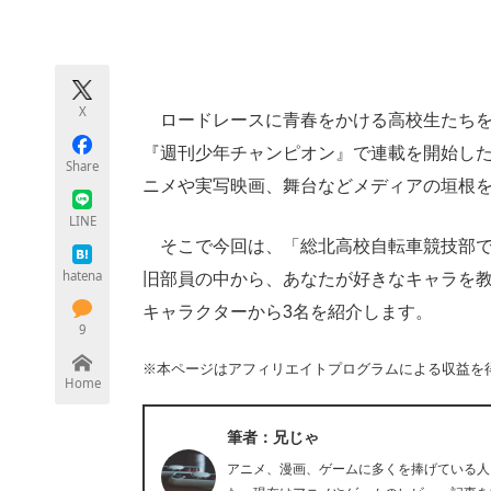
モノづくり技術者専門サイト
エレクトロ
X
ロードレースに青春をかける高校生たちを
ちょっと気になるネットの話題
『週刊少年チャンピオン』で連載を開始し
Share
ニメや実写映画、舞台などメディアの垣根
LINE
そこで今回は、「総北高校自転車競技部で
hatena
旧部員の中から、あなたが好きなキャラを
キャラクターから3名を紹介します。
9
※本ページはアフィリエイトプログラムによる収益を
Home
筆者：兄じゃ
アニメ、漫画、ゲームに多くを捧げている人