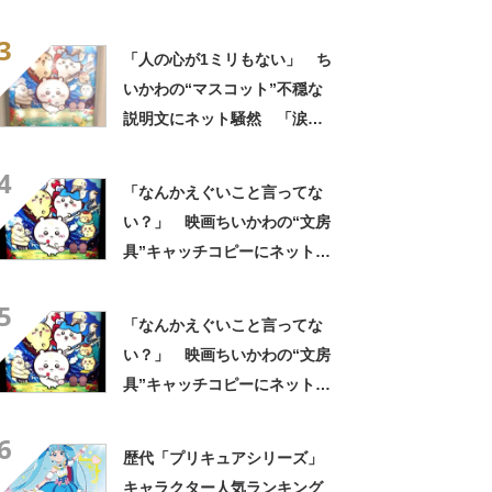
の心ない……」「闇の深いグ
3
ッズで震える」「いやあああ
「人の心が1ミリもない」 ち
あああああああ」
いかわの“マスコット”不穏な
説明文にネット騒然 「涙し
か出ない」「HPが0になるわ
4
こんなん」「地獄か？」
「なんかえぐいこと言ってな
い？」 映画ちいかわの“文房
具”キャッチコピーにネット騒
然 「どこに置いてきた
5
の？！心ッ！！」「怖い怖い
「なんかえぐいこと言ってな
怖い怖い怖い怖い怖い」
い？」 映画ちいかわの“文房
具”キャッチコピーにネット騒
然 「どこに置いてきた
6
の？！心ッ！！」「怖い怖い
歴代「プリキュアシリーズ」
怖い怖い怖い怖い怖い」
キャラクター人気ランキング