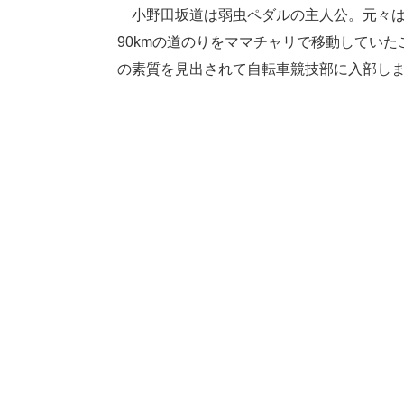
小野田坂道は弱虫ペダルの主人公。元々は
90kmの道のりをママチャリで移動してい
の素質を見出されて自転車競技部に入部し