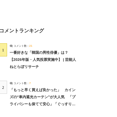
コメントランキング
コメント数：
21
1
一番好きな「韓国の男性俳優」は？
【2026年版・人気投票実施中】 | 芸能人
ねとらぼリサーチ
コメント数：
7
2
「もっと早く買えば良かった」 カイン
ズの“車内遮光カーテン”が大人気 「プ
ライバシーも保てて安心」「ぐっすり眠
れました」（2/2） | ライフ ねとらぼリ