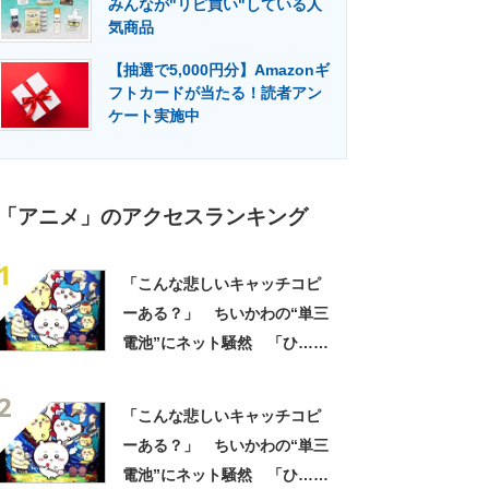
みんなが"リピ買い"している人
門メディア
建設×テクノロジーの最前線
気商品
【抽選で5,000円分】Amazonギ
フトカードが当たる！読者アン
ケート実施中
「アニメ」のアクセスランキング
1
「こんな悲しいキャッチコピ
ーある？」 ちいかわの“単三
電池”にネット騒然 「ひ…人
の心ない……」「闇の深いグ
2
ッズで震える」「いやあああ
「こんな悲しいキャッチコピ
あああああああ」
ーある？」 ちいかわの“単三
電池”にネット騒然 「ひ…人