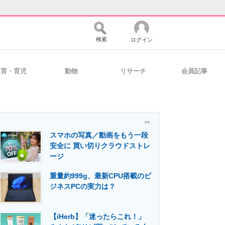
検索
ログイン
教育・育児
動物
リサーチ
会員記事
バイスの未来
好きが集まる 比べて選べる
- PR -
スマホの写真／動画をもう一段
コミュニティ
マーケ×ITの今がよく分かる
安全に 買い切りクラウドストレ
ージ
重量約999g、最新CPU搭載のビ
・活用を支援
ジネスPCの実力は？
【iHerb】「迷ったらこれ！」