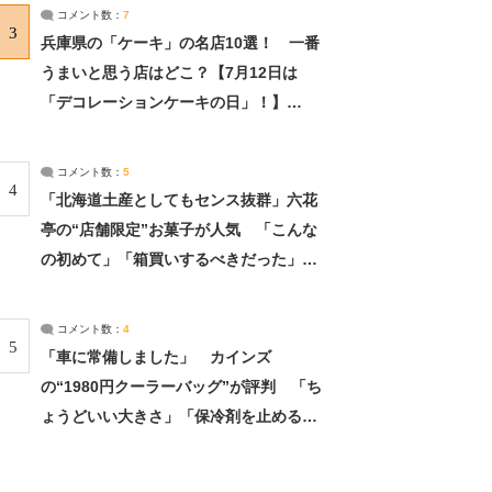
サーチ：2ページ目
コメント数：
7
3
兵庫県の「ケーキ」の名店10選！ 一番
うまいと思う店はどこ？【7月12日は
「デコレーションケーキの日」！】
（2/4） | 兵庫県 ねとらぼリサーチ：2ペ
ージ目
コメント数：
5
4
「北海道土産としてもセンス抜群」六花
亭の“店舗限定”お菓子が人気 「こんな
の初めて」「箱買いするべきだった」
（1/2） | 北海道 ねとらぼリサーチ
コメント数：
4
5
「車に常備しました」 カインズ
の“1980円クーラーバッグ”が評判 「ち
ょうどいい大きさ」「保冷剤を止めるベ
ルトが良い」（1/5） | ライフ ねとらぼ
リサーチ