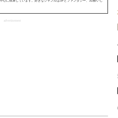
中心に執筆しています。好きなジャンルはSFとファンタジー、3D酔いし
advertisement