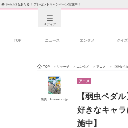
🎁 Switch 2もあたる！ プレゼントキャンペーン実施中！
メディア
TOP
ニュース
エンタメ
クイズ
注目記事を集めた総合ページ
ITの今
TOP
>
リサーチ
>
エンタメ
>
アニメ
>
【弱虫ペダ
ビジネスと働き方のヒント
AI活用
アニメ
【弱虫ペダル
出典：Amazon.co.jp
ITエンジニア向け専門サイト
企業向けI
好きなキャラ
施中】