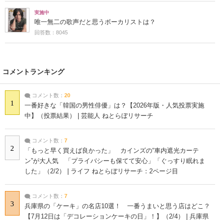
実施中
唯一無二の歌声だと思うボーカリストは？
回答数：8045
コメントランキング
コメント数：
20
1
一番好きな「韓国の男性俳優」は？【2026年版・人気投票実施
中】（投票結果） | 芸能人 ねとらぼリサーチ
コメント数：
7
2
「もっと早く買えば良かった」 カインズの“車内遮光カーテ
ン”が大人気 「プライバシーも保てて安心」「ぐっすり眠れま
した」（2/2） | ライフ ねとらぼリサーチ：2ページ目
コメント数：
7
3
兵庫県の「ケーキ」の名店10選！ 一番うまいと思う店はどこ？
【7月12日は「デコレーションケーキの日」！】（2/4） | 兵庫県