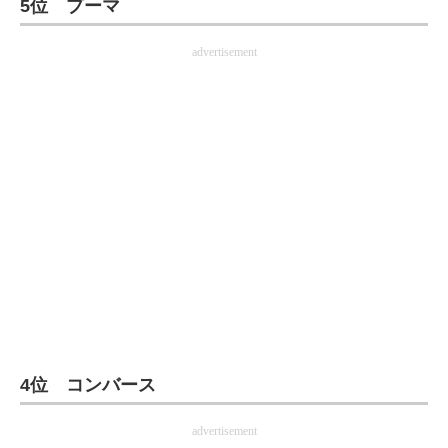
5位 プーマ
ITの今と未来を見通す
advertisement
スマホと通信の最新トレンド
進化するPCとデバイスの未来
好きが集まる 比べて選べる
ビジネスと働き方のヒント
AI活用のいまが分かる
企業ITのトレンドを詳説
経営リーダーのコミュニティ
4位 コンバース
マーケ×ITの今がよく分かる
ITエンジニア向け専門サイト
advertisement