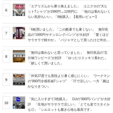
「エアリズムから乗り換えました」 ユニクロの“大ヒ
6
ットTシャツ”が1990円→1290円に 「他のは着れないく
らい気持ちいい」「8枚購入」【着用レビュー】
「6枚買いました」「この酷暑でも暑くない」 無印良
7
品の“1990円サテンロングパンツ”が大好評 「驚くほど
サラサラで軽やか」「パジャマとして買ったけど外出用
にした」
「無印は着れないと思っていました」 無印良品の“五
8
分袖ワンピース”が好評 「ゆったりスッキリ着れた」
「嬉しくて買いました」
「外気37度でも普段より暑く感じにくい」 ワークマン
9
の“980円冷感長袖Tシャツ” 「汗で涼しい」一方「腕は
かなりきつい」
「気に入りすぎて3色購入」 GUの“990円パンツ”が大好
10
評 「生地がサラサラで涼しい」「とても楽でスタイル
も◎」「シルエットも履き心地も最高です」