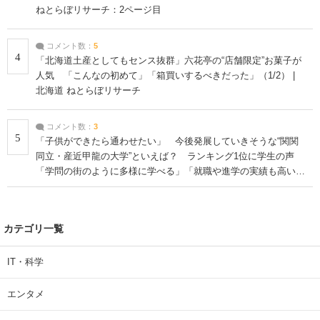
ねとらぼリサーチ：2ページ目
コメント数：
5
4
「北海道土産としてもセンス抜群」六花亭の“店舗限定”お菓子が
人気 「こんなの初めて」「箱買いするべきだった」（1/2） |
北海道 ねとらぼリサーチ
コメント数：
3
5
「子供ができたら通わせたい」 今後発展していきそうな“関関
同立・産近甲龍の大学”といえば？ ランキング1位に学生の声
「学問の街のように多様に学べる」「就職や進学の実績も高い」
| 大学 ねとらぼリサーチ
カテゴリ一覧
IT・科学
エンタメ