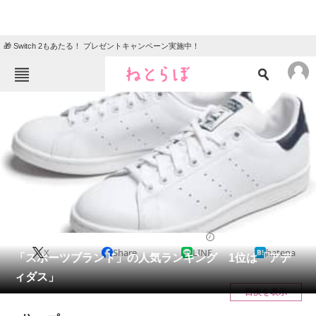
🎁 Switch 2もあたる！ プレゼントキャンペーン実施中！
ねとらぼメニュー
TOP
ニュース
エンタメ
クイズ
グルメ
地域
住まい
教育・育児
動物
リサーチ
シューズ
2021/05/26 12:07（公開）
X
Share
LINE
hatena
会員記事
「スポーツブランド」の人気ランキング 1位は「アデ
ィダス」
メディア
目次を表示
注目記事を集めた総合ページ