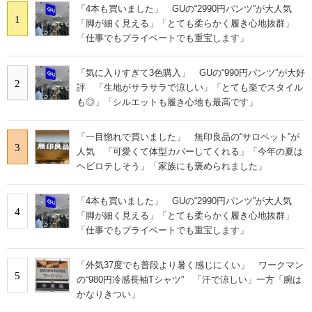
「4本も買いました」 GUの“2990円パンツ”が大人気
1
「脚が細く見える」「とても柔らかく履き心地抜群」
「仕事でもプライベートでも重宝します」
「気に入りすぎて3色購入」 GUの“990円パンツ”が大好
2
評 「生地がサラサラで涼しい」「とても楽でスタイル
も◎」「シルエットも履き心地も最高です」
「一目惚れで買いました」 無印良品の“サロペット”が
3
人気 「可愛くて体型カバーしてくれる」「今年の夏は
ヘビロテしそう」「家族にも褒められました」
「4本も買いました」 GUの“2990円パンツ”が大人気
4
「脚が細く見える」「とても柔らかく履き心地抜群」
「仕事でもプライベートでも重宝します」
「外気37度でも普段より暑く感じにくい」 ワークマン
5
の“980円冷感長袖Tシャツ” 「汗で涼しい」一方「腕は
かなりきつい」