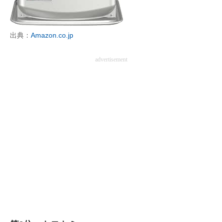
出典：
Amazon.co.jp
advertisement