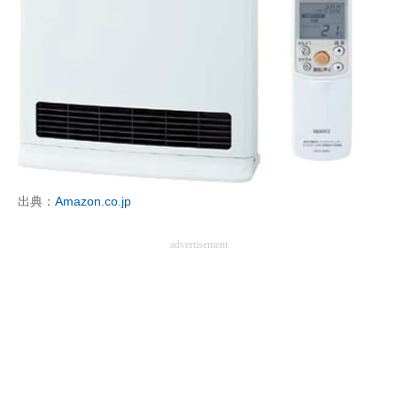
出典：
Amazon.co.jp
advertisement