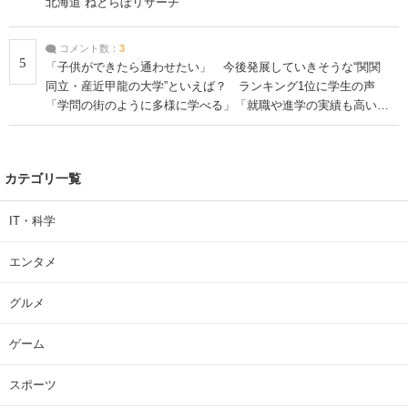
北海道 ねとらぼリサーチ
コメント数：
3
5
「子供ができたら通わせたい」 今後発展していきそうな“関関
同立・産近甲龍の大学”といえば？ ランキング1位に学生の声
「学問の街のように多様に学べる」「就職や進学の実績も高い」
| 大学 ねとらぼリサーチ
カテゴリ一覧
IT・科学
エンタメ
グルメ
ゲーム
スポーツ