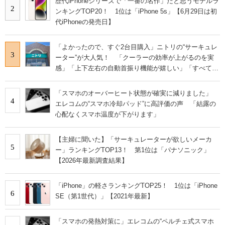
歴代iPhoneシリーズで「一番の名作」だと思うモデルラ
2
ンキングTOP20！ 1位は「iPhone 5s」【6月29日は初
代iPhoneの発売日】
「よかったので、すぐ2台目購入」ニトリの“サーキュレ
3
ーター”が大人気！ 「クーラーの効率が上がるのを実
感」「上下左右の自動首振り機能が嬉しい」「すべて洗
える所がサイコー」
「スマホのオーバーヒート状態が確実に減りました」
4
エレコムの“スマホ冷却パッド”に高評価の声 「結露の
心配なくスマホ温度が下がります」
【主婦に聞いた】「サーキュレーターが欲しいメーカ
5
ー」ランキングTOP13！ 第1位は「パナソニック」
【2026年最新調査結果】
「iPhone」の軽さランキングTOP25！ 1位は「iPhone
6
SE（第1世代）」【2021年最新】
「スマホの発熱対策に」エレコムの“ペルチェ式スマホ