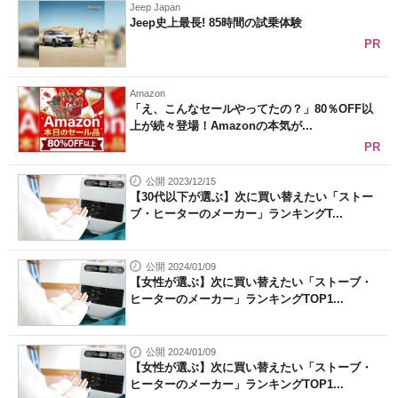
Jeep Japan
Jeep史上最長! 85時間の試乗体験
PR
Amazon
「え、こんなセールやってたの？」80％OFF以
上が続々登場！Amazonの本気が...
PR
公開 2023/12/15
【30代以下が選ぶ】次に買い替えたい「ストー
ブ・ヒーターのメーカー」ランキングT...
公開 2024/01/09
【女性が選ぶ】次に買い替えたい「ストーブ・
ヒーターのメーカー」ランキングTOP1...
公開 2024/01/09
【女性が選ぶ】次に買い替えたい「ストーブ・
ヒーターのメーカー」ランキングTOP1...