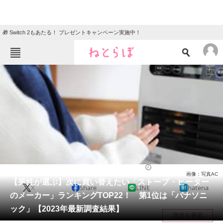
🎁 Switch 2もあたる！ プレゼントキャンペーン実施中！
ねとらぼメニュー
TOP
ニュース
エンタメ
クイズ
グルメ
地域
住まい
教育・育児
動物
リサーチ
家電・PC・カメラ
2024/02/08 20:15（公開）
画像：写真AC
会員記事
【男性が選ぶ】次に買い替えたい「ストーブ・ヒーター
X
Share
LINE
hatena
のメーカー」ランキングTOP22！ 第1位は「パナソニ
メディア
ック」【2023年最新調査結果】
目次を表示
注目記事を集めた総合ページ