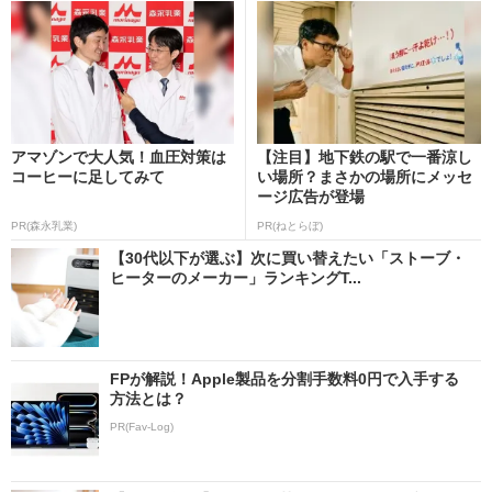
アマゾンで大人気！血圧対策は
【注目】地下鉄の駅で一番涼し
コーヒーに足してみて
い場所？まさかの場所にメッセ
ージ広告が登場
PR(森永乳業)
PR(ねとらぼ)
【30代以下が選ぶ】次に買い替えたい「ストーブ・
ヒーターのメーカー」ランキングT...
FPが解説！Apple製品を分割手数料0円で入手する
方法とは？
PR(Fav-Log)