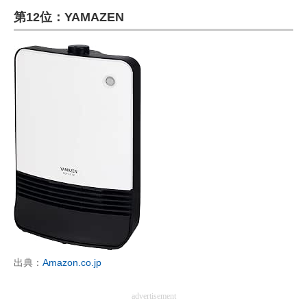
第12位：YAMAZEN
ITの今と未来を見通す
スマホと通信の最新トレンド
進化するPCとデバイスの未来
好きが集まる 比べて選べる
ビジネスと働き方のヒント
AI活用のいまが分かる
企業ITのトレンドを詳説
経営リーダーのコミュニティ
出典：
Amazon.co.jp
マーケ×ITの今がよく分かる
ITエンジニア向け専門サイト
advertisement